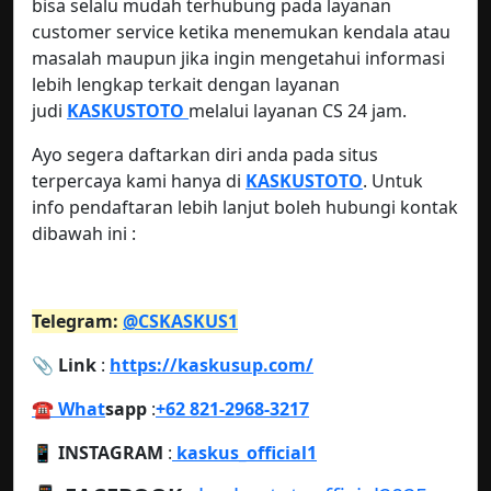
bisa selalu mudah terhubung pada layanan
customer service ketika menemukan kendala atau
masalah maupun jika ingin mengetahui informasi
lebih lengkap terkait dengan layanan
judi
KASKUSTOTO
melalui layanan CS 24 jam.
Ayo segera daftarkan diri anda pada situs
terpercaya kami hanya di
KASKUSTOTO
. Untuk
info pendaftaran lebih lanjut boleh hubungi kontak
dibawah ini :
Telegram:
@CSKASKUS1
📎 Link
:
https://kaskusup.com/
☎️ What
sapp
:
+62 821-2968-3217
📱 INSTAGRAM
:
kaskus_official1