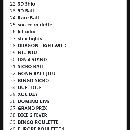
3D Shio
5D Ball
Race Ball
soccer roulette
6d color
shio fights
DRAGON TIGER WILD
NIU NIU
IDN 4 STAND
SICBO BALL
GONG BALL JITU
BINGO SICBO
DUEL DICE
XOC DIA
DOMINO LIVE
GRAND PRIX
DICE 6 FEVER
BINGO ROULETTE
EUROPE ROULETTE 1