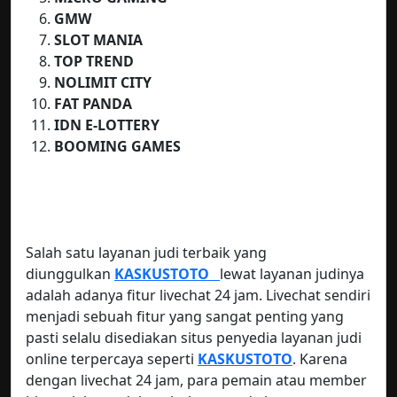
GMW
SLOT MANIA
TOP TREND
NOLIMIT CITY
FAT PANDA
IDN E-LOTTERY
BOOMING GAMES
Salah satu layanan judi terbaik yang
diunggulkan
KASKUSTOTO
lewat layanan judinya
adalah adanya fitur livechat 24 jam. Livechat sendiri
menjadi sebuah fitur yang sangat penting yang
pasti selalu disediakan situs penyedia layanan judi
online terpercaya seperti
KASKUSTOTO
. Karena
dengan livechat 24 jam, para pemain atau member