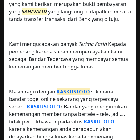
yang kami berikan merupakan bukti pembayaran
yang
SAH/VALID
yang langsung di dapatkan melalui
tanda transfer transaksi dari Bank yang dituju.
Kami mengucapakan banyak
Terima Kasih
Kepada
pemenang karena sudah mempercayakan kami
sebagai Bandar Tepercaya yang membayar semua
kemenangan member hingga lunas.
Masih ragu dengan
KASKUSTOTO
? Di mana
bandar togel online sekarang yang terpercaya
seperti
KASKUSTOTO
? Bandar yang mengirimkan
kemenangan member tanpa bertele – tele. Jadi….
tidak perlu khawatir pada situs
KASKUTOTO
karena kemenangan anda berapapun akan
dibayarkan hingga lunas kepada pemenang.