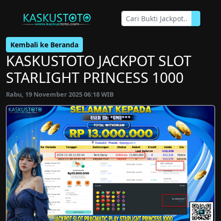
Kembali ke Beranda
KASKUSTOTO JACKPOT SLOT
STARLIGHT PRINCESS 1000
Rabu, 19 November 2025 06:18 WIB