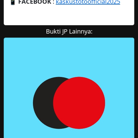
📱
FACEBOOK
:
kaskustotoofficial2025
Bukti JP Lainnya: