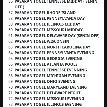
PASARAN TOGEL TENNESSE MIDDAY ( SENIN
OFF )
PASARAN TOGEL RHODE ISLAND
PASARAN TOGEL PENNSYLVANIA DAY
PASARAN TOGEL ILLINOIS MIDDAY
PASARAN TOGEL MISSOURI MIDDAY
PASARAN TOGEL DELAWARE DAY (SENIN OFF)
PASARAN TOGEL WISCONSIN
PASARAN TOGEL NORTH CAROLINA DAY
PASARAN TOGEL PENNSYLVANIA EVENING
PASARAN TOGEL GEORGIA EVENING
PASARAN TOGEL ATLANTA POOLS
PASARAN TOGEL TENNESSE EVENNING
PASARAN TOGEL MICHIGAN EVENING
PASARAN TOGEL OHIO EVENING
PASARAN TOGEL MARYLAND EVENING
PASARAN TOGEL DELAWARE NIGHT
PASARAN TOGEL MISSOURI EVENING
PASARAN TOGEL ILLINOIS EVENING