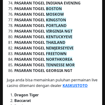
PASARAN TOGEL INDIANA EVENING
PASARAN TOGEL
BOSTON
PASARAN TOGEL
MOSKOW
PASARAN TOGEL
KINGSTON
PASARAN TOGEL
PORTLAND
PASARAN TOGEL
VIRGINIA NGT
PASARAN TOGEL
KENTUCKYEVE
PASARAN TOGEL
THAILAND
PASARAN TOGEL
NEWJERSEYEVE
PASARAN TOGEL
FREETOWN
PASARAN TOGEL
NORTHKOREA
PASARAN TOGEL
TENNESSE MOR
PASARAN TOGEL GEORGIA NGT
Juga anda bisa memainkan puluhan permainan live
casino ditemani dengan dealer
KASKUSTOTO
Dragon Tiger
Baccarat