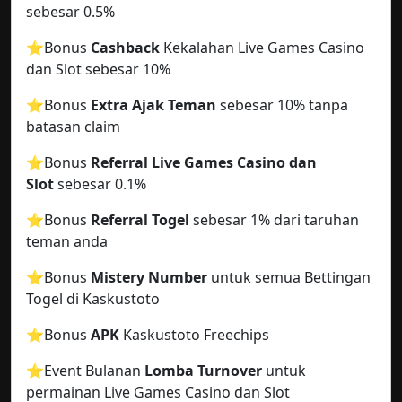
sebesar 0.5%
⭐️Bonus
Cashback
Kekalahan Live Games Casino
dan Slot sebesar 10%
⭐️Bonus
Extra Ajak Teman
sebesar 10% tanpa
batasan claim
⭐️Bonus
Referral Live Games Casino dan
Slot
sebesar 0.1%
⭐️Bonus
Referral Togel
sebesar 1% dari taruhan
teman anda
⭐️Bonus
Mistery Number
untuk semua Bettingan
Togel di Kaskustoto
⭐️Bonus
APK
Kaskustoto Freechips
⭐️Event Bulanan
Lomba Turnover
untuk
permainan Live Games Casino dan Slot