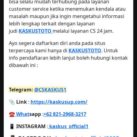
bisa selalu mudah terhubung pada layanan
customer service ketika menemukan kendala atau
masalah maupun jika ingin mengetahui informasi
lebih lengkap terkait dengan layanan
judi
KASKUSTOTO
melalui layanan CS 24 jam.
Ayo segera daftarkan diri anda pada situs
terpercaya kami hanya di
KASKUSTOTO
. Untuk
info pendaftaran lebih lanjut boleh hubungi kontak
dibawah ini :
Telegram:
@CSKASKUS1
📎 Link
:
https://kaskusup.com/
☎️ What
sapp
:
+62 821-2968-3217
📱 INSTAGRAM
:
kaskus_official1