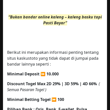
“Bukan bandar online kaleng – kaleng bosku tapi
Pasti Bayar”
Berikut ini merupakan informasi penting tentang
situs kaskustoto yang tidak dapat di jumpai pada
bandar lainnya seperti :
Minimal Deposit ⏩ 10.000
Discount Togel Max 2D 29% | 3D 59% | 4D 66%
(
Semua Pasaran Togel )
Minimal Betting Togel
⏩ 100
Pilihan Bank : Qris,
Bank, E-wallet, Pulsa