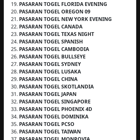
PASARAN TOGEL FLORIDA EVENING
PASARAN TOGEL OREGON 09
PASARAN TOGEL NEW YORK EVENING
PASARAN TOGEL CANADA
PASARAN TOGEL
TEXAS NIGHT
PASARAN TOGEL
SPANISH
PASARAN TOGEL CAMBODIA
PASARAN TOGEL BULLSEYE
PASARAN TOGEL SYDNEY
PASARAN TOGEL LUSAKA
PASARAN TOGEL CHINA
PASARAN TOGEL SKOTLANDIA
PASARAN TOGEL JAPAN
PASARAN TOGEL SINGAPORE
PASARAN TOGEL PHOENIX 4D
PASARAN TOGEL DOMINIKA
PASARAN TOGEL PCSO
PASARAN TOGEL TAIWAN
PASARAN TOGEL MONROVIA