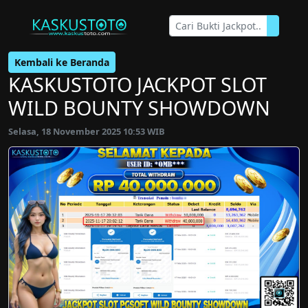
Kembali ke Beranda
KASKUSTOTO JACKPOT SLOT
WILD BOUNTY SHOWDOWN
Selasa, 18 November 2025 10:53 WIB