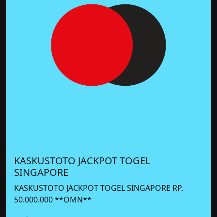
KASKUSTOTO JACKPOT TOGEL
SINGAPORE
KASKUSTOTO JACKPOT TOGEL SINGAPORE RP.
50.000.000 **OMN**