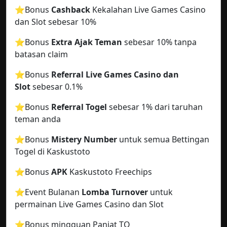
⭐️Bonus
Cashback
Kekalahan Live Games Casino
dan Slot sebesar 10%
⭐️Bonus
Extra Ajak Teman
sebesar 10% tanpa
batasan claim
⭐️Bonus
Referral Live Games Casino dan
Slot
sebesar 0.1%
⭐️Bonus
Referral Togel
sebesar 1% dari taruhan
teman anda
⭐️Bonus
Mistery Number
untuk semua Bettingan
Togel di Kaskustoto
⭐️Bonus
APK
Kaskustoto Freechips
⭐️Event Bulanan
Lomba Turnover
untuk
permainan Live Games Casino dan Slot
⭐️Bonus mingguan Panjat TO