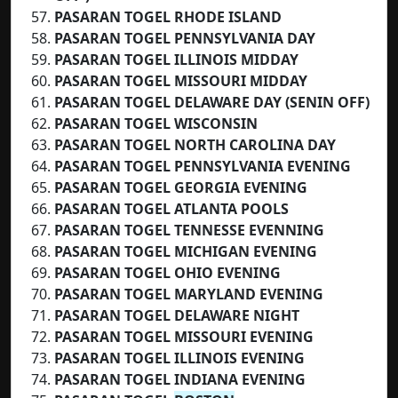
PASARAN TOGEL RHODE ISLAND
PASARAN TOGEL PENNSYLVANIA DAY
PASARAN TOGEL ILLINOIS MIDDAY
PASARAN TOGEL MISSOURI MIDDAY
PASARAN TOGEL DELAWARE DAY (SENIN OFF)
PASARAN TOGEL WISCONSIN
PASARAN TOGEL NORTH CAROLINA DAY
PASARAN TOGEL PENNSYLVANIA EVENING
PASARAN TOGEL GEORGIA EVENING
PASARAN TOGEL ATLANTA POOLS
PASARAN TOGEL TENNESSE EVENNING
PASARAN TOGEL MICHIGAN EVENING
PASARAN TOGEL OHIO EVENING
PASARAN TOGEL MARYLAND EVENING
PASARAN TOGEL DELAWARE NIGHT
PASARAN TOGEL MISSOURI EVENING
PASARAN TOGEL ILLINOIS EVENING
PASARAN TOGEL INDIANA EVENING