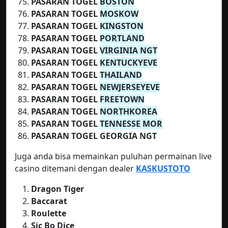
PASARAN TOGEL
BOSTON
PASARAN TOGEL
MOSKOW
PASARAN TOGEL
KINGSTON
PASARAN TOGEL
PORTLAND
PASARAN TOGEL
VIRGINIA NGT
PASARAN TOGEL
KENTUCKYEVE
PASARAN TOGEL
THAILAND
PASARAN TOGEL
NEWJERSEYEVE
PASARAN TOGEL
FREETOWN
PASARAN TOGEL
NORTHKOREA
PASARAN TOGEL
TENNESSE MOR
PASARAN TOGEL GEORGIA NGT
Juga anda bisa memainkan puluhan permainan live
casino ditemani dengan dealer
KASKUSTOTO
Dragon Tiger
Baccarat
Roulette
Sic Bo Dice