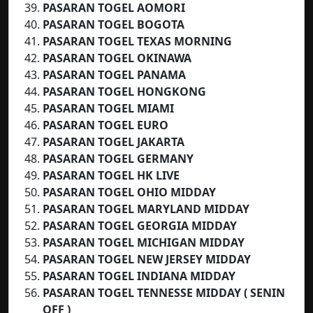
PASARAN TOGEL AOMORI
PASARAN TOGEL BOGOTA
PASARAN TOGEL TEXAS MORNING
PASARAN TOGEL OKINAWA
PASARAN TOGEL PANAMA
PASARAN TOGEL HONGKONG
PASARAN TOGEL MIAMI
PASARAN TOGEL EURO
PASARAN TOGEL
JAKARTA
PASARAN TOGEL GERMANY
PASARAN TOGEL HK LIVE
PASARAN TOGEL OHIO MIDDAY
PASARAN TOGEL MARYLAND MIDDAY
PASARAN TOGEL GEORGIA MIDDAY
PASARAN TOGEL MICHIGAN MIDDAY
PASARAN TOGEL NEW JERSEY MIDDAY
PASARAN TOGEL INDIANA MIDDAY
PASARAN TOGEL TENNESSE MIDDAY ( SENIN
OFF )