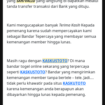
yang
SAH/VALID
yang langsung di dapatkan melalui
tanda transfer transaksi dari Bank yang dituju.
Kami mengucapakan banyak
Terima Kasih
Kepada
pemenang karena sudah mempercayakan kami
sebagai Bandar Tepercaya yang membayar semua
kemenangan member hingga lunas.
Masih ragu dengan
KASKUSTOTO
? Di mana
bandar togel online sekarang yang terpercaya
seperti
KASKUSTOTO
? Bandar yang mengirimkan
kemenangan member tanpa bertele – tele. Jadi….
tidak perlu khawatir pada situs
KASKUTOTO
karena kemenangan anda berapapun akan
dibayarkan hingga lunas kepada pemenang.