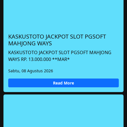
KASKUSTOTO JACKPOT SLOT PGSOFT
MAHJONG WAYS
KASKUSTOTO JACKPOT SLOT PGSOFT MAHJONG
WAYS RP. 13.000.000 **MAR*
Sabtu, 08 Agustus 2026
Read More