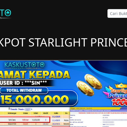
KPOT STARLIGHT PRINCE