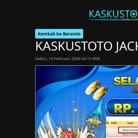
Kembali ke Beranda
KASKUSTOTO JAC
Sabtu, 14 Februari 2026 04:11 WIB