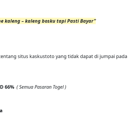
e kaleng – kaleng bosku tapi Pasti Bayar”
tentang situs kaskustoto yang tidak dapat di jumpai pada
 4D 66%
( Semua Pasaran Togel )
sa