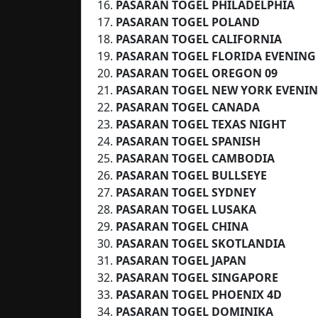
PASARAN TOGEL PHILADELPHIA
PASARAN TOGEL POLAND
PASARAN TOGEL CALIFORNIA
PASARAN TOGEL FLORIDA EVENING
PASARAN TOGEL OREGON 09
PASARAN TOGEL NEW YORK EVENI
PASARAN TOGEL CANADA
PASARAN TOGEL
TEXAS NIGHT
PASARAN TOGEL
SPANISH
PASARAN TOGEL CAMBODIA
PASARAN TOGEL BULLSEYE
PASARAN TOGEL SYDNEY
PASARAN TOGEL LUSAKA
PASARAN TOGEL CHINA
PASARAN TOGEL SKOTLANDIA
PASARAN TOGEL JAPAN
PASARAN TOGEL SINGAPORE
PASARAN TOGEL PHOENIX 4D
PASARAN TOGEL DOMINIKA