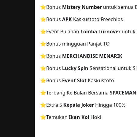
⭐️Bonus
Mistery Number
untuk semua Be
⭐️Bonus
APK
Kaskustoto Freechips
⭐️Event Bulanan
Lomba Turnover
untuk 
⭐️Bonus mingguan Panjat TO
⭐️
Bonus
MERCHANDISE MENARIK
⭐️Bonus
Lucky Spin
Sensational untuk S
⭐️Bonus
Event Slot
Kaskustoto
⭐️Terbang Ke Bulan Bersama
SPACEMAN
⭐️Extra 5
Kepala Joker
Hingga 100%
⭐️Temukan
Ikan Koi
Hoki