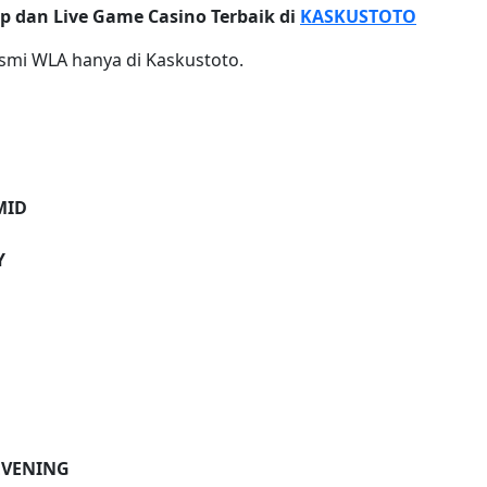
 dan Live Game Casino Terbaik di
KASKUSTOTO
smi WLA hanya di Kaskustoto.
MID
Y
EVENING