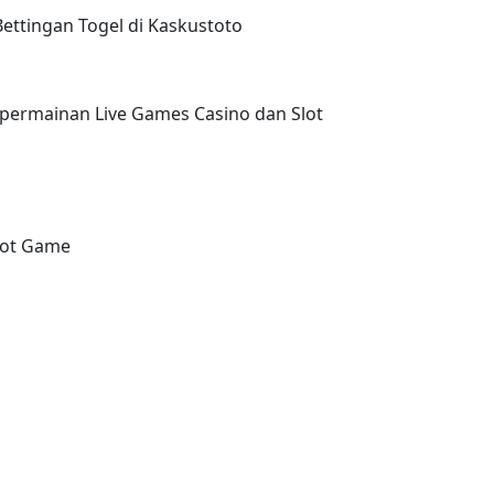
ttingan Togel di Kaskustoto
permainan Live Games Casino dan Slot
lot Game