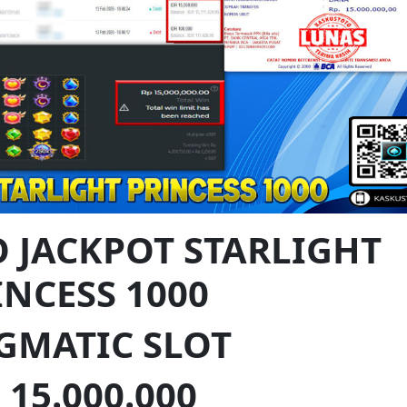
 JACKPOT STARLIGHT
INCESS 1000
GMATIC SLOT
 15.000.000