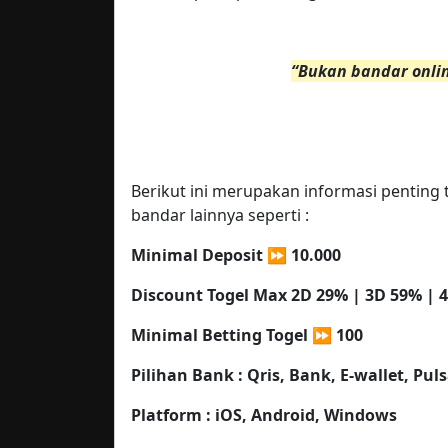
“Bukan bandar onlin
Berikut ini merupakan informasi penting 
bandar lainnya seperti :
Minimal Deposit ⏩ 10.000
Discount Togel Max 2D 29% | 3D 59% |
Minimal Betting Togel
⏩ 100
Pilihan Bank : Qris,
Bank, E-wallet, Pul
Platform :
iOS, Android, Windows