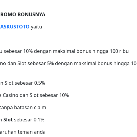
 PROMO BONUSNYA
KASKUSTOTO
yaitu :
 sebesar 10% dengan maksimal bonus hingga 100 ribu
no dan Slot sebesar 5% dengan maksimal bonus hingga 10
n Slot sebesar 0.5%
 Casino dan Slot sebesar 10%
tanpa batasan claim
n Slot
sebesar 0.1%
taruhan teman anda