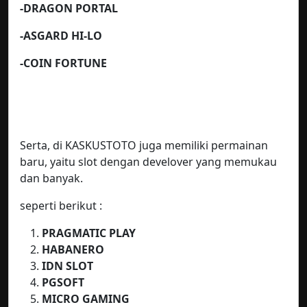
-DRAGON PORTAL
-ASGARD HI-LO
-COIN FORTUNE
Serta, di KASKUSTOTO juga memiliki permainan
baru, yaitu slot dengan develover yang memukau
dan banyak.
seperti berikut :
PRAGMATIC PLAY
HABANERO
IDN SLOT
PGSOFT
MICRO GAMING