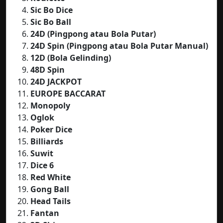
Sic Bo Dice
Sic Bo Ball
24D (Pingpong atau Bola Putar)
24D Spin (Pingpong atau Bola Putar Manual)
12D (Bola Gelinding)
48D Spin
24D JACKPOT
EUROPE BACCARAT
Monopoly
Oglok
Poker Dice
Billiards
Suwit
Dice 6
Red White
Gong Ball
Head Tails
Fantan