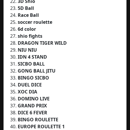
3D Shio
5D Ball
Race Ball
soccer roulette
6d color
shio fights
DRAGON TIGER WILD
NIU NIU
IDN 4 STAND
SICBO BALL
GONG BALL JITU
BINGO SICBO
DUEL DICE
XOC DIA
DOMINO LIVE
GRAND PRIX
DICE 6 FEVER
BINGO ROULETTE
EUROPE ROULETTE 1