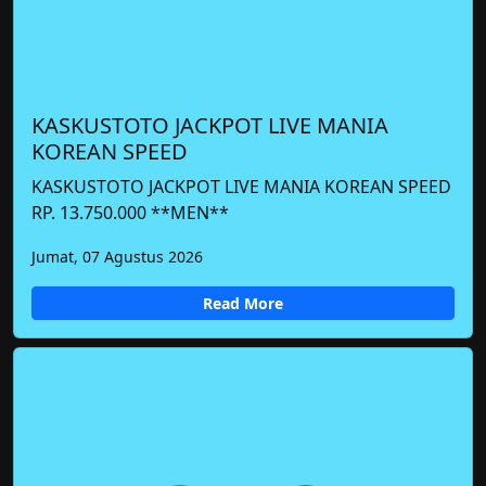
KASKUSTOTO JACKPOT LIVE MANIA
KOREAN SPEED
KASKUSTOTO JACKPOT LIVE MANIA KOREAN SPEED
RP. 13.750.000 **MEN**
Jumat, 07 Agustus 2026
Read More