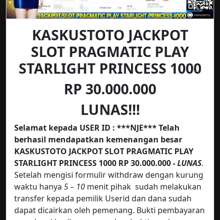
KASKUSTOTO JACKPOT
SLOT PRAGMATIC PLAY
STARLIGHT PRINCESS 1000
RP 30.000.000
LUNAS!!!
Selamat kepada USER ID : ***NJE*** Telah
berhasil mendapatkan kemenangan besar
KASKUSTOTO JACKPOT SLOT PRAGMATIC PLAY
STARLIGHT PRINCESS 1000 RP 30.000.000 -
LUNAS
.
Setelah mengisi formulir withdraw dengan kurung
waktu hanya
5 – 10
menit pihak
sudah melakukan
transfer kepada pemilik Userid dan dana sudah
dapat dicairkan oleh pemenang. Bukti pembayaran