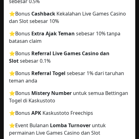
sebesar 0.5%
⭐️Bonus
Cashback
Kekalahan Live Games Casino
dan Slot sebesar 10%
⭐️Bonus
Extra Ajak Teman
sebesar 10% tanpa
batasan claim
⭐️Bonus
Referral Live Games Casino dan
Slot
sebesar 0.1%
⭐️Bonus
Referral Togel
sebesar 1% dari taruhan
teman anda
⭐️Bonus
Mistery Number
untuk semua Bettingan
Togel di Kaskustoto
⭐️Bonus
APK
Kaskustoto Freechips
⭐️Event Bulanan
Lomba Turnover
untuk
permainan Live Games Casino dan Slot