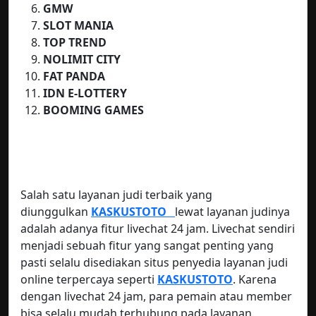
GMW
SLOT MANIA
TOP TREND
NOLIMIT CITY
FAT PANDA
IDN E-LOTTERY
BOOMING GAMES
Salah satu layanan judi terbaik yang
diunggulkan
KASKUSTOTO
lewat layanan judinya
adalah adanya fitur livechat 24 jam. Livechat sendiri
menjadi sebuah fitur yang sangat penting yang
pasti selalu disediakan situs penyedia layanan judi
online terpercaya seperti
KASKUSTOTO
. Karena
dengan livechat 24 jam, para pemain atau member
bisa selalu mudah terhubung pada layanan