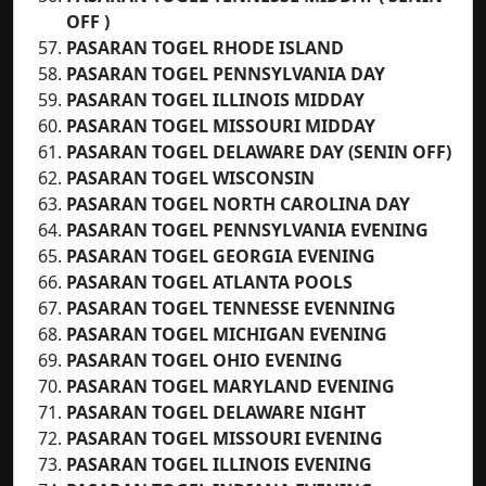
OFF )
PASARAN TOGEL RHODE ISLAND
PASARAN TOGEL PENNSYLVANIA DAY
PASARAN TOGEL ILLINOIS MIDDAY
PASARAN TOGEL MISSOURI MIDDAY
PASARAN TOGEL DELAWARE DAY (SENIN OFF)
PASARAN TOGEL WISCONSIN
PASARAN TOGEL NORTH CAROLINA DAY
PASARAN TOGEL PENNSYLVANIA EVENING
PASARAN TOGEL GEORGIA EVENING
PASARAN TOGEL ATLANTA POOLS
PASARAN TOGEL TENNESSE EVENNING
PASARAN TOGEL MICHIGAN EVENING
PASARAN TOGEL OHIO EVENING
PASARAN TOGEL MARYLAND EVENING
PASARAN TOGEL DELAWARE NIGHT
PASARAN TOGEL MISSOURI EVENING
PASARAN TOGEL ILLINOIS EVENING