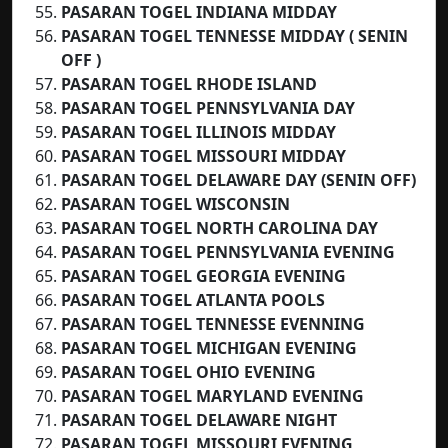
PASARAN TOGEL INDIANA MIDDAY
PASARAN TOGEL TENNESSE MIDDAY ( SENIN
OFF )
PASARAN TOGEL RHODE ISLAND
PASARAN TOGEL PENNSYLVANIA DAY
PASARAN TOGEL ILLINOIS MIDDAY
PASARAN TOGEL MISSOURI MIDDAY
PASARAN TOGEL DELAWARE DAY (SENIN OFF)
PASARAN TOGEL WISCONSIN
PASARAN TOGEL NORTH CAROLINA DAY
PASARAN TOGEL PENNSYLVANIA EVENING
PASARAN TOGEL GEORGIA EVENING
PASARAN TOGEL ATLANTA POOLS
PASARAN TOGEL TENNESSE EVENNING
PASARAN TOGEL MICHIGAN EVENING
PASARAN TOGEL OHIO EVENING
PASARAN TOGEL MARYLAND EVENING
PASARAN TOGEL DELAWARE NIGHT
PASARAN TOGEL MISSOURI EVENING