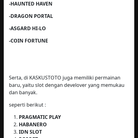
-HAUNTED HAVEN
-DRAGON PORTAL
-ASGARD HI-LO
-COIN FORTUNE
Serta, di KASKUSTOTO juga memiliki permainan
baru, yaitu slot dengan develover yang memukau
dan banyak.
seperti berikut :
PRAGMATIC PLAY
HABANERO
IDN SLOT