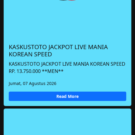
KASKUSTOTO JACKPOT LIVE MANIA
KOREAN SPEED
KASKUSTOTO JACKPOT LIVE MANIA KOREAN SPEED
RP. 13.750.000 **MEN**
Jumat, 07 Agustus 2026
Read More