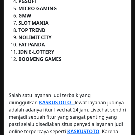
PGSOFT
MICRO GAMING
GMW
SLOT MANIA
TOP TREND
NOLIMIT CITY
FAT PANDA
IDN E-LOTTERY
BOOMING GAMES
Salah satu layanan judi terbaik yang
diunggulkan
KASKUSTOTO
lewat layanan judinya
adalah adanya fitur livechat 24 jam. Livechat sendiri
menjadi sebuah fitur yang sangat penting yang
pasti selalu disediakan situs penyedia layanan judi
online terpercaya seperti
KASKUSTOTO
. Karena