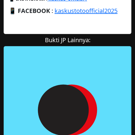
📱
FACEBOOK
:
kaskustotoofficial2025
Bukti JP Lainnya: