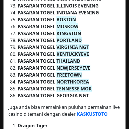
PASARAN TOGEL ILLINOIS EVENING
PASARAN TOGEL INDIANA EVENING
PASARAN TOGEL
BOSTON
PASARAN TOGEL
MOSKOW
PASARAN TOGEL
KINGSTON
PASARAN TOGEL
PORTLAND
PASARAN TOGEL
VIRGINIA NGT
PASARAN TOGEL
KENTUCKYEVE
PASARAN TOGEL
THAILAND
PASARAN TOGEL
NEWJERSEYEVE
PASARAN TOGEL
FREETOWN
PASARAN TOGEL
NORTHKOREA
PASARAN TOGEL
TENNESSE MOR
PASARAN TOGEL GEORGIA NGT
Juga anda bisa memainkan puluhan permainan live
casino ditemani dengan dealer
KASKUSTOTO
Dragon Tiger