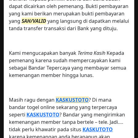
dapat dicairkan oleh pemenang. Bukti pembayaran
yang kami berikan merupakan bukti pembayaran
yang
SAH/VALID
yang langsung di dapatkan melalui
tanda transfer transaksi dari Bank yang dituju.
Kami mengucapakan banyak
Terima Kasih
Kepada
pemenang karena sudah mempercayakan kami
sebagai Bandar Tepercaya yang membayar semua
kemenangan member hingga lunas.
Masih ragu dengan
KASKUSTOTO
? Di mana
bandar togel online sekarang yang terpercaya
seperti
KASKUSTOTO
? Bandar yang mengirimkan
kemenangan member tanpa bertele – tele. Jadi….
tidak perlu khawatir pada situs
KASKUTOTO
karena kemenangan anda berapapun akan