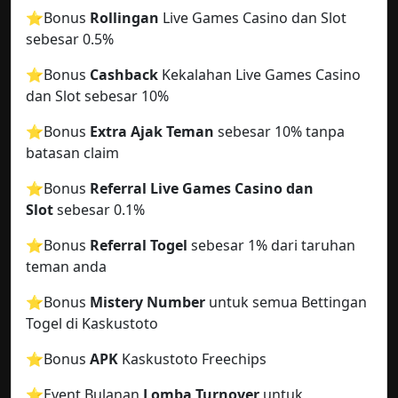
⭐️Bonus
Rollingan
Live Games Casino dan Slot
sebesar 0.5%
⭐️Bonus
Cashback
Kekalahan Live Games Casino
dan Slot sebesar 10%
⭐️Bonus
Extra Ajak Teman
sebesar 10% tanpa
batasan claim
⭐️Bonus
Referral Live Games Casino dan
Slot
sebesar 0.1%
⭐️Bonus
Referral Togel
sebesar 1% dari taruhan
teman anda
⭐️Bonus
Mistery Number
untuk semua Bettingan
Togel di Kaskustoto
⭐️Bonus
APK
Kaskustoto Freechips
⭐️Event Bulanan
Lomba Turnover
untuk