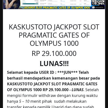
KASKUSTOTO JACKPOT SLOT
PRAGMATIC GATES OF
OLYMPUS 1000
RP 29.100.000
LUNAS!!!
Selamat kepada USER ID : ***JUN*** Telah
berhasil mendapatkan kemenangan besar pada
KASKUSTOTO JACKPOT SLOT PRAGMATIC GATES
OF OLYMPUS 1000 RP 29.100.000 -
LUNAS
. Setelah
mengisi formulir withdraw dengan kurung waktu
hanya
5 – 10
menit pihak
sudah melakukan
transfer kepada pemilik Userid dan dana sudah