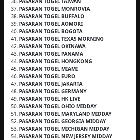
PASARAN TOGEL TAIWAN
PASARAN TOGEL MONROVIA
PASARAN TOGEL BUFFALO
PASARAN TOGEL AOMORI
PASARAN TOGEL BOGOTA
PASARAN TOGEL TEXAS MORNING
PASARAN TOGEL OKINAWA
PASARAN TOGEL PANAMA
PASARAN TOGEL HONGKONG
PASARAN TOGEL MIAMI
PASARAN TOGEL EURO
PASARAN TOGEL
JAKARTA
PASARAN TOGEL GERMANY
PASARAN TOGEL HK LIVE
PASARAN TOGEL OHIO MIDDAY
PASARAN TOGEL MARYLAND MIDDAY
PASARAN TOGEL GEORGIA MIDDAY
PASARAN TOGEL MICHIGAN MIDDAY
PASARAN TOGEL NEW JERSEY MIDDAY