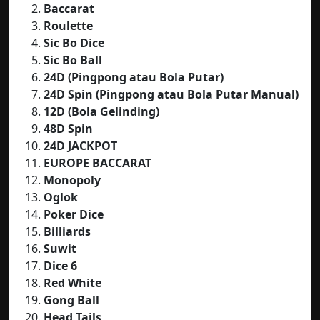
Baccarat
Roulette
Sic Bo Dice
Sic Bo Ball
24D (Pingpong atau Bola Putar)
24D Spin (Pingpong atau Bola Putar Manual)
12D (Bola Gelinding)
48D Spin
24D JACKPOT
EUROPE BACCARAT
Monopoly
Oglok
Poker Dice
Billiards
Suwit
Dice 6
Red White
Gong Ball
Head Tails