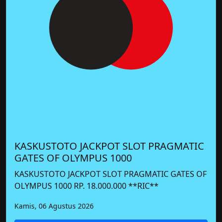
KASKUSTOTO JACKPOT SLOT PRAGMATIC
GATES OF OLYMPUS 1000
KASKUSTOTO JACKPOT SLOT PRAGMATIC GATES OF
OLYMPUS 1000 RP. 18.000.000 **RIC**
Kamis, 06 Agustus 2026