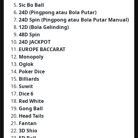
Sic Bo Ball
24D (Pingpong atau Bola Putar)
24D Spin (Pingpong atau Bola Putar Manual)
12D (Bola Gelinding)
48D Spin
24D JACKPOT
EUROPE BACCARAT
Monopoly
Oglok
Poker Dice
Billiards
Suwit
Dice 6
Red White
Gong Ball
Head Tails
Fantan
3D Shio
5D Ball