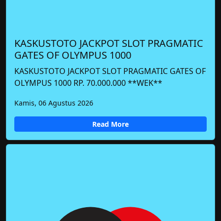
KASKUSTOTO JACKPOT SLOT PRAGMATIC
GATES OF OLYMPUS 1000
KASKUSTOTO JACKPOT SLOT PRAGMATIC GATES OF
OLYMPUS 1000 RP. 70.000.000 **WEK**
Kamis, 06 Agustus 2026
Read More