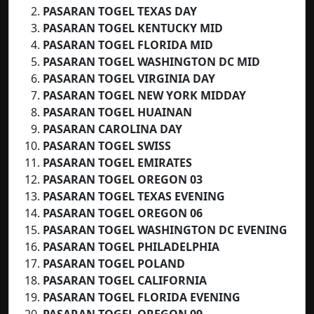
PASARAN TOGEL TEXAS DAY
PASARAN TOGEL KENTUCKY MID
PASARAN TOGEL
FLORIDA MID
PASARAN TOGEL WASHINGTON DC MID
PASARAN TOGEL VIRGINIA DAY
PASARAN TOGEL NEW YORK MIDDAY
PASARAN TOGEL HUAINAN
PASARAN CAROLINA DAY
PASARAN TOGEL SWISS
PASARAN TOGEL EMIRATES
PASARAN TOGEL OREGON 03
PASARAN TOGEL TEXAS EVENING
PASARAN TOGEL OREGON 06
PASARAN TOGEL WASHINGTON DC EVENING
PASARAN TOGEL PHILADELPHIA
PASARAN TOGEL POLAND
PASARAN TOGEL CALIFORNIA
PASARAN TOGEL FLORIDA EVENING
PASARAN TOGEL OREGON 09