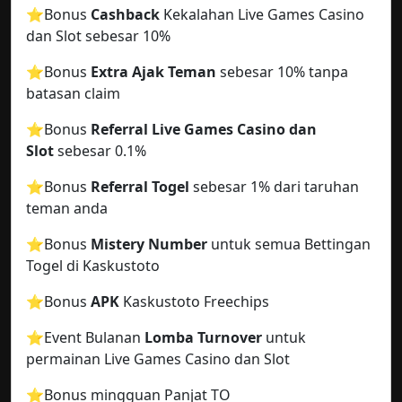
⭐️Bonus
Cashback
Kekalahan Live Games Casino
dan Slot sebesar 10%
⭐️Bonus
Extra Ajak Teman
sebesar 10% tanpa
batasan claim
⭐️Bonus
Referral Live Games Casino dan
Slot
sebesar 0.1%
⭐️Bonus
Referral Togel
sebesar 1% dari taruhan
teman anda
⭐️Bonus
Mistery Number
untuk semua Bettingan
Togel di Kaskustoto
⭐️Bonus
APK
Kaskustoto Freechips
⭐️Event Bulanan
Lomba Turnover
untuk
permainan Live Games Casino dan Slot
⭐️Bonus mingguan Panjat TO