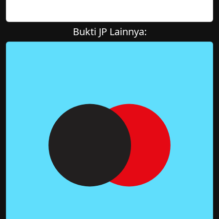
Bukti JP Lainnya: