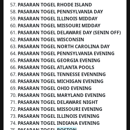
PASARAN TOGEL RHODE ISLAND
PASARAN TOGEL PENNSYLVANIA DAY
PASARAN TOGEL ILLINOIS MIDDAY
PASARAN TOGEL MISSOURI MIDDAY
PASARAN TOGEL DELAWARE DAY (SENIN OFF)
PASARAN TOGEL WISCONSIN
PASARAN TOGEL NORTH CAROLINA DAY
PASARAN TOGEL PENNSYLVANIA EVENING
PASARAN TOGEL GEORGIA EVENING
PASARAN TOGEL ATLANTA POOLS
PASARAN TOGEL TENNESSE EVENNING
PASARAN TOGEL MICHIGAN EVENING
PASARAN TOGEL OHIO EVENING
PASARAN TOGEL MARYLAND EVENING
PASARAN TOGEL DELAWARE NIGHT
PASARAN TOGEL MISSOURI EVENING
PASARAN TOGEL ILLINOIS EVENING
PASARAN TOGEL INDIANA EVENING
PASARAN TOGEL
BOSTON