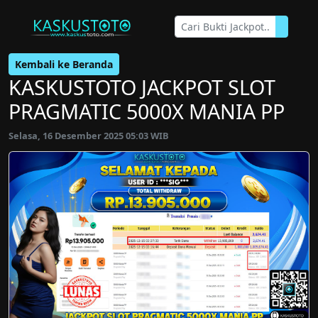
Kembali ke Beranda
KASKUSTOTO JACKPOT SLOT
PRAGMATIC 5000X MANIA PP
Selasa, 16 Desember 2025 05:03 WIB