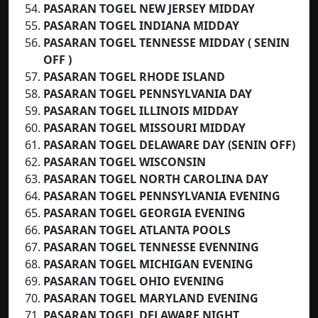
PASARAN TOGEL NEW JERSEY MIDDAY
PASARAN TOGEL INDIANA MIDDAY
PASARAN TOGEL TENNESSE MIDDAY ( SENIN
OFF )
PASARAN TOGEL RHODE ISLAND
PASARAN TOGEL PENNSYLVANIA DAY
PASARAN TOGEL ILLINOIS MIDDAY
PASARAN TOGEL MISSOURI MIDDAY
PASARAN TOGEL DELAWARE DAY (SENIN OFF)
PASARAN TOGEL WISCONSIN
PASARAN TOGEL NORTH CAROLINA DAY
PASARAN TOGEL PENNSYLVANIA EVENING
PASARAN TOGEL GEORGIA EVENING
PASARAN TOGEL ATLANTA POOLS
PASARAN TOGEL TENNESSE EVENNING
PASARAN TOGEL MICHIGAN EVENING
PASARAN TOGEL OHIO EVENING
PASARAN TOGEL MARYLAND EVENING
PASARAN TOGEL DELAWARE NIGHT