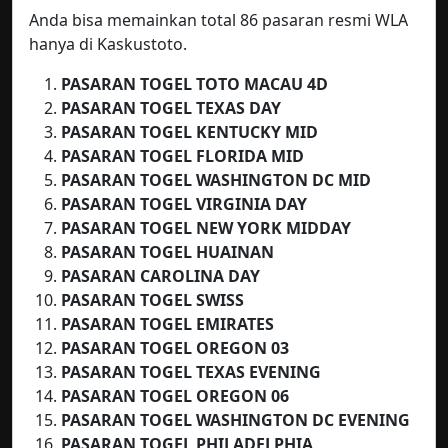
Anda bisa memainkan total 86 pasaran resmi WLA
hanya di Kaskustoto.
PASARAN TOGEL TOTO MACAU
4D
PASARAN TOGEL TEXAS DAY
PASARAN TOGEL KENTUCKY MID
PASARAN TOGEL
FLORIDA MID
PASARAN TOGEL WASHINGTON DC MID
PASARAN TOGEL VIRGINIA DAY
PASARAN TOGEL NEW YORK MIDDAY
PASARAN TOGEL HUAINAN
PASARAN CAROLINA DAY
PASARAN TOGEL SWISS
PASARAN TOGEL EMIRATES
PASARAN TOGEL OREGON 03
PASARAN TOGEL TEXAS EVENING
PASARAN TOGEL OREGON 06
PASARAN TOGEL WASHINGTON DC EVENING
PASARAN TOGEL PHILADELPHIA