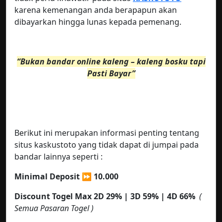
karena kemenangan anda berapapun akan
dibayarkan hingga lunas kepada pemenang.
“Bukan bandar online kaleng – kaleng bosku tapi
Pasti Bayar”
Berikut ini merupakan informasi penting tentang
situs kaskustoto yang tidak dapat di jumpai pada
bandar lainnya seperti :
Minimal Deposit ⏩ 10.000
Discount Togel Max 2D 29% | 3D 59% | 4D 66%
(
Semua Pasaran Togel )