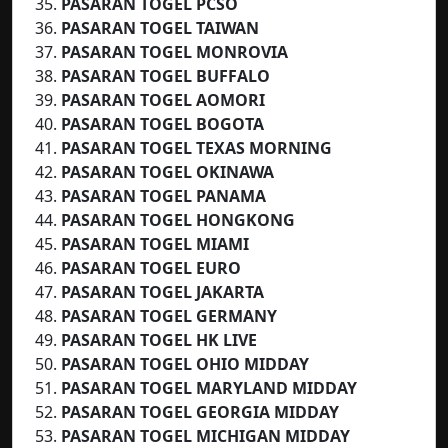
PASARAN TOGEL PCSO
PASARAN TOGEL TAIWAN
PASARAN TOGEL MONROVIA
PASARAN TOGEL BUFFALO
PASARAN TOGEL AOMORI
PASARAN TOGEL BOGOTA
PASARAN TOGEL TEXAS MORNING
PASARAN TOGEL OKINAWA
PASARAN TOGEL PANAMA
PASARAN TOGEL HONGKONG
PASARAN TOGEL MIAMI
PASARAN TOGEL EURO
PASARAN TOGEL
JAKARTA
PASARAN TOGEL GERMANY
PASARAN TOGEL HK LIVE
PASARAN TOGEL OHIO MIDDAY
PASARAN TOGEL MARYLAND MIDDAY
PASARAN TOGEL GEORGIA MIDDAY
PASARAN TOGEL MICHIGAN MIDDAY