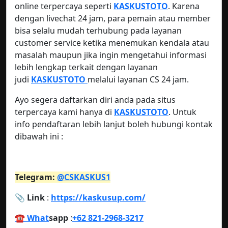
online terpercaya seperti
KASKUSTOTO
. Karena
dengan livechat 24 jam, para pemain atau member
bisa selalu mudah terhubung pada layanan
customer service ketika menemukan kendala atau
masalah maupun jika ingin mengetahui informasi
lebih lengkap terkait dengan layanan
judi
KASKUSTOTO
melalui layanan CS 24 jam.
Ayo segera daftarkan diri anda pada situs
terpercaya kami hanya di
KASKUSTOTO
. Untuk
info pendaftaran lebih lanjut boleh hubungi kontak
dibawah ini :
Telegram:
@CSKASKUS1
📎 Link
:
https://kaskusup.com/
☎️ What
sapp
:
+62 821-2968-3217