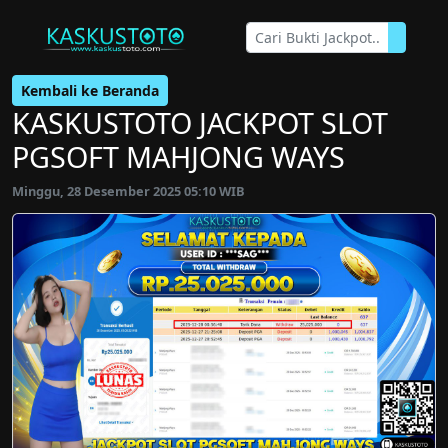
Kembali ke Beranda
KASKUSTOTO JACKPOT SLOT
PGSOFT MAHJONG WAYS
Minggu, 28 Desember 2025 05:10 WIB