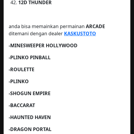
12D THUNDER
anda bisa memainkan permainan
ARCADE
ditemani dengan dealer
KASKUSTOTO
-MINESWEEPER HOLLYWOOD
-PLINKO PINBALL
-ROULETTE
-PLINKO
-SHOGUN EMPIRE
-BACCARAT
-HAUNTED HAVEN
-DRAGON PORTAL