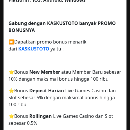
Gabung dengan KASKUSTOTO
banyak PROMO
BONUSNYA
⏩Dapatkan promo bonus menarik
dari
KASKUSTOTO
yaitu :
⭐️Bonus
New Member
atau Member Baru sebesar
10% dengan maksimal bonus hingga 100 ribu
⭐️Bonus
Deposit Harian
Live Games Casino dan
Slot sebesar 5% dengan maksimal bonus hingga
100 ribu
⭐️Bonus
Rollingan
Live Games Casino dan Slot
sebesar 0.5%