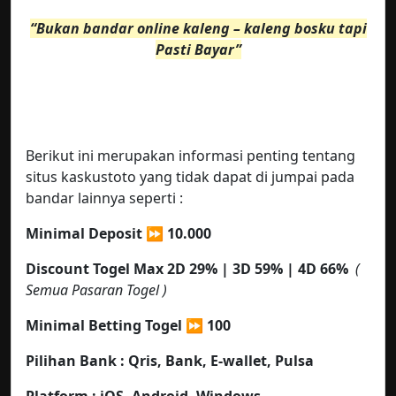
“Bukan bandar online kaleng – kaleng bosku tapi
Pasti Bayar”
Berikut ini merupakan informasi penting tentang
situs kaskustoto yang tidak dapat di jumpai pada
bandar lainnya seperti :
Minimal Deposit ⏩ 10.000
Discount Togel Max 2D 29% | 3D 59% | 4D 66%
(
Semua Pasaran Togel )
Minimal Betting Togel
⏩ 100
Pilihan Bank : Qris,
Bank, E-wallet, Pulsa
Platform :
iOS, Android, Windows