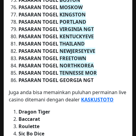
PASARAN TOGEL
MOSKOW
PASARAN TOGEL
KINGSTON
PASARAN TOGEL
PORTLAND
PASARAN TOGEL
VIRGINIA NGT
PASARAN TOGEL
KENTUCKYEVE
PASARAN TOGEL
THAILAND
PASARAN TOGEL
NEWJERSEYEVE
PASARAN TOGEL
FREETOWN
PASARAN TOGEL
NORTHKOREA
PASARAN TOGEL
TENNESSE MOR
PASARAN TOGEL GEORGIA NGT
Juga anda bisa memainkan puluhan permainan live
casino ditemani dengan dealer
KASKUSTOTO
Dragon Tiger
Baccarat
Roulette
Sic Bo Dice