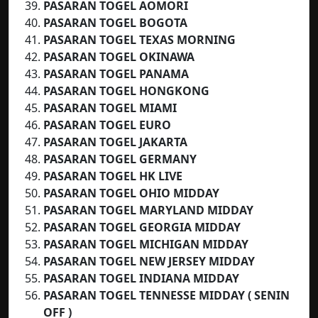
PASARAN TOGEL AOMORI
PASARAN TOGEL BOGOTA
PASARAN TOGEL TEXAS MORNING
PASARAN TOGEL OKINAWA
PASARAN TOGEL PANAMA
PASARAN TOGEL HONGKONG
PASARAN TOGEL MIAMI
PASARAN TOGEL EURO
PASARAN TOGEL
JAKARTA
PASARAN TOGEL GERMANY
PASARAN TOGEL HK LIVE
PASARAN TOGEL OHIO MIDDAY
PASARAN TOGEL MARYLAND MIDDAY
PASARAN TOGEL GEORGIA MIDDAY
PASARAN TOGEL MICHIGAN MIDDAY
PASARAN TOGEL NEW JERSEY MIDDAY
PASARAN TOGEL INDIANA MIDDAY
PASARAN TOGEL TENNESSE MIDDAY ( SENIN
OFF )