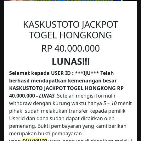
KASKUSTOTO JACKPOT
TOGEL HONGKONG
RP 40.000.000
LUNAS!!!
Selamat kepada USER ID : ***IJU*** Telah
berhasil mendapatkan kemenangan besar
KASKUSTOTO JACKPOT TOGEL HONGKONG RP
40.000.000 -
LUNAS
. Setelah mengisi formulir
withdraw dengan kurung waktu hanya
5 – 10
menit
pihak
sudah melakukan transfer kepada pemilik
Userid dan dana sudah dapat dicairkan oleh
pemenang. Bukti pembayaran yang kami berikan
merupakan bukti pembayaran
yang
SAH/VALID
yang langsung di dapatkan melalui