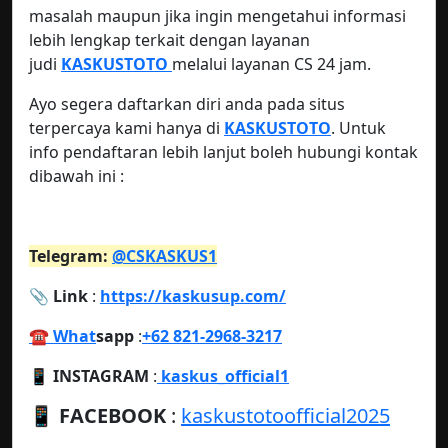
masalah maupun jika ingin mengetahui informasi
lebih lengkap terkait dengan layanan
judi
KASKUSTOTO
melalui layanan CS 24 jam.
Ayo segera daftarkan diri anda pada situs
terpercaya kami hanya di
KASKUSTOTO
. Untuk
info pendaftaran lebih lanjut boleh hubungi kontak
dibawah ini :
Telegram:
@CSKASKUS1
📎 Link
:
https://kaskusup.com/
☎️ What
sapp
:
+62 821-2968-3217
📱 INSTAGRAM
:
kaskus_official1
📱
FACEBOOK
:
kaskustotoofficial2025