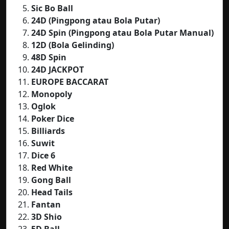
Sic Bo Ball
24D (Pingpong atau Bola Putar)
24D Spin (Pingpong atau Bola Putar Manual)
12D (Bola Gelinding)
48D Spin
24D JACKPOT
EUROPE BACCARAT
Monopoly
Oglok
Poker Dice
Billiards
Suwit
Dice 6
Red White
Gong Ball
Head Tails
Fantan
3D Shio
5D Ball