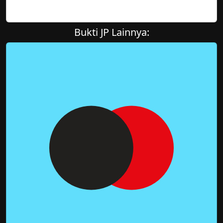
Bukti JP Lainnya: