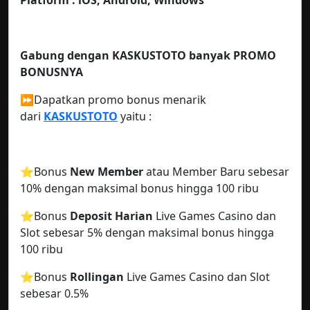
Gabung dengan KASKUSTOTO
banyak PROMO
BONUSNYA
⏩Dapatkan promo bonus menarik
dari
KASKUSTOTO
yaitu :
⭐️Bonus
New Member
atau Member Baru sebesar
10% dengan maksimal bonus hingga 100 ribu
⭐️Bonus
Deposit Harian
Live Games Casino dan
Slot sebesar 5% dengan maksimal bonus hingga
100 ribu
⭐️Bonus
Rollingan
Live Games Casino dan Slot
sebesar 0.5%