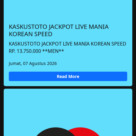
KASKUSTOTO JACKPOT LIVE MANIA
KOREAN SPEED
KASKUSTOTO JACKPOT LIVE MANIA KOREAN SPEED
RP. 13.750.000 **MEN**
Jumat, 07 Agustus 2026
Read More