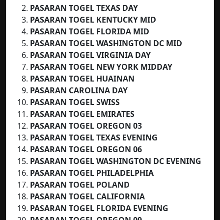
PASARAN TOGEL TEXAS DAY
PASARAN TOGEL KENTUCKY MID
PASARAN TOGEL
FLORIDA MID
PASARAN TOGEL WASHINGTON DC MID
PASARAN TOGEL VIRGINIA DAY
PASARAN TOGEL NEW YORK MIDDAY
PASARAN TOGEL HUAINAN
PASARAN CAROLINA DAY
PASARAN TOGEL SWISS
PASARAN TOGEL EMIRATES
PASARAN TOGEL OREGON 03
PASARAN TOGEL TEXAS EVENING
PASARAN TOGEL OREGON 06
PASARAN TOGEL WASHINGTON DC EVENING
PASARAN TOGEL PHILADELPHIA
PASARAN TOGEL POLAND
PASARAN TOGEL CALIFORNIA
PASARAN TOGEL FLORIDA EVENING
PASARAN TOGEL OREGON 09