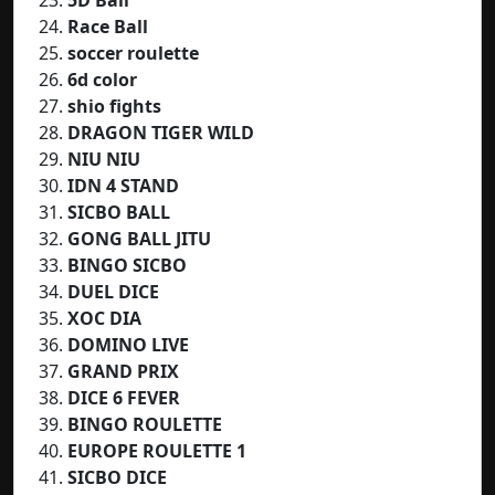
Race Ball
soccer roulette
6d color
shio fights
DRAGON TIGER WILD
NIU NIU
IDN 4 STAND
SICBO BALL
GONG BALL JITU
BINGO SICBO
DUEL DICE
XOC DIA
DOMINO LIVE
GRAND PRIX
DICE 6 FEVER
BINGO ROULETTE
EUROPE ROULETTE 1
SICBO DICE