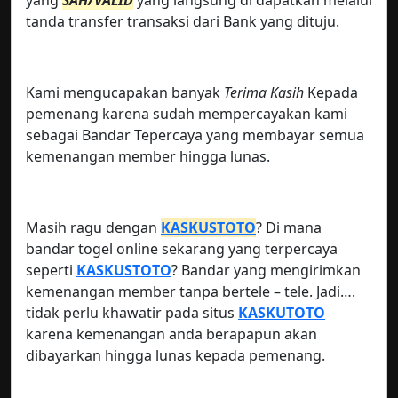
tanda transfer transaksi dari Bank yang dituju.
Kami mengucapakan banyak
Terima Kasih
Kepada
pemenang karena sudah mempercayakan kami
sebagai Bandar Tepercaya yang membayar semua
kemenangan member hingga lunas.
Masih ragu dengan
KASKUSTOTO
? Di mana
bandar togel online sekarang yang terpercaya
seperti
KASKUSTOTO
? Bandar yang mengirimkan
kemenangan member tanpa bertele – tele. Jadi….
tidak perlu khawatir pada situs
KASKUTOTO
karena kemenangan anda berapapun akan
dibayarkan hingga lunas kepada pemenang.