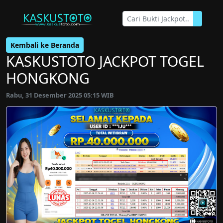
Kembali ke Beranda
KASKUSTOTO JACKPOT TOGEL
HONGKONG
Rabu, 31 Desember 2025 05:15 WIB