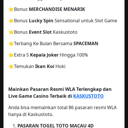
⭐️
Bonus
MERCHANDISE MENARIK
⭐️Bonus
Lucky Spin
Sensational untuk Slot Game
⭐️Bonus
Event Slot
Kaskustoto
⭐️Terbang Ke Bulan Bersama
SPACEMAN
⭐️Extra 5
Kepala Joker
Hingga 100%
⭐️Temukan
Ikan Koi
Hoki
Mainkan Pasaran Resmi WLA Terlengkap dan
Live Game Casino Terbaik di
KASKUSTOTO
Anda bisa memainkan total 86 pasaran resmi WLA
hanya di Kaskustoto.
PASARAN TOGEL TOTO MACAU
4D