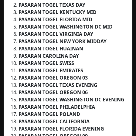
PASARAN TOGEL TEXAS DAY
PASARAN TOGEL KENTUCKY MID
PASARAN TOGEL
FLORIDA MID
PASARAN TOGEL WASHINGTON DC MID
PASARAN TOGEL VIRGINIA DAY
PASARAN TOGEL NEW YORK MIDDAY
PASARAN TOGEL HUAINAN
PASARAN CAROLINA DAY
PASARAN TOGEL SWISS
PASARAN TOGEL EMIRATES
PASARAN TOGEL OREGON 03
PASARAN TOGEL TEXAS EVENING
PASARAN TOGEL OREGON 06
PASARAN TOGEL WASHINGTON DC EVENING
PASARAN TOGEL PHILADELPHIA
PASARAN TOGEL POLAND
PASARAN TOGEL CALIFORNIA
PASARAN TOGEL FLORIDA EVENING
PASARAN TOGEL OREGON 09