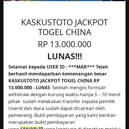
KASKUSTOTO JACKPOT
TOGEL CHINA
RP 13.000.000
LUNAS!!!
Selamat kepada USER ID : ***MAR*** Telah
berhasil mendapatkan kemenangan besar
KASKUSTOTO JACKPOT TOGEL CHINA RP
13.000.000 -
LUNAS
. Setelah mengisi formulir
withdraw dengan kurung waktu hanya
5 – 10
menit
pihak
sudah melakukan transfer kepada pemilik
Userid dan dana sudah dapat dicairkan oleh
pemenang. Bukti pembayaran yang kami berikan
merupakan bukti pembayaran
yang
SAH/VALID
yang langsung di dapatkan melalui