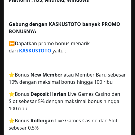
Gabung dengan KASKUSTOTO
banyak PROMO
BONUSNYA
⏩Dapatkan promo bonus menarik
dari
KASKUSTOTO
yaitu :
⭐️Bonus
New Member
atau Member Baru sebesar
10% dengan maksimal bonus hingga 100 ribu
⭐️Bonus
Deposit Harian
Live Games Casino dan
Slot sebesar 5% dengan maksimal bonus hingga
100 ribu
⭐️Bonus
Rollingan
Live Games Casino dan Slot
sebesar 0.5%