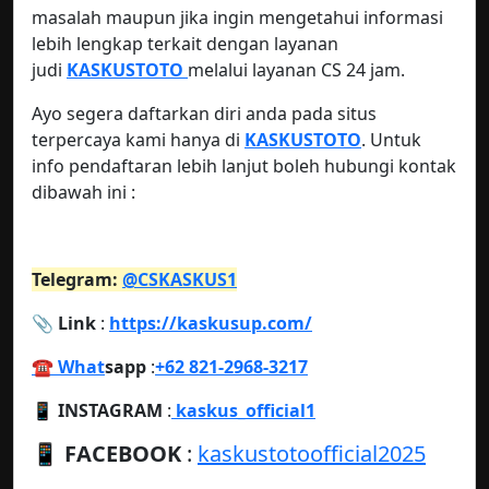
masalah maupun jika ingin mengetahui informasi
lebih lengkap terkait dengan layanan
judi
KASKUSTOTO
melalui layanan CS 24 jam.
Ayo segera daftarkan diri anda pada situs
terpercaya kami hanya di
KASKUSTOTO
. Untuk
info pendaftaran lebih lanjut boleh hubungi kontak
dibawah ini :
Telegram:
@CSKASKUS1
📎 Link
:
https://kaskusup.com/
☎️ What
sapp
:
+62 821-2968-3217
📱 INSTAGRAM
:
kaskus_official1
📱
FACEBOOK
:
kaskustotoofficial2025