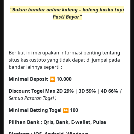
“Bukan bandar online kaleng – kaleng bosku tapi
Pasti Bayar”
Berikut ini merupakan informasi penting tentang
situs kaskustoto yang tidak dapat di jumpai pada
bandar lainnya seperti :
Minimal Deposit ⏩ 10.000
Discount Togel Max 2D 29% | 3D 59% | 4D 66%
(
Semua Pasaran Togel )
Minimal Betting Togel
⏩ 100
Pilihan Bank : Qris,
Bank, E-wallet, Pulsa
Platform :
iOS, Android, Windows