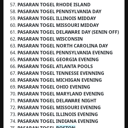
PASARAN TOGEL RHODE ISLAND
PASARAN TOGEL PENNSYLVANIA DAY
PASARAN TOGEL ILLINOIS MIDDAY
PASARAN TOGEL MISSOURI MIDDAY
PASARAN TOGEL DELAWARE DAY (SENIN OFF)
PASARAN TOGEL WISCONSIN
PASARAN TOGEL NORTH CAROLINA DAY
PASARAN TOGEL PENNSYLVANIA EVENING
PASARAN TOGEL GEORGIA EVENING
PASARAN TOGEL ATLANTA POOLS
PASARAN TOGEL TENNESSE EVENNING
PASARAN TOGEL MICHIGAN EVENING
PASARAN TOGEL OHIO EVENING
PASARAN TOGEL MARYLAND EVENING
PASARAN TOGEL DELAWARE NIGHT
PASARAN TOGEL MISSOURI EVENING
PASARAN TOGEL ILLINOIS EVENING
PASARAN TOGEL INDIANA EVENING
PASARAN TOGEL
BOSTON