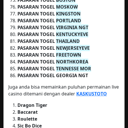
PASARAN TOGEL
MOSKOW
PASARAN TOGEL
KINGSTON
PASARAN TOGEL
PORTLAND
PASARAN TOGEL
VIRGINIA NGT
PASARAN TOGEL
KENTUCKYEVE
PASARAN TOGEL
THAILAND
PASARAN TOGEL
NEWJERSEYEVE
PASARAN TOGEL
FREETOWN
PASARAN TOGEL
NORTHKOREA
PASARAN TOGEL
TENNESSE MOR
PASARAN TOGEL GEORGIA NGT
Juga anda bisa memainkan puluhan permainan live
casino ditemani dengan dealer
KASKUSTOTO
Dragon Tiger
Baccarat
Roulette
Sic Bo Dice