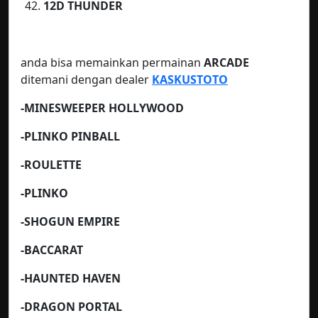
12D THUNDER
anda bisa memainkan permainan
ARCADE
ditemani dengan dealer
KASKUSTOTO
-MINESWEEPER HOLLYWOOD
-PLINKO PINBALL
-ROULETTE
-PLINKO
-SHOGUN EMPIRE
-BACCARAT
-HAUNTED HAVEN
-DRAGON PORTAL