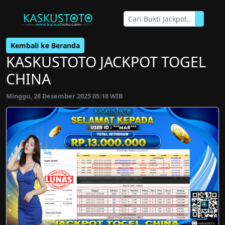
Kembali ke Beranda
KASKUSTOTO JACKPOT TOGEL
CHINA
Minggu, 28 Desember 2025 05:18 WIB