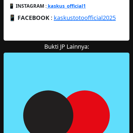
📱 INSTAGRAM
:
kaskus_official1
📱
FACEBOOK
:
kaskustotoofficial2025
Bukti JP Lainnya: