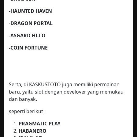
-HAUNTED HAVEN
-DRAGON PORTAL
-ASGARD HI-LO
-COIN FORTUNE
Serta, di KASKUSTOTO juga memiliki permainan
baru, yaitu slot dengan develover yang memukau
dan banyak.
seperti berikut :
PRAGMATIC PLAY
HABANERO