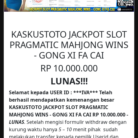
KASKUSTOTO JACKPOT SLOT
PRAGMATIC MAHJONG WINS
- GONG XI FA CAI
RP 10.000.000
LUNAS!!!
Selamat kepada USER ID : ***IVA*** Telah
berhasil mendapatkan kemenangan besar
KASKUSTOTO JACKPOT SLOT PRAGMATIC
MAHJONG WINS - GONG XI FA CAI RP 10.000.000 -
LUNAS
. Setelah mengisi formulir withdraw dengan
kurung waktu hanya
5 – 10
menit pihak
sudah
melakukan transfer kepada pemilik Userid dan