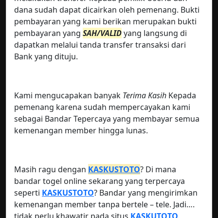
dana sudah dapat dicairkan oleh pemenang. Bukti
pembayaran yang kami berikan merupakan bukti
pembayaran yang
SAH/VALID
yang langsung di
dapatkan melalui tanda transfer transaksi dari
Bank yang dituju.
Kami mengucapakan banyak
Terima Kasih
Kepada
pemenang karena sudah mempercayakan kami
sebagai Bandar Tepercaya yang membayar semua
kemenangan member hingga lunas.
Masih ragu dengan
KASKUSTOTO
? Di mana
bandar togel online sekarang yang terpercaya
seperti
KASKUSTOTO
? Bandar yang mengirimkan
kemenangan member tanpa bertele – tele. Jadi….
tidak perlu khawatir pada situs
KASKUTOTO