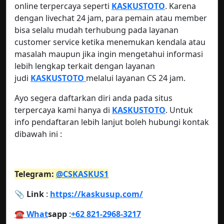
online terpercaya seperti
KASKUSTOTO
. Karena
dengan livechat 24 jam, para pemain atau member
bisa selalu mudah terhubung pada layanan
customer service ketika menemukan kendala atau
masalah maupun jika ingin mengetahui informasi
lebih lengkap terkait dengan layanan
judi
KASKUSTOTO
melalui layanan CS 24 jam.
Ayo segera daftarkan diri anda pada situs
terpercaya kami hanya di
KASKUSTOTO
. Untuk
info pendaftaran lebih lanjut boleh hubungi kontak
dibawah ini :
Telegram:
@CSKASKUS1
📎 Link
:
https://kaskusup.com/
☎️ What
sapp
:
+62 821-2968-3217