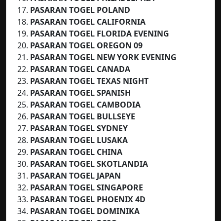
PASARAN TOGEL POLAND
PASARAN TOGEL CALIFORNIA
PASARAN TOGEL FLORIDA EVENING
PASARAN TOGEL OREGON 09
PASARAN TOGEL NEW YORK EVENING
PASARAN TOGEL CANADA
PASARAN TOGEL
TEXAS NIGHT
PASARAN TOGEL
SPANISH
PASARAN TOGEL CAMBODIA
PASARAN TOGEL BULLSEYE
PASARAN TOGEL SYDNEY
PASARAN TOGEL LUSAKA
PASARAN TOGEL CHINA
PASARAN TOGEL SKOTLANDIA
PASARAN TOGEL JAPAN
PASARAN TOGEL SINGAPORE
PASARAN TOGEL PHOENIX 4D
PASARAN TOGEL DOMINIKA