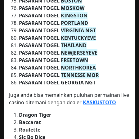
PASARAN TOGEL
BOSTON
PASARAN TOGEL
MOSKOW
PASARAN TOGEL
KINGSTON
PASARAN TOGEL
PORTLAND
PASARAN TOGEL
VIRGINIA NGT
PASARAN TOGEL
KENTUCKYEVE
PASARAN TOGEL
THAILAND
PASARAN TOGEL
NEWJERSEYEVE
PASARAN TOGEL
FREETOWN
PASARAN TOGEL
NORTHKOREA
PASARAN TOGEL
TENNESSE MOR
PASARAN TOGEL GEORGIA NGT
Juga anda bisa memainkan puluhan permainan live
casino ditemani dengan dealer
KASKUSTOTO
Dragon Tiger
Baccarat
Roulette
Sic Bo Dice