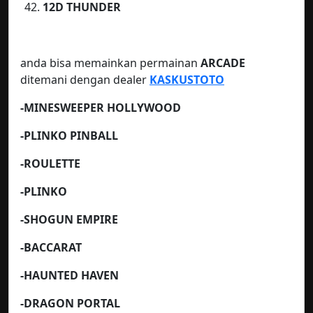
12D THUNDER
anda bisa memainkan permainan
ARCADE
ditemani dengan dealer
KASKUSTOTO
-MINESWEEPER HOLLYWOOD
-PLINKO PINBALL
-ROULETTE
-PLINKO
-SHOGUN EMPIRE
-BACCARAT
-HAUNTED HAVEN
-DRAGON PORTAL