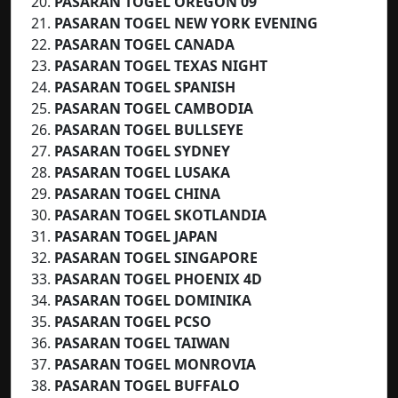
PASARAN TOGEL OREGON 09
PASARAN TOGEL NEW YORK EVENING
PASARAN TOGEL CANADA
PASARAN TOGEL
TEXAS NIGHT
PASARAN TOGEL
SPANISH
PASARAN TOGEL CAMBODIA
PASARAN TOGEL BULLSEYE
PASARAN TOGEL SYDNEY
PASARAN TOGEL LUSAKA
PASARAN TOGEL CHINA
PASARAN TOGEL SKOTLANDIA
PASARAN TOGEL JAPAN
PASARAN TOGEL SINGAPORE
PASARAN TOGEL PHOENIX 4D
PASARAN TOGEL DOMINIKA
PASARAN TOGEL PCSO
PASARAN TOGEL TAIWAN
PASARAN TOGEL MONROVIA
PASARAN TOGEL BUFFALO