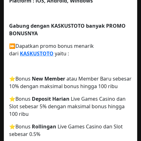
Platform :
iOS, Android, Windows
Gabung dengan KASKUSTOTO
banyak PROMO
BONUSNYA
⏩Dapatkan promo bonus menarik
dari
KASKUSTOTO
yaitu :
⭐️Bonus
New Member
atau Member Baru sebesar
10% dengan maksimal bonus hingga 100 ribu
⭐️Bonus
Deposit Harian
Live Games Casino dan
Slot sebesar 5% dengan maksimal bonus hingga
100 ribu
⭐️Bonus
Rollingan
Live Games Casino dan Slot
sebesar 0.5%