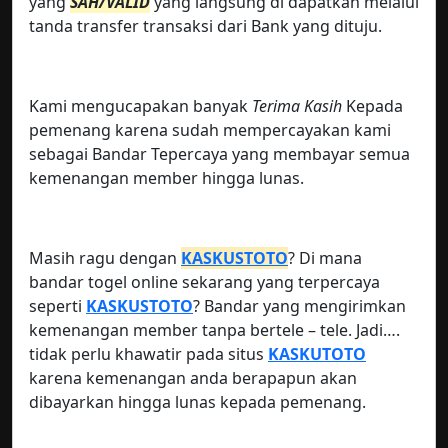
yang
SAH/VALID
yang langsung di dapatkan melalui
tanda transfer transaksi dari Bank yang dituju.
Kami mengucapakan banyak
Terima Kasih
Kepada
pemenang karena sudah mempercayakan kami
sebagai Bandar Tepercaya yang membayar semua
kemenangan member hingga lunas.
Masih ragu dengan
KASKUSTOTO
? Di mana
bandar togel online sekarang yang terpercaya
seperti
KASKUSTOTO
? Bandar yang mengirimkan
kemenangan member tanpa bertele – tele. Jadi….
tidak perlu khawatir pada situs
KASKUTOTO
karena kemenangan anda berapapun akan
dibayarkan hingga lunas kepada pemenang.