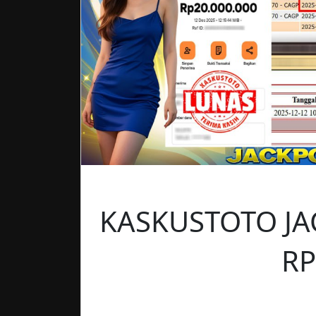
KASKUSTOTO J
RP