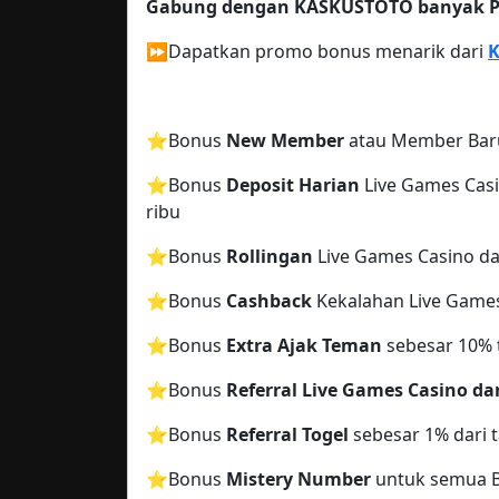
Gabung dengan KASKUSTOTO
banyak
⏩Dapatkan promo bonus menarik dari
⭐️Bonus
New Member
atau Member Baru
⭐️Bonus
Deposit Harian
Live Games Casi
ribu
⭐️Bonus
Rollingan
Live Games Casino da
⭐️Bonus
Cashback
Kekalahan Live Games
⭐️Bonus
Extra Ajak Teman
sebesar 10% 
⭐️Bonus
Referral Live Games Casino da
⭐️Bonus
Referral Togel
sebesar 1% dari 
⭐️Bonus
Mistery Number
untuk semua Be