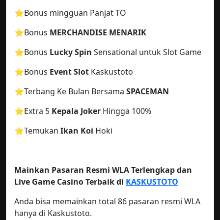
⭐️Bonus mingguan Panjat TO
⭐️
Bonus
MERCHANDISE MENARIK
⭐️Bonus
Lucky Spin
Sensational untuk Slot Game
⭐️Bonus
Event Slot
Kaskustoto
⭐️Terbang Ke Bulan Bersama
SPACEMAN
⭐️Extra 5
Kepala Joker
Hingga 100%
⭐️Temukan
Ikan Koi
Hoki
Mainkan Pasaran Resmi WLA Terlengkap dan
Live Game Casino Terbaik di
KASKUSTOTO
Anda bisa memainkan total 86 pasaran resmi WLA
hanya di Kaskustoto.