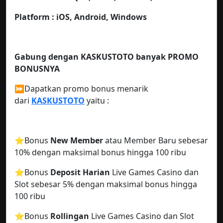
Platform :
iOS, Android, Windows
Gabung dengan KASKUSTOTO
banyak PROMO
BONUSNYA
⏩Dapatkan promo bonus menarik
dari
KASKUSTOTO
yaitu :
⭐️Bonus
New Member
atau Member Baru sebesar
10% dengan maksimal bonus hingga 100 ribu
⭐️Bonus
Deposit Harian
Live Games Casino dan
Slot sebesar 5% dengan maksimal bonus hingga
100 ribu
⭐️Bonus
Rollingan
Live Games Casino dan Slot