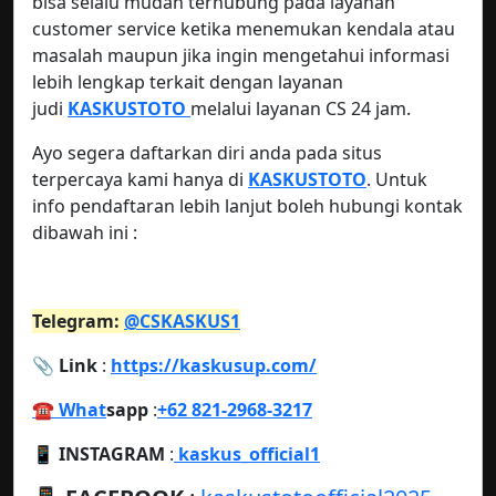
bisa selalu mudah terhubung pada layanan
customer service ketika menemukan kendala atau
masalah maupun jika ingin mengetahui informasi
lebih lengkap terkait dengan layanan
judi
KASKUSTOTO
melalui layanan CS 24 jam.
Ayo segera daftarkan diri anda pada situs
terpercaya kami hanya di
KASKUSTOTO
. Untuk
info pendaftaran lebih lanjut boleh hubungi kontak
dibawah ini :
Telegram:
@CSKASKUS1
📎 Link
:
https://kaskusup.com/
☎️ What
sapp
:
+62 821-2968-3217
📱 INSTAGRAM
:
kaskus_official1