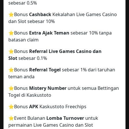
sebesar 0.5%
⭐️Bonus
Cashback
Kekalahan Live Games Casino
dan Slot sebesar 10%
⭐️Bonus
Extra Ajak Teman
sebesar 10% tanpa
batasan claim
⭐️Bonus
Referral Live Games Casino dan
Slot
sebesar 0.1%
⭐️Bonus
Referral Togel
sebesar 1% dari taruhan
teman anda
⭐️Bonus
Mistery Number
untuk semua Bettingan
Togel di Kaskustoto
⭐️Bonus
APK
Kaskustoto Freechips
⭐️Event Bulanan
Lomba Turnover
untuk
permainan Live Games Casino dan Slot