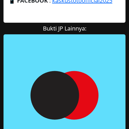
📱
FACEBOOK
:
kaskustotoofficial2025
Bukti JP Lainnya: