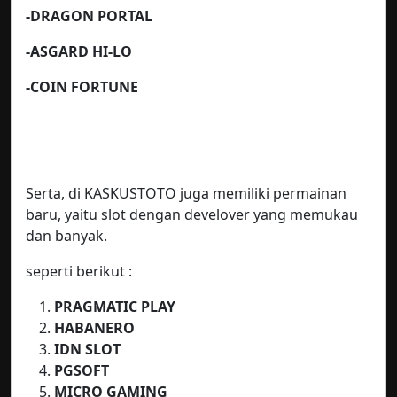
-DRAGON PORTAL
-ASGARD HI-LO
-COIN FORTUNE
Serta, di KASKUSTOTO juga memiliki permainan
baru, yaitu slot dengan develover yang memukau
dan banyak.
seperti berikut :
PRAGMATIC PLAY
HABANERO
IDN SLOT
PGSOFT
MICRO GAMING