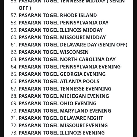
PASARAN TOGEL TENNESSE MIDDAY ( SENIN
OFF )
PASARAN TOGEL RHODE ISLAND
PASARAN TOGEL PENNSYLVANIA DAY
PASARAN TOGEL ILLINOIS MIDDAY
PASARAN TOGEL MISSOURI MIDDAY
PASARAN TOGEL DELAWARE DAY (SENIN OFF)
PASARAN TOGEL WISCONSIN
PASARAN TOGEL NORTH CAROLINA DAY
PASARAN TOGEL PENNSYLVANIA EVENING
PASARAN TOGEL GEORGIA EVENING
PASARAN TOGEL ATLANTA POOLS
PASARAN TOGEL TENNESSE EVENNING
PASARAN TOGEL MICHIGAN EVENING
PASARAN TOGEL OHIO EVENING
PASARAN TOGEL MARYLAND EVENING
PASARAN TOGEL DELAWARE NIGHT
PASARAN TOGEL MISSOURI EVENING
PASARAN TOGEL ILLINOIS EVENING