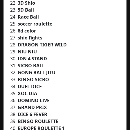
3D Shio
5D Ball
Race Ball
soccer roulette
6d color
shio fights
DRAGON TIGER WILD
NIU NIU
IDN 4 STAND
SICBO BALL
GONG BALL JITU
BINGO SICBO
DUEL DICE
XOC DIA
DOMINO LIVE
GRAND PRIX
DICE 6 FEVER
BINGO ROULETTE
EUROPE ROULETTE 1