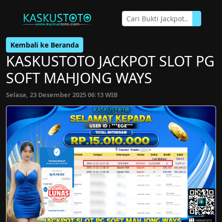
Kembali ke Beranda
KASKUSTOTO JACKPOT SLOT PG
SOFT MAHJONG WAYS
Selasa, 23 Desember 2025 06:13 WIB