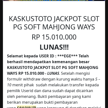
KASKUSTOTO JACKPOT SLOT
PG SOFT MAHJONG WAYS
RP 15.010.000
LUNAS!!!
Selamat kepada USER ID : ***EGE*** Telah
berhasil mendapatkan kemenangan besar
KASKUSTOTO JACKPOT SLOT PG SOFT MAHJONG
WAYS RP 15.010.000 -
LUNAS
. Setelah mengisi
formulir withdraw dengan kurung waktu hanya
5 –
10
menit pihak
sudah melakukan transfer kepada
pemilik Userid dan dana sudah dapat dicairkan
oleh pemenang. Bukti pembayaran yang kami
berikan merupakan bukti pembayaran
yang
SAH/VALID
yang langsung di dapatkan melalui