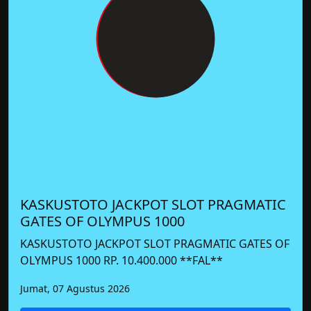
KASKUSTOTO JACKPOT SLOT PRAGMATIC
GATES OF OLYMPUS 1000
KASKUSTOTO JACKPOT SLOT PRAGMATIC GATES OF
OLYMPUS 1000 RP. 10.400.000 **FAL**
Jumat, 07 Agustus 2026