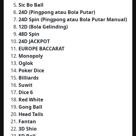
Sic Bo Ball
24D (Pingpong atau Bola Putar)
24D Spin (Pingpong atau Bola Putar Manual)
12D (Bola Gelinding)
48D Spin
24D JACKPOT
EUROPE BACCARAT
Monopoly
Oglok
Poker Dice
Billiards
Suwit
Dice 6
Red White
Gong Ball
Head Tails
Fantan
3D Shio
5D Ball