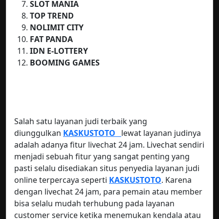
SLOT MANIA
TOP TREND
NOLIMIT CITY
FAT PANDA
IDN E-LOTTERY
BOOMING GAMES
Salah satu layanan judi terbaik yang
diunggulkan
KASKUSTOTO
lewat layanan judinya
adalah adanya fitur livechat 24 jam. Livechat sendiri
menjadi sebuah fitur yang sangat penting yang
pasti selalu disediakan situs penyedia layanan judi
online terpercaya seperti
KASKUSTOTO
. Karena
dengan livechat 24 jam, para pemain atau member
bisa selalu mudah terhubung pada layanan
customer service ketika menemukan kendala atau