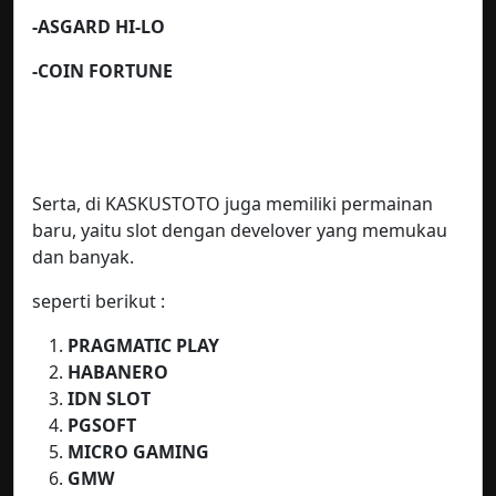
-ASGARD HI-LO
-COIN FORTUNE
Serta, di KASKUSTOTO juga memiliki permainan
baru, yaitu slot dengan develover yang memukau
dan banyak.
seperti berikut :
PRAGMATIC PLAY
HABANERO
IDN SLOT
PGSOFT
MICRO GAMING
GMW