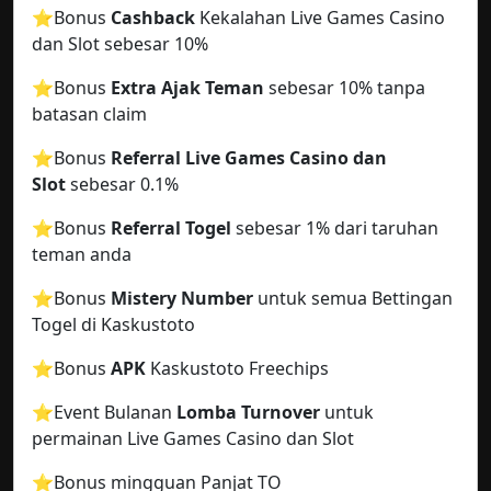
⭐️Bonus
Cashback
Kekalahan Live Games Casino
dan Slot sebesar 10%
⭐️Bonus
Extra Ajak Teman
sebesar 10% tanpa
batasan claim
⭐️Bonus
Referral Live Games Casino dan
Slot
sebesar 0.1%
⭐️Bonus
Referral Togel
sebesar 1% dari taruhan
teman anda
⭐️Bonus
Mistery Number
untuk semua Bettingan
Togel di Kaskustoto
⭐️Bonus
APK
Kaskustoto Freechips
⭐️Event Bulanan
Lomba Turnover
untuk
permainan Live Games Casino dan Slot
⭐️Bonus mingguan Panjat TO