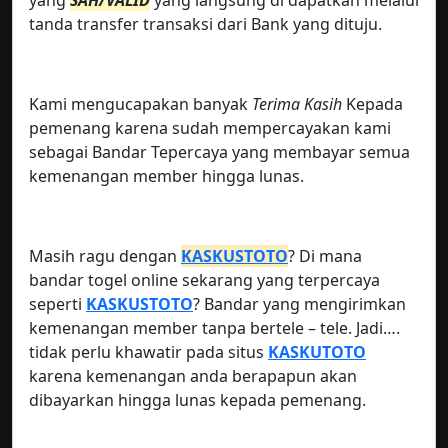
tanda transfer transaksi dari Bank yang dituju.
Kami mengucapakan banyak
Terima Kasih
Kepada
pemenang karena sudah mempercayakan kami
sebagai Bandar Tepercaya yang membayar semua
kemenangan member hingga lunas.
Masih ragu dengan
KASKUSTOTO
? Di mana
bandar togel online sekarang yang terpercaya
seperti
KASKUSTOTO
? Bandar yang mengirimkan
kemenangan member tanpa bertele – tele. Jadi….
tidak perlu khawatir pada situs
KASKUTOTO
karena kemenangan anda berapapun akan
dibayarkan hingga lunas kepada pemenang.