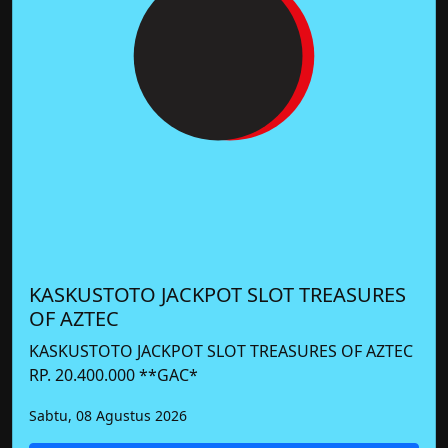
KASKUSTOTO JACKPOT SLOT TREASURES
OF AZTEC
KASKUSTOTO JACKPOT SLOT TREASURES OF AZTEC
RP. 20.400.000 **GAC*
Sabtu, 08 Agustus 2026