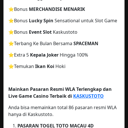
⭐️
Bonus
MERCHANDISE MENARIK
⭐️Bonus
Lucky Spin
Sensational untuk Slot Game
⭐️Bonus
Event Slot
Kaskustoto
⭐️Terbang Ke Bulan Bersama
SPACEMAN
⭐️Extra 5
Kepala Joker
Hingga 100%
⭐️Temukan
Ikan Koi
Hoki
Mainkan Pasaran Resmi WLA Terlengkap dan
Live Game Casino Terbaik di
KASKUSTOTO
Anda bisa memainkan total 86 pasaran resmi WLA
hanya di Kaskustoto.
PASARAN TOGEL TOTO MACAU
4D