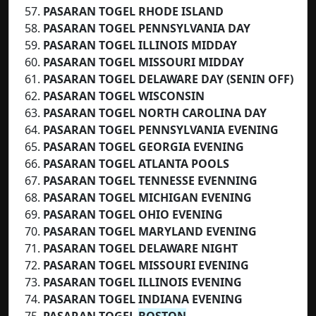
PASARAN TOGEL RHODE ISLAND
PASARAN TOGEL PENNSYLVANIA DAY
PASARAN TOGEL ILLINOIS MIDDAY
PASARAN TOGEL MISSOURI MIDDAY
PASARAN TOGEL DELAWARE DAY (SENIN OFF)
PASARAN TOGEL WISCONSIN
PASARAN TOGEL NORTH CAROLINA DAY
PASARAN TOGEL PENNSYLVANIA EVENING
PASARAN TOGEL GEORGIA EVENING
PASARAN TOGEL ATLANTA POOLS
PASARAN TOGEL TENNESSE EVENNING
PASARAN TOGEL MICHIGAN EVENING
PASARAN TOGEL OHIO EVENING
PASARAN TOGEL MARYLAND EVENING
PASARAN TOGEL DELAWARE NIGHT
PASARAN TOGEL MISSOURI EVENING
PASARAN TOGEL ILLINOIS EVENING
PASARAN TOGEL INDIANA EVENING
PASARAN TOGEL
BOSTON