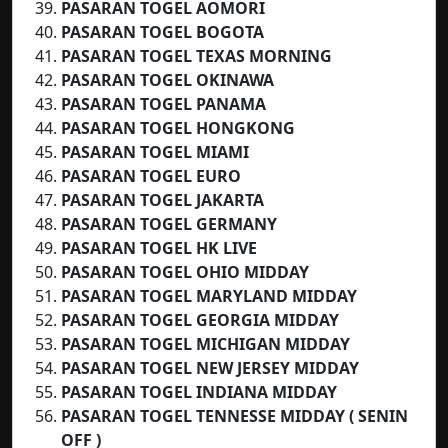
PASARAN TOGEL AOMORI
PASARAN TOGEL BOGOTA
PASARAN TOGEL TEXAS MORNING
PASARAN TOGEL OKINAWA
PASARAN TOGEL PANAMA
PASARAN TOGEL HONGKONG
PASARAN TOGEL MIAMI
PASARAN TOGEL EURO
PASARAN TOGEL
JAKARTA
PASARAN TOGEL GERMANY
PASARAN TOGEL HK LIVE
PASARAN TOGEL OHIO MIDDAY
PASARAN TOGEL MARYLAND MIDDAY
PASARAN TOGEL GEORGIA MIDDAY
PASARAN TOGEL MICHIGAN MIDDAY
PASARAN TOGEL NEW JERSEY MIDDAY
PASARAN TOGEL INDIANA MIDDAY
PASARAN TOGEL TENNESSE MIDDAY ( SENIN
OFF )