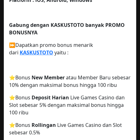
Gabung dengan KASKUSTOTO
banyak PROMO
BONUSNYA
⏩Dapatkan promo bonus menarik
dari
KASKUSTOTO
yaitu :
⭐️Bonus
New Member
atau Member Baru sebesar
10% dengan maksimal bonus hingga 100 ribu
⭐️Bonus
Deposit Harian
Live Games Casino dan
Slot sebesar 5% dengan maksimal bonus hingga
100 ribu
⭐️Bonus
Rollingan
Live Games Casino dan Slot
sebesar 0.5%