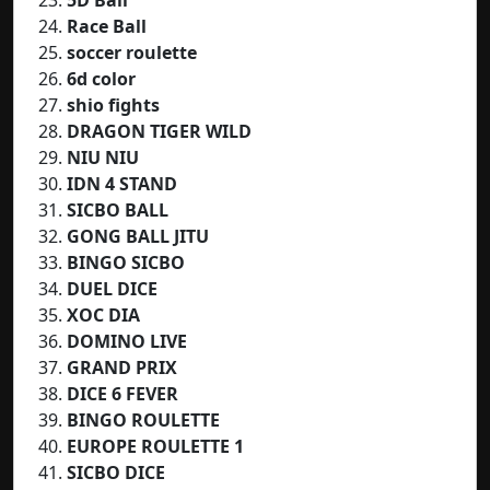
Race Ball
soccer roulette
6d color
shio fights
DRAGON TIGER WILD
NIU NIU
IDN 4 STAND
SICBO BALL
GONG BALL JITU
BINGO SICBO
DUEL DICE
XOC DIA
DOMINO LIVE
GRAND PRIX
DICE 6 FEVER
BINGO ROULETTE
EUROPE ROULETTE 1
SICBO DICE