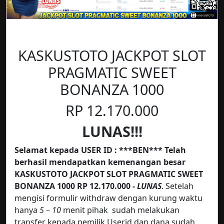
KASKUSTOTO JACKPOT SLOT
PRAGMATIC SWEET
BONANZA 1000
RP 12.170.000
LUNAS!!!
Selamat kepada USER ID : ***BEN*** Telah
berhasil mendapatkan kemenangan besar
KASKUSTOTO JACKPOT SLOT PRAGMATIC SWEET
BONANZA 1000 RP 12.170.000 -
LUNAS
. Setelah
mengisi formulir withdraw dengan kurung waktu
hanya
5 – 10
menit pihak
sudah melakukan
transfer kepada pemilik Userid dan dana sudah