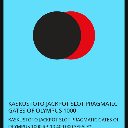
KASKUSTOTO JACKPOT SLOT PRAGMATIC
GATES OF OLYMPUS 1000
KASKUSTOTO JACKPOT SLOT PRAGMATIC GATES OF
OLYMPUS 1000 RP. 10.400.000 **FAL**