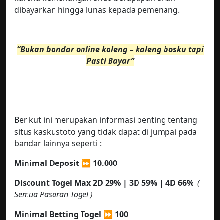
dibayarkan hingga lunas kepada pemenang.
“Bukan bandar online kaleng – kaleng bosku tapi
Pasti Bayar”
Berikut ini merupakan informasi penting tentang
situs kaskustoto yang tidak dapat di jumpai pada
bandar lainnya seperti :
Minimal Deposit ⏩ 10.000
Discount Togel Max 2D 29% | 3D 59% | 4D 66%
(
Semua Pasaran Togel )
Minimal Betting Togel
⏩ 100