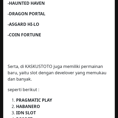
-HAUNTED HAVEN
-DRAGON PORTAL
-ASGARD HI-LO
-COIN FORTUNE
Serta, di KASKUSTOTO juga memiliki permainan
baru, yaitu slot dengan develover yang memukau
dan banyak.
seperti berikut :
PRAGMATIC PLAY
HABANERO
IDN SLOT