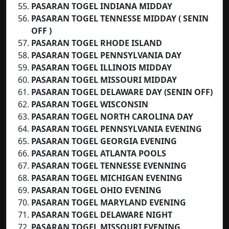
PASARAN TOGEL INDIANA MIDDAY
PASARAN TOGEL TENNESSE MIDDAY ( SENIN
OFF )
PASARAN TOGEL RHODE ISLAND
PASARAN TOGEL PENNSYLVANIA DAY
PASARAN TOGEL ILLINOIS MIDDAY
PASARAN TOGEL MISSOURI MIDDAY
PASARAN TOGEL DELAWARE DAY (SENIN OFF)
PASARAN TOGEL WISCONSIN
PASARAN TOGEL NORTH CAROLINA DAY
PASARAN TOGEL PENNSYLVANIA EVENING
PASARAN TOGEL GEORGIA EVENING
PASARAN TOGEL ATLANTA POOLS
PASARAN TOGEL TENNESSE EVENNING
PASARAN TOGEL MICHIGAN EVENING
PASARAN TOGEL OHIO EVENING
PASARAN TOGEL MARYLAND EVENING
PASARAN TOGEL DELAWARE NIGHT
PASARAN TOGEL MISSOURI EVENING