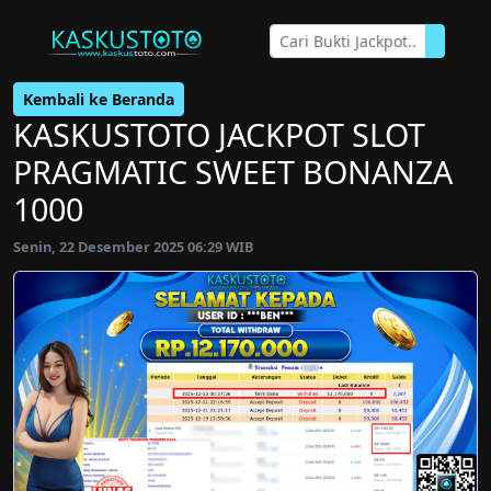
Kembali ke Beranda
KASKUSTOTO JACKPOT SLOT
PRAGMATIC SWEET BONANZA
1000
Senin, 22 Desember 2025 06:29 WIB