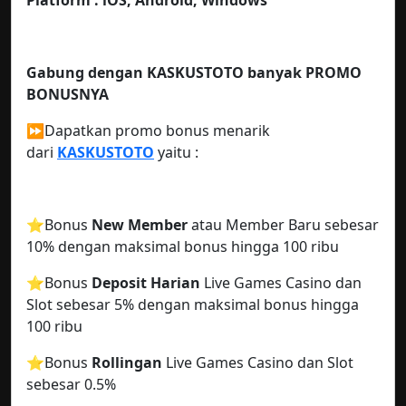
Gabung dengan KASKUSTOTO
banyak PROMO
BONUSNYA
⏩Dapatkan promo bonus menarik
dari
KASKUSTOTO
yaitu :
⭐️Bonus
New Member
atau Member Baru sebesar
10% dengan maksimal bonus hingga 100 ribu
⭐️Bonus
Deposit Harian
Live Games Casino dan
Slot sebesar 5% dengan maksimal bonus hingga
100 ribu
⭐️Bonus
Rollingan
Live Games Casino dan Slot
sebesar 0.5%