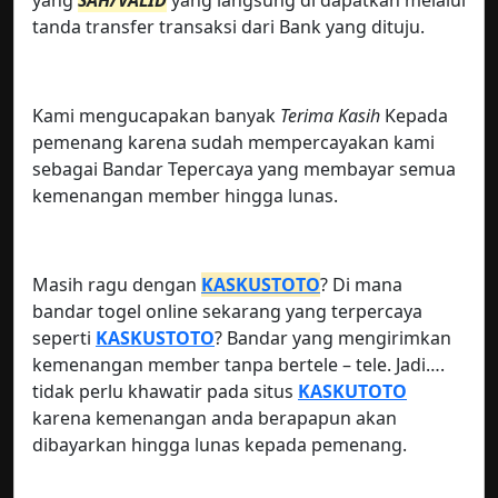
tanda transfer transaksi dari Bank yang dituju.
Kami mengucapakan banyak
Terima Kasih
Kepada
pemenang karena sudah mempercayakan kami
sebagai Bandar Tepercaya yang membayar semua
kemenangan member hingga lunas.
Masih ragu dengan
KASKUSTOTO
? Di mana
bandar togel online sekarang yang terpercaya
seperti
KASKUSTOTO
? Bandar yang mengirimkan
kemenangan member tanpa bertele – tele. Jadi….
tidak perlu khawatir pada situs
KASKUTOTO
karena kemenangan anda berapapun akan
dibayarkan hingga lunas kepada pemenang.