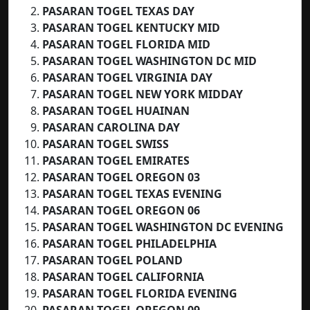
PASARAN TOGEL TEXAS DAY
PASARAN TOGEL KENTUCKY MID
PASARAN TOGEL
FLORIDA MID
PASARAN TOGEL WASHINGTON DC MID
PASARAN TOGEL VIRGINIA DAY
PASARAN TOGEL NEW YORK MIDDAY
PASARAN TOGEL HUAINAN
PASARAN CAROLINA DAY
PASARAN TOGEL SWISS
PASARAN TOGEL EMIRATES
PASARAN TOGEL OREGON 03
PASARAN TOGEL TEXAS EVENING
PASARAN TOGEL OREGON 06
PASARAN TOGEL WASHINGTON DC EVENING
PASARAN TOGEL PHILADELPHIA
PASARAN TOGEL POLAND
PASARAN TOGEL CALIFORNIA
PASARAN TOGEL FLORIDA EVENING
PASARAN TOGEL OREGON 09