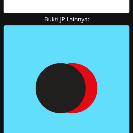
Bukti JP Lainnya: