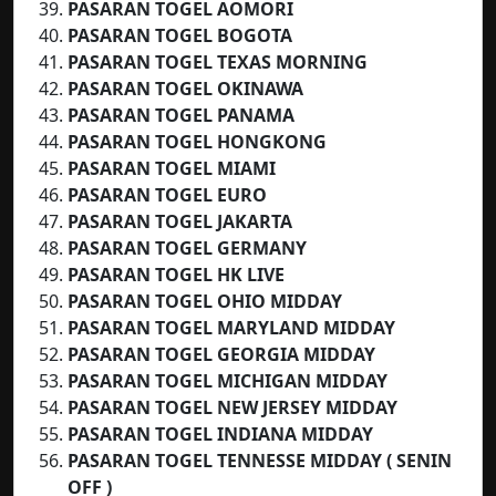
PASARAN TOGEL AOMORI
PASARAN TOGEL BOGOTA
PASARAN TOGEL TEXAS MORNING
PASARAN TOGEL OKINAWA
PASARAN TOGEL PANAMA
PASARAN TOGEL HONGKONG
PASARAN TOGEL MIAMI
PASARAN TOGEL EURO
PASARAN TOGEL
JAKARTA
PASARAN TOGEL GERMANY
PASARAN TOGEL HK LIVE
PASARAN TOGEL OHIO MIDDAY
PASARAN TOGEL MARYLAND MIDDAY
PASARAN TOGEL GEORGIA MIDDAY
PASARAN TOGEL MICHIGAN MIDDAY
PASARAN TOGEL NEW JERSEY MIDDAY
PASARAN TOGEL INDIANA MIDDAY
PASARAN TOGEL TENNESSE MIDDAY ( SENIN
OFF )