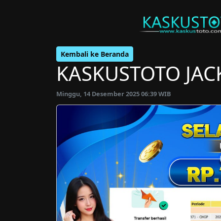
Kembali ke Beranda
KASKUSTOTO JAC
Minggu, 14 Desember 2025 06:39 WIB