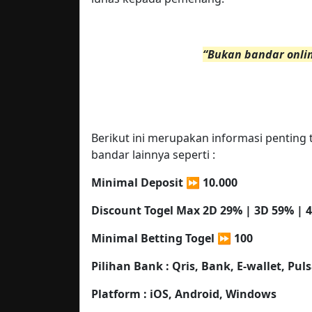
“Bukan bandar onlin
Berikut ini merupakan informasi penting 
bandar lainnya seperti :
Minimal Deposit ⏩ 10.000
Discount Togel Max 2D 29% | 3D 59% |
Minimal Betting Togel
⏩ 100
Pilihan Bank : Qris,
Bank, E-wallet, Pul
Platform :
iOS, Android, Windows