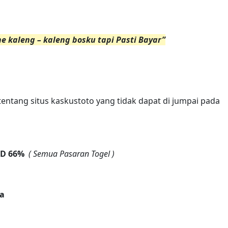
e kaleng – kaleng bosku tapi Pasti Bayar”
tentang situs kaskustoto yang tidak dapat di jumpai pada
 4D 66%
( Semua Pasaran Togel )
sa