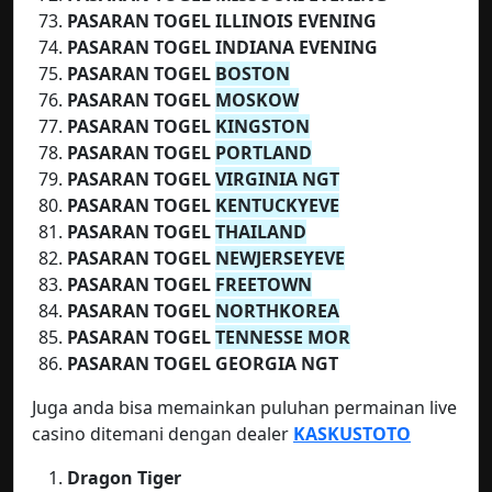
PASARAN TOGEL ILLINOIS EVENING
PASARAN TOGEL INDIANA EVENING
PASARAN TOGEL
BOSTON
PASARAN TOGEL
MOSKOW
PASARAN TOGEL
KINGSTON
PASARAN TOGEL
PORTLAND
PASARAN TOGEL
VIRGINIA NGT
PASARAN TOGEL
KENTUCKYEVE
PASARAN TOGEL
THAILAND
PASARAN TOGEL
NEWJERSEYEVE
PASARAN TOGEL
FREETOWN
PASARAN TOGEL
NORTHKOREA
PASARAN TOGEL
TENNESSE MOR
PASARAN TOGEL GEORGIA NGT
Juga anda bisa memainkan puluhan permainan live
casino ditemani dengan dealer
KASKUSTOTO
Dragon Tiger