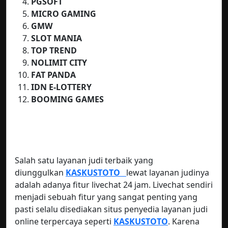
PGSOFT
MICRO GAMING
GMW
SLOT MANIA
TOP TREND
NOLIMIT CITY
FAT PANDA
IDN E-LOTTERY
BOOMING GAMES
Salah satu layanan judi terbaik yang
diunggulkan
KASKUSTOTO
lewat layanan judinya
adalah adanya fitur livechat 24 jam. Livechat sendiri
menjadi sebuah fitur yang sangat penting yang
pasti selalu disediakan situs penyedia layanan judi
online terpercaya seperti
KASKUSTOTO
. Karena