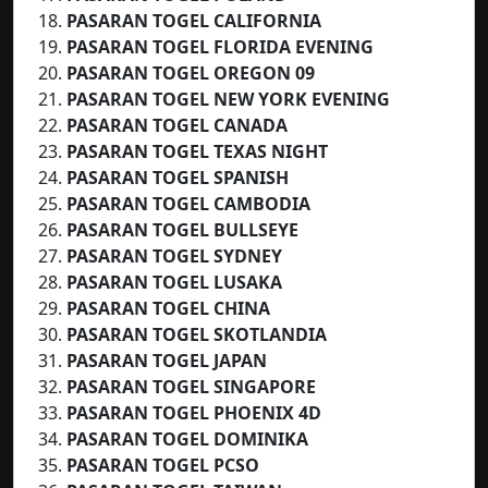
PASARAN TOGEL CALIFORNIA
PASARAN TOGEL FLORIDA EVENING
PASARAN TOGEL OREGON 09
PASARAN TOGEL NEW YORK EVENING
PASARAN TOGEL CANADA
PASARAN TOGEL
TEXAS NIGHT
PASARAN TOGEL
SPANISH
PASARAN TOGEL CAMBODIA
PASARAN TOGEL BULLSEYE
PASARAN TOGEL SYDNEY
PASARAN TOGEL LUSAKA
PASARAN TOGEL CHINA
PASARAN TOGEL SKOTLANDIA
PASARAN TOGEL JAPAN
PASARAN TOGEL SINGAPORE
PASARAN TOGEL PHOENIX 4D
PASARAN TOGEL DOMINIKA
PASARAN TOGEL PCSO