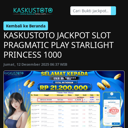
Kembali ke Beranda
KASKUSTOTO JACKPOT SLOT
PRAGMATIC PLAY STARLIGHT
PRINCESS 1000
Jumat, 12 Desember 2025 06:37 WIB