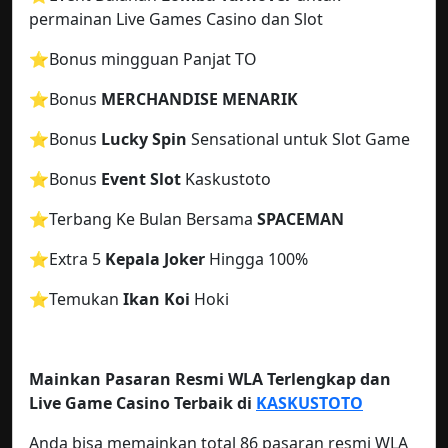
permainan Live Games Casino dan Slot
⭐️Bonus mingguan Panjat TO
⭐️
Bonus
MERCHANDISE MENARIK
⭐️Bonus
Lucky Spin
Sensational untuk Slot Game
⭐️Bonus
Event Slot
Kaskustoto
⭐️Terbang Ke Bulan Bersama
SPACEMAN
⭐️Extra 5
Kepala Joker
Hingga 100%
⭐️Temukan
Ikan Koi
Hoki
Mainkan Pasaran Resmi WLA Terlengkap dan
Live Game Casino Terbaik di
KASKUSTOTO
Anda bisa memainkan total 86 pasaran resmi WLA