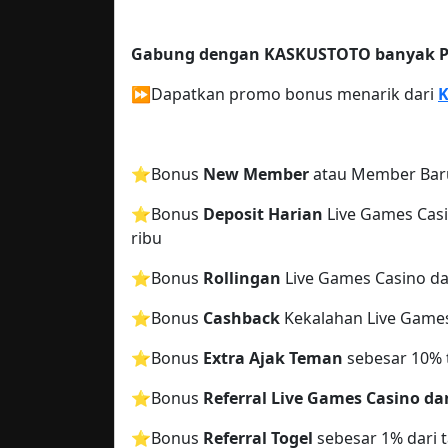
Gabung dengan KASKUSTOTO
banyak
⏩Dapatkan promo bonus menarik dari
⭐️Bonus
New Member
atau Member Baru
⭐️Bonus
Deposit Harian
Live Games Casi
ribu
⭐️Bonus
Rollingan
Live Games Casino da
⭐️Bonus
Cashback
Kekalahan Live Games
⭐️Bonus
Extra Ajak Teman
sebesar 10% 
⭐️Bonus
Referral Live Games Casino da
⭐️Bonus
Referral Togel
sebesar 1% dari 