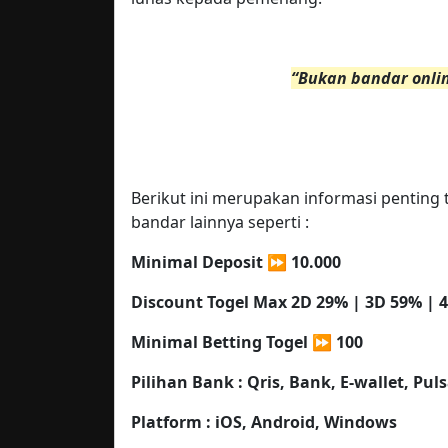
“Bukan bandar onlin
Berikut ini merupakan informasi penting 
bandar lainnya seperti :
Minimal Deposit ⏩ 10.000
Discount Togel Max 2D 29% | 3D 59% |
Minimal Betting Togel
⏩ 100
Pilihan Bank : Qris,
Bank, E-wallet, Pul
Platform :
iOS, Android, Windows