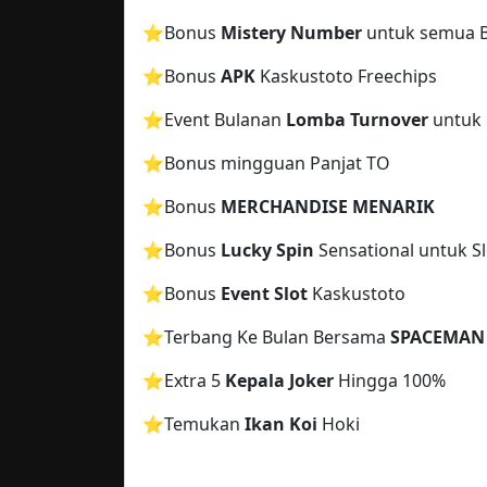
⭐️Bonus
Mistery Number
untuk semua Be
⭐️Bonus
APK
Kaskustoto Freechips
⭐️Event Bulanan
Lomba Turnover
untuk 
⭐️Bonus mingguan Panjat TO
⭐️
Bonus
MERCHANDISE MENARIK
⭐️Bonus
Lucky Spin
Sensational untuk S
⭐️Bonus
Event Slot
Kaskustoto
⭐️Terbang Ke Bulan Bersama
SPACEMAN
⭐️Extra 5
Kepala Joker
Hingga 100%
⭐️Temukan
Ikan Koi
Hoki