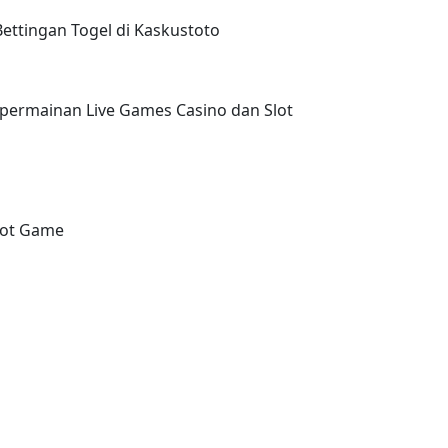
ttingan Togel di Kaskustoto
permainan Live Games Casino dan Slot
lot Game