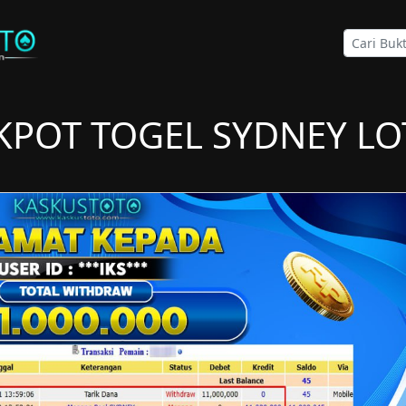
KPOT TOGEL SYDNEY L