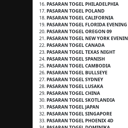
PASARAN TOGEL PHILADELPHIA
PASARAN TOGEL POLAND
PASARAN TOGEL CALIFORNIA
PASARAN TOGEL FLORIDA EVENING
PASARAN TOGEL OREGON 09
PASARAN TOGEL NEW YORK EVENI
PASARAN TOGEL CANADA
PASARAN TOGEL
TEXAS NIGHT
PASARAN TOGEL
SPANISH
PASARAN TOGEL CAMBODIA
PASARAN TOGEL BULLSEYE
PASARAN TOGEL SYDNEY
PASARAN TOGEL LUSAKA
PASARAN TOGEL CHINA
PASARAN TOGEL SKOTLANDIA
PASARAN TOGEL JAPAN
PASARAN TOGEL SINGAPORE
PASARAN TOGEL PHOENIX 4D
PASARAN TOGEL DOMINIKA