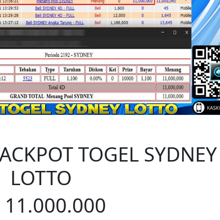
JACKPOT TOGEL SYDNEY
LOTTO
 11.000.000