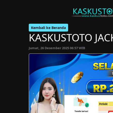
Kembali ke Beranda
KASKUSTOTO JACK
Jumat, 26 Desember 2025 06:57 WIB