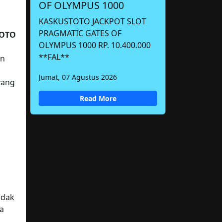
OF OLYMPUS 1000
KASKUSTOTO JACKPOT SLOT
PRAGMATIC GATES OF
TOTO
OLYMPUS 1000 RP. 10.400.000
**FAL**
an
Jumat, 07 Agustus 2026
yang
Read More
idak
a