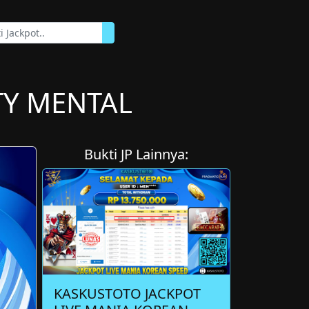
TY MENTAL
Bukti JP Lainnya:
KASKUSTOTO JACKPOT