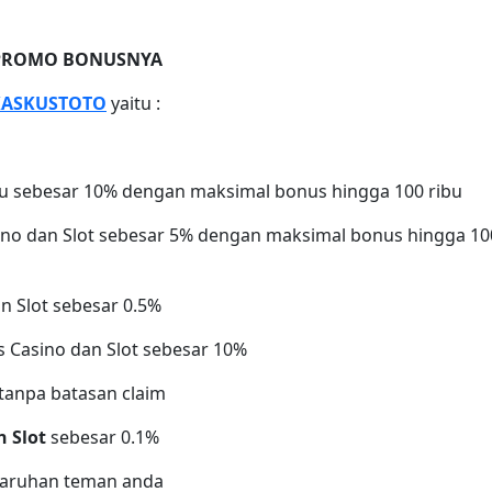
 PROMO BONUSNYA
KASKUSTOTO
yaitu :
 sebesar 10% dengan maksimal bonus hingga 100 ribu
no dan Slot sebesar 5% dengan maksimal bonus hingga 10
n Slot sebesar 0.5%
 Casino dan Slot sebesar 10%
tanpa batasan claim
n Slot
sebesar 0.1%
taruhan teman anda