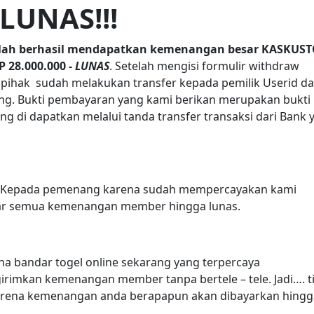
LUNAS!!!
Telah berhasil mendapatkan kemenangan besar KASKUS
 28.000.000 -
LUNAS
. Setelah mengisi formulir withdraw
 pihak
sudah melakukan transfer kepada pemilik Userid d
ng. Bukti pembayaran yang kami berikan merupakan bukti
g di dapatkan melalui tanda transfer transaksi dari Bank 
Kepada pemenang karena sudah mempercayakan kami
ar semua kemenangan member hingga lunas.
na bandar togel online sekarang yang terpercaya
irimkan kemenangan member tanpa bertele – tele. Jadi…. t
rena kemenangan anda berapapun akan dibayarkan hingg