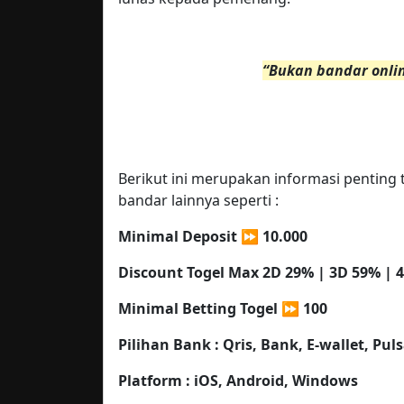
“Bukan bandar onlin
Berikut ini merupakan informasi penting 
bandar lainnya seperti :
Minimal Deposit ⏩ 10.000
Discount Togel Max 2D 29% | 3D 59% |
Minimal Betting Togel
⏩ 100
Pilihan Bank : Qris,
Bank, E-wallet, Pul
Platform :
iOS, Android, Windows