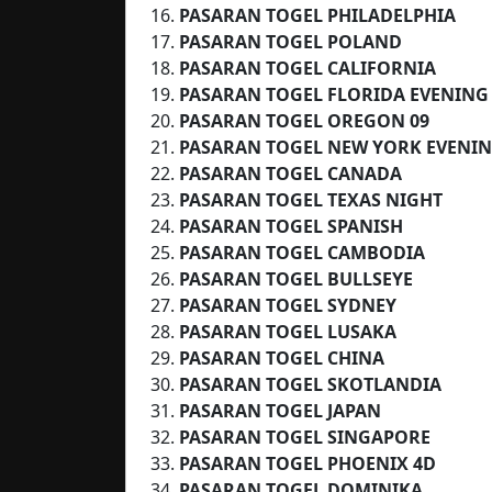
PASARAN TOGEL PHILADELPHIA
PASARAN TOGEL POLAND
PASARAN TOGEL CALIFORNIA
PASARAN TOGEL FLORIDA EVENING
PASARAN TOGEL OREGON 09
PASARAN TOGEL NEW YORK EVENI
PASARAN TOGEL CANADA
PASARAN TOGEL
TEXAS NIGHT
PASARAN TOGEL
SPANISH
PASARAN TOGEL CAMBODIA
PASARAN TOGEL BULLSEYE
PASARAN TOGEL SYDNEY
PASARAN TOGEL LUSAKA
PASARAN TOGEL CHINA
PASARAN TOGEL SKOTLANDIA
PASARAN TOGEL JAPAN
PASARAN TOGEL SINGAPORE
PASARAN TOGEL PHOENIX 4D
PASARAN TOGEL DOMINIKA