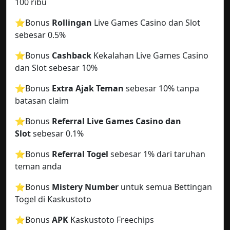
100 ribu
⭐️Bonus
Rollingan
Live Games Casino dan Slot
sebesar 0.5%
⭐️Bonus
Cashback
Kekalahan Live Games Casino
dan Slot sebesar 10%
⭐️Bonus
Extra Ajak Teman
sebesar 10% tanpa
batasan claim
⭐️Bonus
Referral Live Games Casino dan
Slot
sebesar 0.1%
⭐️Bonus
Referral Togel
sebesar 1% dari taruhan
teman anda
⭐️Bonus
Mistery Number
untuk semua Bettingan
Togel di Kaskustoto
⭐️Bonus
APK
Kaskustoto Freechips