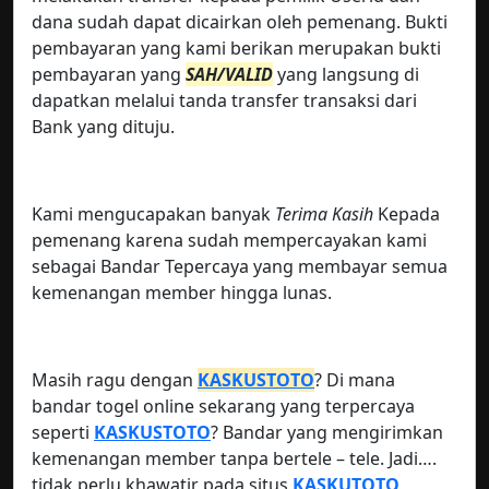
dana sudah dapat dicairkan oleh pemenang. Bukti
pembayaran yang kami berikan merupakan bukti
pembayaran yang
SAH/VALID
yang langsung di
dapatkan melalui tanda transfer transaksi dari
Bank yang dituju.
Kami mengucapakan banyak
Terima Kasih
Kepada
pemenang karena sudah mempercayakan kami
sebagai Bandar Tepercaya yang membayar semua
kemenangan member hingga lunas.
Masih ragu dengan
KASKUSTOTO
? Di mana
bandar togel online sekarang yang terpercaya
seperti
KASKUSTOTO
? Bandar yang mengirimkan
kemenangan member tanpa bertele – tele. Jadi….
tidak perlu khawatir pada situs
KASKUTOTO