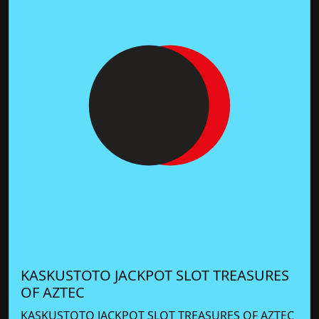
KASKUSTOTO JACKPOT SLOT TREASURES
OF AZTEC
KASKUSTOTO JACKPOT SLOT TREASURES OF AZTEC