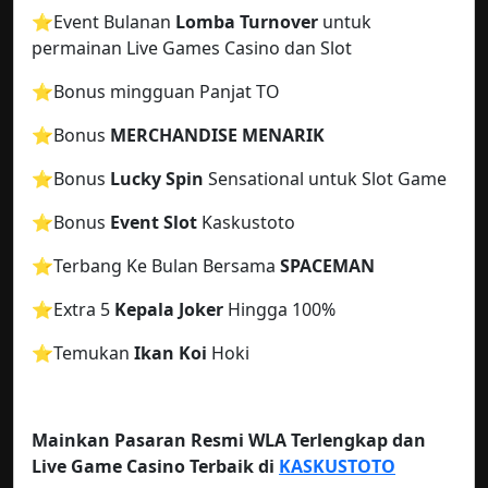
⭐️Event Bulanan
Lomba Turnover
untuk
permainan Live Games Casino dan Slot
⭐️Bonus mingguan Panjat TO
⭐️
Bonus
MERCHANDISE MENARIK
⭐️Bonus
Lucky Spin
Sensational untuk Slot Game
⭐️Bonus
Event Slot
Kaskustoto
⭐️Terbang Ke Bulan Bersama
SPACEMAN
⭐️Extra 5
Kepala Joker
Hingga 100%
⭐️Temukan
Ikan Koi
Hoki
Mainkan Pasaran Resmi WLA Terlengkap dan
Live Game Casino Terbaik di
KASKUSTOTO