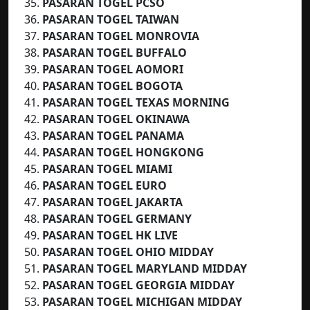
PASARAN TOGEL PCSO
PASARAN TOGEL TAIWAN
PASARAN TOGEL MONROVIA
PASARAN TOGEL BUFFALO
PASARAN TOGEL AOMORI
PASARAN TOGEL BOGOTA
PASARAN TOGEL TEXAS MORNING
PASARAN TOGEL OKINAWA
PASARAN TOGEL PANAMA
PASARAN TOGEL HONGKONG
PASARAN TOGEL MIAMI
PASARAN TOGEL EURO
PASARAN TOGEL
JAKARTA
PASARAN TOGEL GERMANY
PASARAN TOGEL HK LIVE
PASARAN TOGEL OHIO MIDDAY
PASARAN TOGEL MARYLAND MIDDAY
PASARAN TOGEL GEORGIA MIDDAY
PASARAN TOGEL MICHIGAN MIDDAY