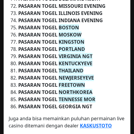
PASARAN TOGEL MISSOURI EVENING
PASARAN TOGEL ILLINOIS EVENING
PASARAN TOGEL INDIANA EVENING
PASARAN TOGEL
BOSTON
PASARAN TOGEL
MOSKOW
PASARAN TOGEL
KINGSTON
PASARAN TOGEL
PORTLAND
PASARAN TOGEL
VIRGINIA NGT
PASARAN TOGEL
KENTUCKYEVE
PASARAN TOGEL
THAILAND
PASARAN TOGEL
NEWJERSEYEVE
PASARAN TOGEL
FREETOWN
PASARAN TOGEL
NORTHKOREA
PASARAN TOGEL
TENNESSE MOR
PASARAN TOGEL GEORGIA NGT
Juga anda bisa memainkan puluhan permainan live
casino ditemani dengan dealer
KASKUSTOTO