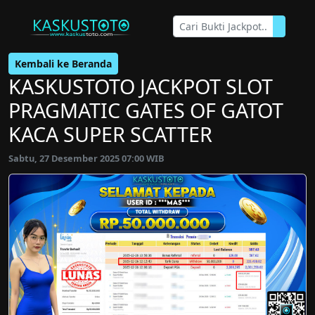
Kembali ke Beranda
KASKUSTOTO JACKPOT SLOT
PRAGMATIC GATES OF GATOT
KACA SUPER SCATTER
Sabtu, 27 Desember 2025 07:00 WIB