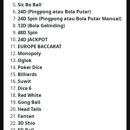
Sic Bo Ball
24D (Pingpong atau Bola Putar)
24D Spin (Pingpong atau Bola Putar Manual)
12D (Bola Gelinding)
48D Spin
24D JACKPOT
EUROPE BACCARAT
Monopoly
Oglok
Poker Dice
Billiards
Suwit
Dice 6
Red White
Gong Ball
Head Tails
Fantan
3D Shio
5D Ball