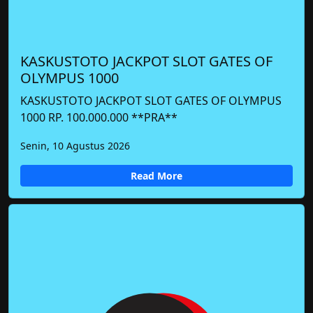
KASKUSTOTO JACKPOT SLOT GATES OF
OLYMPUS 1000
KASKUSTOTO JACKPOT SLOT GATES OF OLYMPUS
1000 RP. 100.000.000 **PRA**
Senin, 10 Agustus 2026
Read More