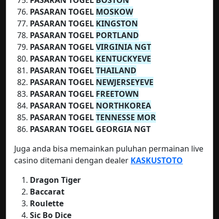
PASARAN TOGEL
MOSKOW
PASARAN TOGEL
KINGSTON
PASARAN TOGEL
PORTLAND
PASARAN TOGEL
VIRGINIA NGT
PASARAN TOGEL
KENTUCKYEVE
PASARAN TOGEL
THAILAND
PASARAN TOGEL
NEWJERSEYEVE
PASARAN TOGEL
FREETOWN
PASARAN TOGEL
NORTHKOREA
PASARAN TOGEL
TENNESSE MOR
PASARAN TOGEL GEORGIA NGT
Juga anda bisa memainkan puluhan permainan live
casino ditemani dengan dealer
KASKUSTOTO
Dragon Tiger
Baccarat
Roulette
Sic Bo Dice