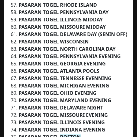
PASARAN TOGEL RHODE ISLAND
PASARAN TOGEL PENNSYLVANIA DAY
PASARAN TOGEL ILLINOIS MIDDAY
PASARAN TOGEL MISSOURI MIDDAY
PASARAN TOGEL DELAWARE DAY (SENIN OFF)
PASARAN TOGEL WISCONSIN
PASARAN TOGEL NORTH CAROLINA DAY
PASARAN TOGEL PENNSYLVANIA EVENING
PASARAN TOGEL GEORGIA EVENING
PASARAN TOGEL ATLANTA POOLS
PASARAN TOGEL TENNESSE EVENNING
PASARAN TOGEL MICHIGAN EVENING
PASARAN TOGEL OHIO EVENING
PASARAN TOGEL MARYLAND EVENING
PASARAN TOGEL DELAWARE NIGHT
PASARAN TOGEL MISSOURI EVENING
PASARAN TOGEL ILLINOIS EVENING
PASARAN TOGEL INDIANA EVENING
PASARAN TOGEL
BOSTON