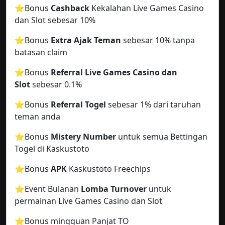
⭐️Bonus
Cashback
Kekalahan Live Games Casino
dan Slot sebesar 10%
⭐️Bonus
Extra Ajak Teman
sebesar 10% tanpa
batasan claim
⭐️Bonus
Referral Live Games Casino dan
Slot
sebesar 0.1%
⭐️Bonus
Referral Togel
sebesar 1% dari taruhan
teman anda
⭐️Bonus
Mistery Number
untuk semua Bettingan
Togel di Kaskustoto
⭐️Bonus
APK
Kaskustoto Freechips
⭐️Event Bulanan
Lomba Turnover
untuk
permainan Live Games Casino dan Slot
⭐️Bonus mingguan Panjat TO