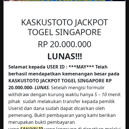
KASKUSTOTO JACKPOT
TOGEL SINGAPORE
RP 20.000.000
LUNAS!!!
Selamat kepada USER ID : ***MAY*** Telah
berhasil mendapatkan kemenangan besar pada
KASKUSTOTO JACKPOT TOGEL SINGAPORE RP
20.000.000-
LUNAS
. Setelah mengisi formulir
withdraw dengan kurung waktu hanya
5 – 10
menit
pihak
sudah melakukan transfer kepada pemilik
Userid dan dana sudah dapat dicairkan oleh
pemenang. Bukti pembayaran yang kami berikan
merupakan bukti pembayaran
yang
SAH/VALID
yang langsung di dapatkan melalui