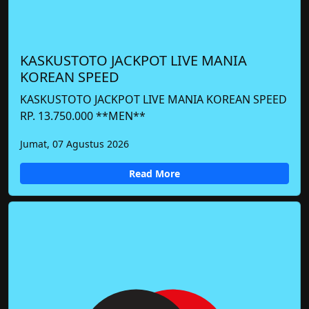
KASKUSTOTO JACKPOT LIVE MANIA
KOREAN SPEED
KASKUSTOTO JACKPOT LIVE MANIA KOREAN SPEED
RP. 13.750.000 **MEN**
Jumat, 07 Agustus 2026
Read More