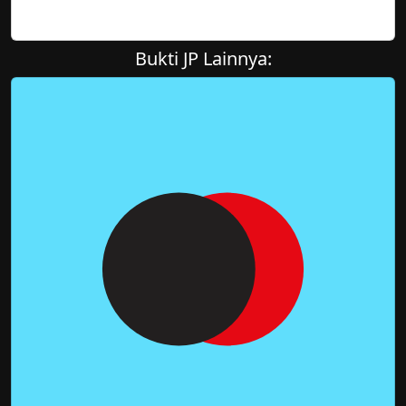
Bukti JP Lainnya: