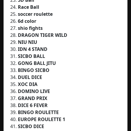
Race Ball
soccer roulette
6d color
shio fights
DRAGON TIGER WILD
NIU NIU
IDN 4 STAND
SICBO BALL
GONG BALL JITU
BINGO SICBO
DUEL DICE
XOC DIA
DOMINO LIVE
GRAND PRIX
DICE 6 FEVER
BINGO ROULETTE
EUROPE ROULETTE 1
SICBO DICE