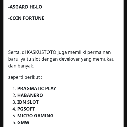
-ASGARD HI-LO
-COIN FORTUNE
Serta, di KASKUSTOTO juga memiliki permainan
baru, yaitu slot dengan develover yang memukau
dan banyak.
seperti berikut :
PRAGMATIC PLAY
HABANERO
IDN SLOT
PGSOFT
MICRO GAMING
GMW