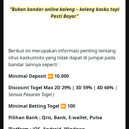
“Bukan bandar online kaleng – kaleng bosku tapi
Pasti Bayar”
Berikut ini merupakan informasi penting tentang
situs kaskustoto yang tidak dapat di jumpai pada
bandar lainnya seperti :
Minimal Deposit ⏩ 10.000
Discount Togel Max 2D 29% | 3D 59% | 4D 66%
(
Semua Pasaran Togel )
Minimal Betting Togel
⏩ 100
Pilihan Bank : Qris,
Bank, E-wallet, Pulsa
Platform :
iOS, Android, Windows