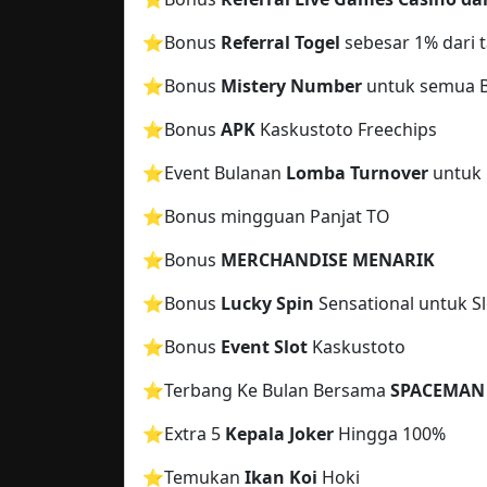
⭐️Bonus
Referral Togel
sebesar 1% dari 
⭐️Bonus
Mistery Number
untuk semua Be
⭐️Bonus
APK
Kaskustoto Freechips
⭐️Event Bulanan
Lomba Turnover
untuk 
⭐️Bonus mingguan Panjat TO
⭐️
Bonus
MERCHANDISE MENARIK
⭐️Bonus
Lucky Spin
Sensational untuk S
⭐️Bonus
Event Slot
Kaskustoto
⭐️Terbang Ke Bulan Bersama
SPACEMAN
⭐️Extra 5
Kepala Joker
Hingga 100%
⭐️Temukan
Ikan Koi
Hoki