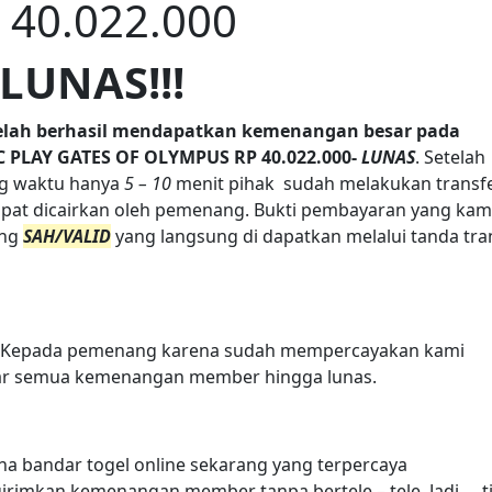
 40.022.000
LUNAS!!!
Telah berhasil mendapatkan kemenangan besar pada
PLAY GATES OF OLYMPUS RP 40.022.000-
LUNAS
. Setelah
ng waktu hanya
5 – 10
menit pihak
sudah melakukan transf
apat dicairkan oleh pemenang. Bukti pembayaran yang kam
ang
SAH/VALID
yang langsung di dapatkan melalui tanda tra
Kepada pemenang karena sudah mempercayakan kami
ar semua kemenangan member hingga lunas.
na bandar togel online sekarang yang terpercaya
irimkan kemenangan member tanpa bertele – tele. Jadi…. t