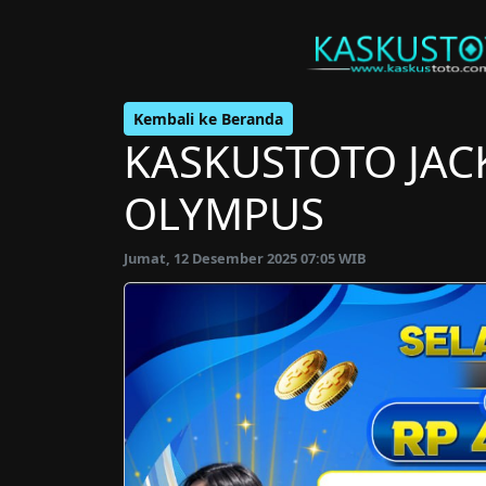
Kembali ke Beranda
KASKUSTOTO JAC
OLYMPUS
Jumat, 12 Desember 2025 07:05 WIB