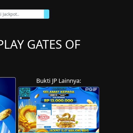
PLAY GATES OF
Bukti JP Lainnya: