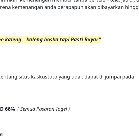
rena kemenangan anda berapapun akan dibayarkan hingg
e kaleng – kaleng bosku tapi Pasti Bayar”
tentang situs kaskustoto yang tidak dapat di jumpai pada
 4D 66%
( Semua Pasaran Togel )
sa