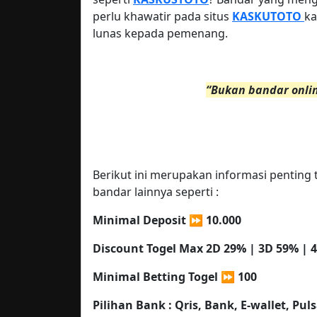
perlu khawatir pada situs
KASKUTOTO
ka
lunas kepada pemenang.
“Bukan bandar onlin
Berikut ini merupakan informasi penting 
bandar lainnya seperti :
Minimal Deposit ⏩ 10.000
Discount Togel Max 2D 29% | 3D 59% |
Minimal Betting Togel
⏩ 100
Pilihan Bank : Qris,
Bank, E-wallet, Pul