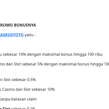
 PROMO BONUSNYA
KASKUSTOTO
yaitu :
 sebesar 10% dengan maksimal bonus hingga 100 ribu
no dan Slot sebesar 5% dengan maksimal bonus hingga 10
n Slot sebesar 0.5%
 Casino dan Slot sebesar 10%
tanpa batasan claim
n Slot
sebesar 0.1%