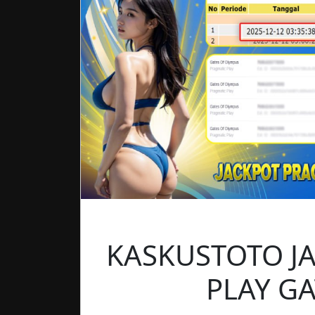
KASKUSTOTO J
PLAY G