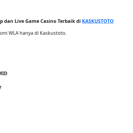
 dan Live Game Casino Terbaik di
KASKUSTOTO
smi WLA hanya di Kaskustoto.
MID
Y