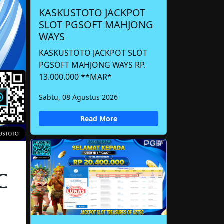
KASKUSTOTO JACKPOT
SLOT PGSOFT MAHJONG
WAYS
KASKUSTOTO JACKPOT SLOT
PGSOFT MAHJONG WAYS RP.
13.000.000 **MAR*
Sabtu, 08 Agustus 2026
Read More
C