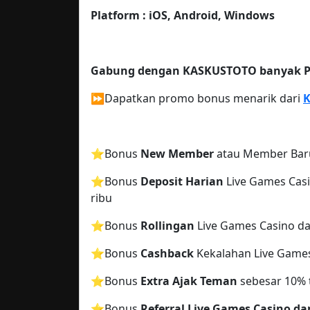
Platform :
iOS, Android, Windows
Gabung dengan KASKUSTOTO
banyak
⏩Dapatkan promo bonus menarik dari
⭐️Bonus
New Member
atau Member Baru
⭐️Bonus
Deposit Harian
Live Games Casi
ribu
⭐️Bonus
Rollingan
Live Games Casino da
⭐️Bonus
Cashback
Kekalahan Live Games
⭐️Bonus
Extra Ajak Teman
sebesar 10% 
⭐️Bonus
Referral Live Games Casino da