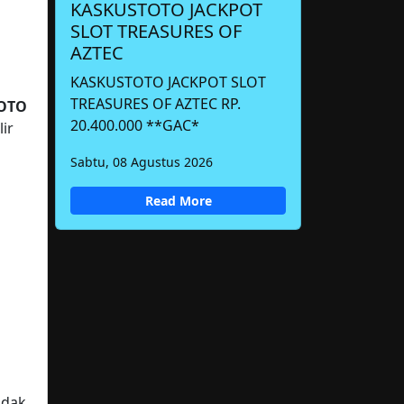
KASKUSTOTO JACKPOT
SLOT TREASURES OF
AZTEC
KASKUSTOTO JACKPOT SLOT
TREASURES OF AZTEC RP.
TOTO
20.400.000 **GAC*
ir
Sabtu, 08 Agustus 2026
Read More
idak