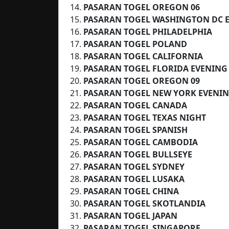
PASARAN TOGEL OREGON 06
PASARAN TOGEL WASHINGTON DC 
PASARAN TOGEL PHILADELPHIA
PASARAN TOGEL POLAND
PASARAN TOGEL CALIFORNIA
PASARAN TOGEL FLORIDA EVENING
PASARAN TOGEL OREGON 09
PASARAN TOGEL NEW YORK EVENI
PASARAN TOGEL CANADA
PASARAN TOGEL
TEXAS NIGHT
PASARAN TOGEL
SPANISH
PASARAN TOGEL CAMBODIA
PASARAN TOGEL BULLSEYE
PASARAN TOGEL SYDNEY
PASARAN TOGEL LUSAKA
PASARAN TOGEL CHINA
PASARAN TOGEL SKOTLANDIA
PASARAN TOGEL JAPAN
PASARAN TOGEL SINGAPORE