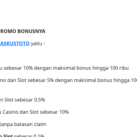
 PROMO BONUSNYA
KASKUSTOTO
yaitu :
 sebesar 10% dengan maksimal bonus hingga 100 ribu
no dan Slot sebesar 5% dengan maksimal bonus hingga 10
n Slot sebesar 0.5%
 Casino dan Slot sebesar 10%
tanpa batasan claim
n Slot
sebesar 0.1%