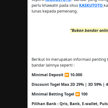
perlu khawatir pada situs
KASKUTOTO
ka
lunas kepada pemenang.
“Bukan bandar onlin
Berikut ini merupakan informasi penting 
bandar lainnya seperti :
Minimal Deposit ⏩ 10.000
Discount Togel Max 2D 29% | 3D 59% |
Minimal Betting Togel
⏩ 100
Pilihan Bank : Qris,
Bank, E-wallet, Pul