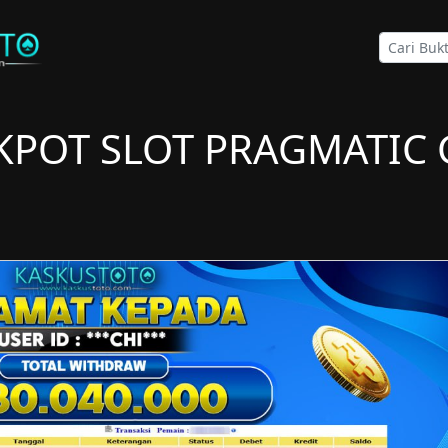
KPOT SLOT PRAGMATIC 