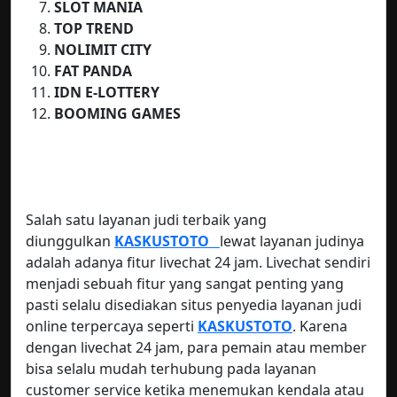
SLOT MANIA
TOP TREND
NOLIMIT CITY
FAT PANDA
IDN E-LOTTERY
BOOMING GAMES
Salah satu layanan judi terbaik yang
diunggulkan
KASKUSTOTO
lewat layanan judinya
adalah adanya fitur livechat 24 jam. Livechat sendiri
menjadi sebuah fitur yang sangat penting yang
pasti selalu disediakan situs penyedia layanan judi
online terpercaya seperti
KASKUSTOTO
. Karena
dengan livechat 24 jam, para pemain atau member
bisa selalu mudah terhubung pada layanan
customer service ketika menemukan kendala atau