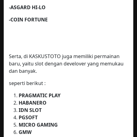
-ASGARD HI-LO
-COIN FORTUNE
Serta, di KASKUSTOTO juga memiliki permainan
baru, yaitu slot dengan develover yang memukau
dan banyak.
seperti berikut :
PRAGMATIC PLAY
HABANERO
IDN SLOT
PGSOFT
MICRO GAMING
GMW