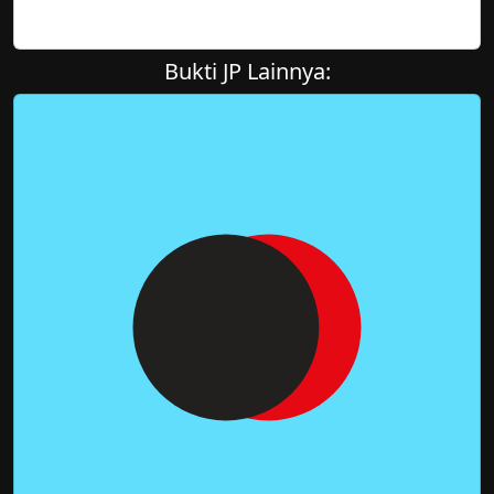
Bukti JP Lainnya: