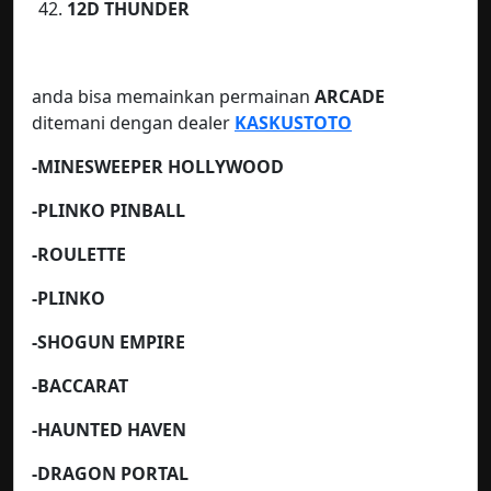
12D THUNDER
anda bisa memainkan permainan
ARCADE
ditemani dengan dealer
KASKUSTOTO
-MINESWEEPER HOLLYWOOD
-PLINKO PINBALL
-ROULETTE
-PLINKO
-SHOGUN EMPIRE
-BACCARAT
-HAUNTED HAVEN
-DRAGON PORTAL