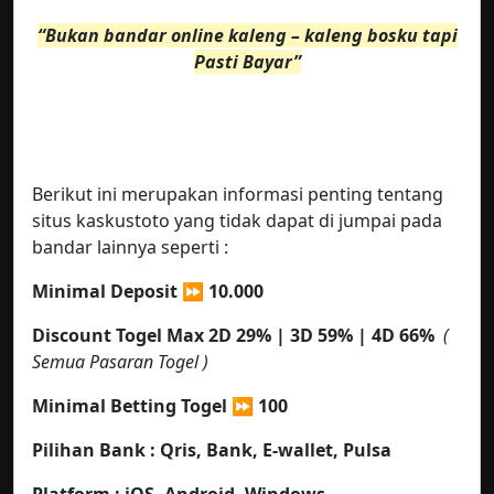
“Bukan bandar online kaleng – kaleng bosku tapi
Pasti Bayar”
Berikut ini merupakan informasi penting tentang
situs kaskustoto yang tidak dapat di jumpai pada
bandar lainnya seperti :
Minimal Deposit ⏩ 10.000
Discount Togel Max 2D 29% | 3D 59% | 4D 66%
(
Semua Pasaran Togel )
Minimal Betting Togel
⏩ 100
Pilihan Bank : Qris,
Bank, E-wallet, Pulsa
Platform :
iOS, Android, Windows