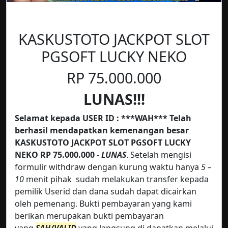
KASKUSTOTO JACKPOT SLOT
PGSOFT LUCKY NEKO
RP 75.000.000
LUNAS!!!
Selamat kepada USER ID : ***WAH*** Telah
berhasil mendapatkan kemenangan besar
KASKUSTOTO JACKPOT SLOT PGSOFT LUCKY
NEKO RP 75.000.000 -
LUNAS
. Setelah mengisi
formulir withdraw dengan kurung waktu hanya
5 –
10
menit pihak
sudah melakukan transfer kepada
pemilik Userid dan dana sudah dapat dicairkan
oleh pemenang. Bukti pembayaran yang kami
berikan merupakan bukti pembayaran
yang
SAH/VALID
yang langsung di dapatkan melalui