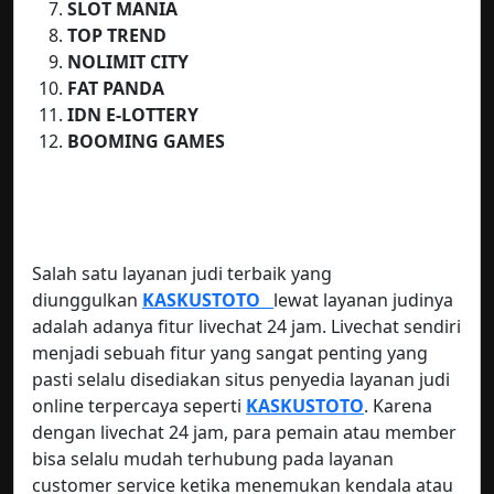
SLOT MANIA
TOP TREND
NOLIMIT CITY
FAT PANDA
IDN E-LOTTERY
BOOMING GAMES
Salah satu layanan judi terbaik yang
diunggulkan
KASKUSTOTO
lewat layanan judinya
adalah adanya fitur livechat 24 jam. Livechat sendiri
menjadi sebuah fitur yang sangat penting yang
pasti selalu disediakan situs penyedia layanan judi
online terpercaya seperti
KASKUSTOTO
. Karena
dengan livechat 24 jam, para pemain atau member
bisa selalu mudah terhubung pada layanan
customer service ketika menemukan kendala atau