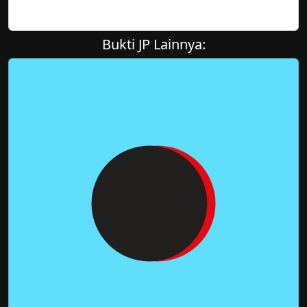
Bukti JP Lainnya: