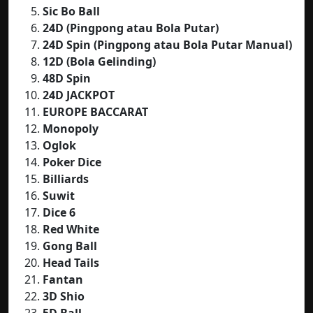
Sic Bo Ball
24D (Pingpong atau Bola Putar)
24D Spin (Pingpong atau Bola Putar Manual)
12D (Bola Gelinding)
48D Spin
24D JACKPOT
EUROPE BACCARAT
Monopoly
Oglok
Poker Dice
Billiards
Suwit
Dice 6
Red White
Gong Ball
Head Tails
Fantan
3D Shio
5D Ball