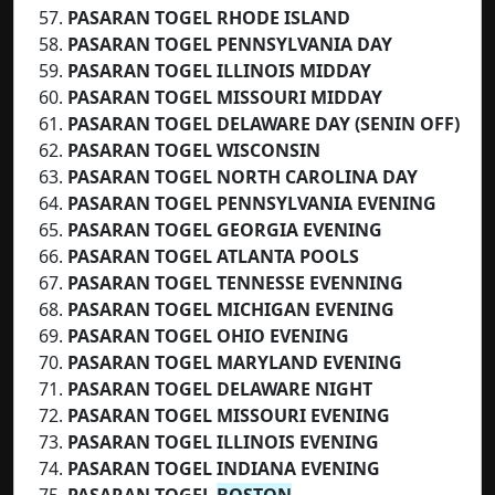
PASARAN TOGEL RHODE ISLAND
PASARAN TOGEL PENNSYLVANIA DAY
PASARAN TOGEL ILLINOIS MIDDAY
PASARAN TOGEL MISSOURI MIDDAY
PASARAN TOGEL DELAWARE DAY (SENIN OFF)
PASARAN TOGEL WISCONSIN
PASARAN TOGEL NORTH CAROLINA DAY
PASARAN TOGEL PENNSYLVANIA EVENING
PASARAN TOGEL GEORGIA EVENING
PASARAN TOGEL ATLANTA POOLS
PASARAN TOGEL TENNESSE EVENNING
PASARAN TOGEL MICHIGAN EVENING
PASARAN TOGEL OHIO EVENING
PASARAN TOGEL MARYLAND EVENING
PASARAN TOGEL DELAWARE NIGHT
PASARAN TOGEL MISSOURI EVENING
PASARAN TOGEL ILLINOIS EVENING
PASARAN TOGEL INDIANA EVENING
PASARAN TOGEL
BOSTON