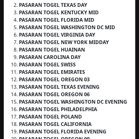
PASARAN TOGEL TEXAS DAY
PASARAN TOGEL KENTUCKY MID
PASARAN TOGEL
FLORIDA MID
PASARAN TOGEL WASHINGTON DC MID
PASARAN TOGEL VIRGINIA DAY
PASARAN TOGEL NEW YORK MIDDAY
PASARAN TOGEL HUAINAN
PASARAN CAROLINA DAY
PASARAN TOGEL SWISS
PASARAN TOGEL EMIRATES
PASARAN TOGEL OREGON 03
PASARAN TOGEL TEXAS EVENING
PASARAN TOGEL OREGON 06
PASARAN TOGEL WASHINGTON DC EVENING
PASARAN TOGEL PHILADELPHIA
PASARAN TOGEL POLAND
PASARAN TOGEL CALIFORNIA
PASARAN TOGEL FLORIDA EVENING
PASARAN TOGEL OREGON 09