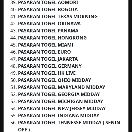
PASARAN TOGEL AOMORI
PASARAN TOGEL BOGOTA
PASARAN TOGEL TEXAS MORNING
PASARAN TOGEL OKINAWA
PASARAN TOGEL PANAMA
PASARAN TOGEL HONGKONG
PASARAN TOGEL MIAMI
PASARAN TOGEL EURO
PASARAN TOGEL
JAKARTA
PASARAN TOGEL GERMANY
PASARAN TOGEL HK LIVE
PASARAN TOGEL OHIO MIDDAY
PASARAN TOGEL MARYLAND MIDDAY
PASARAN TOGEL GEORGIA MIDDAY
PASARAN TOGEL MICHIGAN MIDDAY
PASARAN TOGEL NEW JERSEY MIDDAY
PASARAN TOGEL INDIANA MIDDAY
PASARAN TOGEL TENNESSE MIDDAY ( SENIN
OFF )