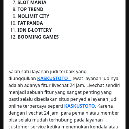
SLOT MANIA
TOP TREND
NOLIMIT CITY
FAT PANDA
IDN E-LOTTERY
BOOMING GAMES
Salah satu layanan judi terbaik yang
diunggulkan
KASKUSTOTO
lewat layanan judinya
adalah adanya fitur livechat 24 jam. Livechat sendiri
menjadi sebuah fitur yang sangat penting yang
pasti selalu disediakan situs penyedia layanan judi
online terpercaya seperti
KASKUSTOTO
. Karena
dengan livechat 24 jam, para pemain atau member
bisa selalu mudah terhubung pada layanan
customer service ketika menemukan kendala atau