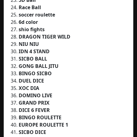
Race Ball
soccer roulette
6d color
shio fights
DRAGON TIGER WILD
NIU NIU
IDN 4 STAND
SICBO BALL
GONG BALL JITU
BINGO SICBO
DUEL DICE
XOC DIA
DOMINO LIVE
GRAND PRIX
DICE 6 FEVER
BINGO ROULETTE
EUROPE ROULETTE 1
SICBO DICE