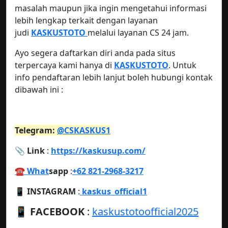
masalah maupun jika ingin mengetahui informasi
lebih lengkap terkait dengan layanan
judi
KASKUSTOTO
melalui layanan CS 24 jam.
Ayo segera daftarkan diri anda pada situs
terpercaya kami hanya di
KASKUSTOTO
. Untuk
info pendaftaran lebih lanjut boleh hubungi kontak
dibawah ini :
Telegram:
@CSKASKUS1
📎 Link
:
https://kaskusup.com/
☎️ What
sapp
:
+62 821-2968-3217
📱 INSTAGRAM
:
kaskus_official1
📱
FACEBOOK
:
kaskustotoofficial2025