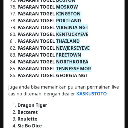
PASARAN TOGEL
MOSKOW
PASARAN TOGEL
KINGSTON
PASARAN TOGEL
PORTLAND
PASARAN TOGEL
VIRGINIA NGT
PASARAN TOGEL
KENTUCKYEVE
PASARAN TOGEL
THAILAND
PASARAN TOGEL
NEWJERSEYEVE
PASARAN TOGEL
FREETOWN
PASARAN TOGEL
NORTHKOREA
PASARAN TOGEL
TENNESSE MOR
PASARAN TOGEL GEORGIA NGT
Juga anda bisa memainkan puluhan permainan live
casino ditemani dengan dealer
KASKUSTOTO
Dragon Tiger
Baccarat
Roulette
Sic Bo Dice