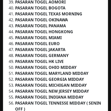
PASARAN TOGEL AOMORI
PASARAN TOGEL BOGOTA
PASARAN TOGEL TEXAS MORNING
PASARAN TOGEL OKINAWA
PASARAN TOGEL PANAMA
PASARAN TOGEL HONGKONG
PASARAN TOGEL MIAMI
PASARAN TOGEL EURO
PASARAN TOGEL
JAKARTA
PASARAN TOGEL GERMANY
PASARAN TOGEL HK LIVE
PASARAN TOGEL OHIO MIDDAY
PASARAN TOGEL MARYLAND MIDDAY
PASARAN TOGEL GEORGIA MIDDAY
PASARAN TOGEL MICHIGAN MIDDAY
PASARAN TOGEL NEW JERSEY MIDDAY
PASARAN TOGEL INDIANA MIDDAY
PASARAN TOGEL TENNESSE MIDDAY ( SENIN
OFF )