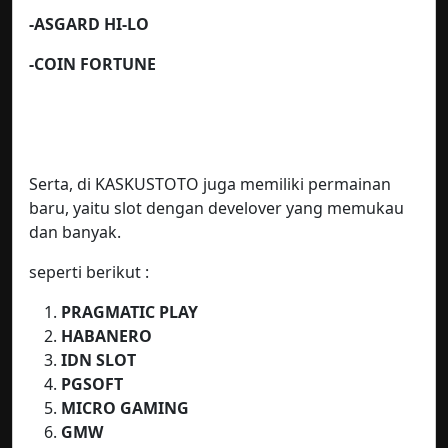
-ASGARD HI-LO
-COIN FORTUNE
Serta, di KASKUSTOTO juga memiliki permainan
baru, yaitu slot dengan develover yang memukau
dan banyak.
seperti berikut :
PRAGMATIC PLAY
HABANERO
IDN SLOT
PGSOFT
MICRO GAMING
GMW