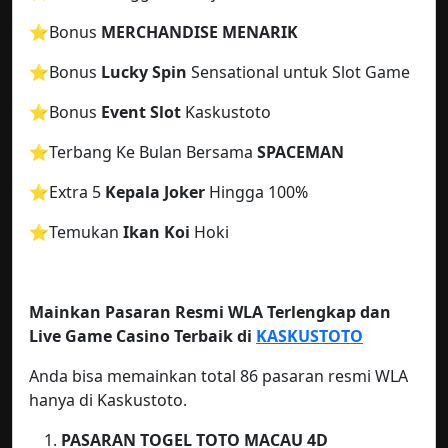
⭐️
Bonus
MERCHANDISE MENARIK
⭐️Bonus
Lucky Spin
Sensational untuk Slot Game
⭐️Bonus
Event Slot
Kaskustoto
⭐️Terbang Ke Bulan Bersama
SPACEMAN
⭐️Extra 5
Kepala Joker
Hingga 100%
⭐️Temukan
Ikan Koi
Hoki
Mainkan Pasaran Resmi WLA Terlengkap dan
Live Game Casino Terbaik di
KASKUSTOTO
Anda bisa memainkan total 86 pasaran resmi WLA
hanya di Kaskustoto.
PASARAN TOGEL TOTO MACAU
4D