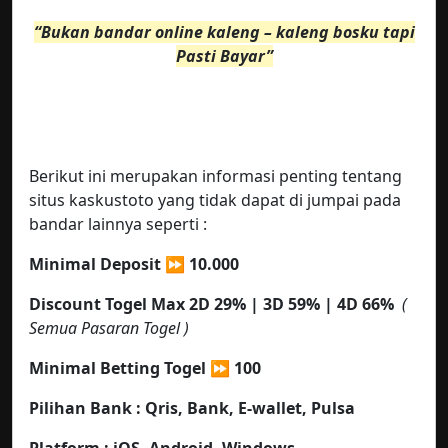
“Bukan bandar online kaleng – kaleng bosku tapi
Pasti Bayar”
Berikut ini merupakan informasi penting tentang
situs kaskustoto yang tidak dapat di jumpai pada
bandar lainnya seperti :
Minimal Deposit ⏩ 10.000
Discount Togel Max 2D 29% | 3D 59% | 4D 66%
(
Semua Pasaran Togel )
Minimal Betting Togel
⏩ 100
Pilihan Bank : Qris,
Bank, E-wallet, Pulsa
Platform :
iOS, Android, Windows