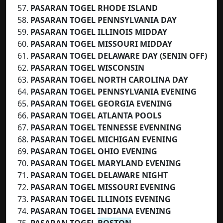
PASARAN TOGEL RHODE ISLAND
PASARAN TOGEL PENNSYLVANIA DAY
PASARAN TOGEL ILLINOIS MIDDAY
PASARAN TOGEL MISSOURI MIDDAY
PASARAN TOGEL DELAWARE DAY (SENIN OFF)
PASARAN TOGEL WISCONSIN
PASARAN TOGEL NORTH CAROLINA DAY
PASARAN TOGEL PENNSYLVANIA EVENING
PASARAN TOGEL GEORGIA EVENING
PASARAN TOGEL ATLANTA POOLS
PASARAN TOGEL TENNESSE EVENNING
PASARAN TOGEL MICHIGAN EVENING
PASARAN TOGEL OHIO EVENING
PASARAN TOGEL MARYLAND EVENING
PASARAN TOGEL DELAWARE NIGHT
PASARAN TOGEL MISSOURI EVENING
PASARAN TOGEL ILLINOIS EVENING
PASARAN TOGEL INDIANA EVENING
PASARAN TOGEL
BOSTON