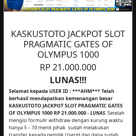
KASKUSTOTO JACKPOT SLOT
PRAGMATIC GATES OF
OLYMPUS 1000
RP 21.000.000
LUNAS!!!
Selamat kepada USER ID : ***AHM*** Telah
berhasil mendapatkan kemenangan besar
KASKUSTOTO JACKPOT SLOT PRAGMATIC GATES
OF OLYMPUS 1000 RP 21.000.000 -
LUNAS
. Setelah
mengisi formulir withdraw dengan kurung waktu
hanya
5 – 10
menit pihak
sudah melakukan
transfer kepada pemilik Userid dan dana sudah