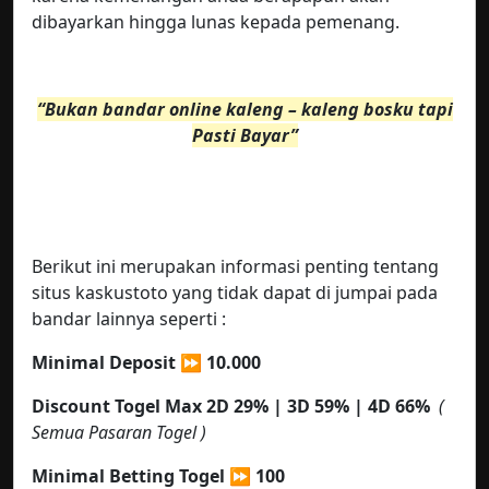
dibayarkan hingga lunas kepada pemenang.
“Bukan bandar online kaleng – kaleng bosku tapi
Pasti Bayar”
Berikut ini merupakan informasi penting tentang
situs kaskustoto yang tidak dapat di jumpai pada
bandar lainnya seperti :
Minimal Deposit ⏩ 10.000
Discount Togel Max 2D 29% | 3D 59% | 4D 66%
(
Semua Pasaran Togel )
Minimal Betting Togel
⏩ 100