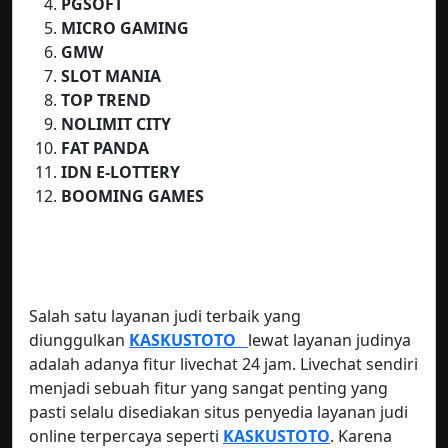
PGSOFT
MICRO GAMING
GMW
SLOT MANIA
TOP TREND
NOLIMIT CITY
FAT PANDA
IDN E-LOTTERY
BOOMING GAMES
Salah satu layanan judi terbaik yang
diunggulkan
KASKUSTOTO
lewat layanan judinya
adalah adanya fitur livechat 24 jam. Livechat sendiri
menjadi sebuah fitur yang sangat penting yang
pasti selalu disediakan situs penyedia layanan judi
online terpercaya seperti
KASKUSTOTO
. Karena