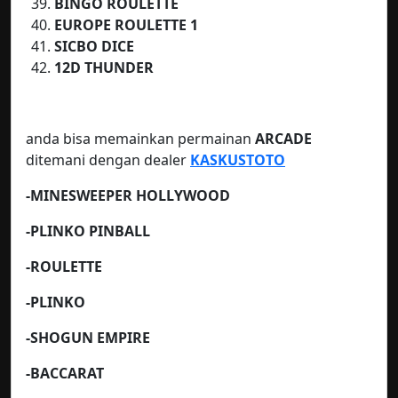
BINGO ROULETTE
EUROPE ROULETTE 1
SICBO DICE
12D THUNDER
anda bisa memainkan permainan
ARCADE
ditemani dengan dealer
KASKUSTOTO
-MINESWEEPER HOLLYWOOD
-PLINKO PINBALL
-ROULETTE
-PLINKO
-SHOGUN EMPIRE
-BACCARAT