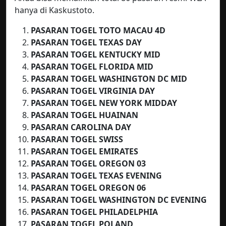
hanya di Kaskustoto.
PASARAN TOGEL TOTO MACAU
4D
PASARAN TOGEL TEXAS DAY
PASARAN TOGEL KENTUCKY MID
PASARAN TOGEL
FLORIDA MID
PASARAN TOGEL WASHINGTON DC MID
PASARAN TOGEL VIRGINIA DAY
PASARAN TOGEL NEW YORK MIDDAY
PASARAN TOGEL HUAINAN
PASARAN CAROLINA DAY
PASARAN TOGEL SWISS
PASARAN TOGEL EMIRATES
PASARAN TOGEL OREGON 03
PASARAN TOGEL TEXAS EVENING
PASARAN TOGEL OREGON 06
PASARAN TOGEL WASHINGTON DC EVENING
PASARAN TOGEL PHILADELPHIA
PASARAN TOGEL POLAND