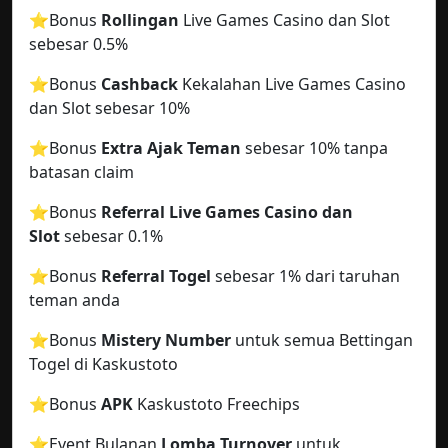
⭐️Bonus
Rollingan
Live Games Casino dan Slot
sebesar 0.5%
⭐️Bonus
Cashback
Kekalahan Live Games Casino
dan Slot sebesar 10%
⭐️Bonus
Extra Ajak Teman
sebesar 10% tanpa
batasan claim
⭐️Bonus
Referral Live Games Casino dan
Slot
sebesar 0.1%
⭐️Bonus
Referral Togel
sebesar 1% dari taruhan
teman anda
⭐️Bonus
Mistery Number
untuk semua Bettingan
Togel di Kaskustoto
⭐️Bonus
APK
Kaskustoto Freechips
⭐️Event Bulanan
Lomba Turnover
untuk