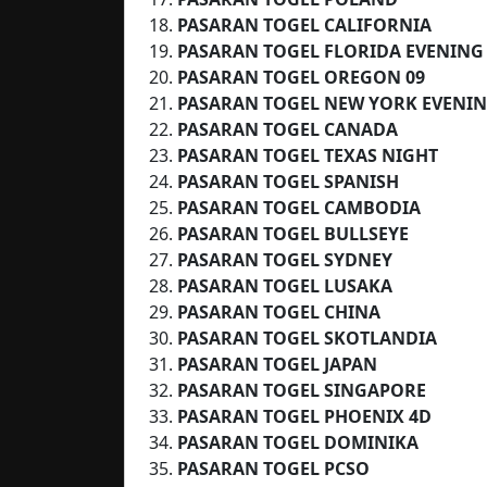
PASARAN TOGEL CALIFORNIA
PASARAN TOGEL FLORIDA EVENING
PASARAN TOGEL OREGON 09
PASARAN TOGEL NEW YORK EVENI
PASARAN TOGEL CANADA
PASARAN TOGEL
TEXAS NIGHT
PASARAN TOGEL
SPANISH
PASARAN TOGEL CAMBODIA
PASARAN TOGEL BULLSEYE
PASARAN TOGEL SYDNEY
PASARAN TOGEL LUSAKA
PASARAN TOGEL CHINA
PASARAN TOGEL SKOTLANDIA
PASARAN TOGEL JAPAN
PASARAN TOGEL SINGAPORE
PASARAN TOGEL PHOENIX 4D
PASARAN TOGEL DOMINIKA
PASARAN TOGEL PCSO