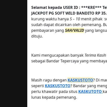
Selamat kepada USER ID : ***KRE*** 
JACKPOT PG SOFT WILD BANDITO RP 35.
kurung waktu hanya
5 – 10
menit pihak
s
sudah dapat dicairkan oleh pemenang. B
pembayaran yang
SAH/VALID
yang langsun
dituju.
Kami mengucapakan banyak
Terima Kasih
sebagai Bandar Tepercaya yang membay
Masih ragu dengan
KASKUSTOTO
? Di ma
seperti
KASKUSTOTO
? Bandar yang meng
perlu khawatir pada situs
KASKUTOTO
ka
lunas kepada pemenang.