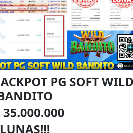
JACKPOT PG SOFT WIL
BANDITO
 35.000.000
LUNAS!!!