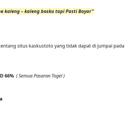
e kaleng – kaleng bosku tapi Pasti Bayar”
tentang situs kaskustoto yang tidak dapat di jumpai pada
 4D 66%
( Semua Pasaran Togel )
sa