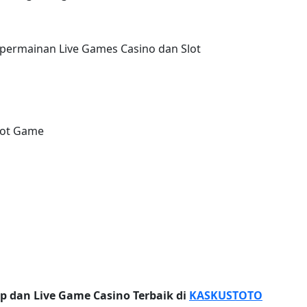
permainan Live Games Casino dan Slot
lot Game
 dan Live Game Casino Terbaik di
KASKUSTOTO