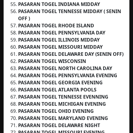
PASARAN TOGEL INDIANA MIDDAY
PASARAN TOGEL TENNESSE MIDDAY ( SENIN
OFF )
PASARAN TOGEL RHODE ISLAND
PASARAN TOGEL PENNSYLVANIA DAY
PASARAN TOGEL ILLINOIS MIDDAY
PASARAN TOGEL MISSOURI MIDDAY
PASARAN TOGEL DELAWARE DAY (SENIN OFF)
PASARAN TOGEL WISCONSIN
PASARAN TOGEL NORTH CAROLINA DAY
PASARAN TOGEL PENNSYLVANIA EVENING
PASARAN TOGEL GEORGIA EVENING
PASARAN TOGEL ATLANTA POOLS
PASARAN TOGEL TENNESSE EVENNING
PASARAN TOGEL MICHIGAN EVENING
PASARAN TOGEL OHIO EVENING
PASARAN TOGEL MARYLAND EVENING
PASARAN TOGEL DELAWARE NIGHT
PASARAN TOGEL MISSOURI EVENING