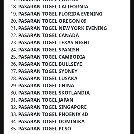
PASARAN TOGEL CALIFORNIA
PASARAN TOGEL FLORIDA EVENING
PASARAN TOGEL OREGON 09
PASARAN TOGEL NEW YORK EVENING
PASARAN TOGEL CANADA
PASARAN TOGEL
TEXAS NIGHT
PASARAN TOGEL
SPANISH
PASARAN TOGEL CAMBODIA
PASARAN TOGEL BULLSEYE
PASARAN TOGEL SYDNEY
PASARAN TOGEL LUSAKA
PASARAN TOGEL CHINA
PASARAN TOGEL SKOTLANDIA
PASARAN TOGEL JAPAN
PASARAN TOGEL SINGAPORE
PASARAN TOGEL PHOENIX 4D
PASARAN TOGEL DOMINIKA
PASARAN TOGEL PCSO