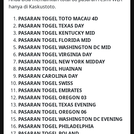
hanya di Kaskustoto.
PASARAN TOGEL TOTO MACAU
4D
PASARAN TOGEL TEXAS DAY
PASARAN TOGEL KENTUCKY MID
PASARAN TOGEL
FLORIDA MID
PASARAN TOGEL WASHINGTON DC MID
PASARAN TOGEL VIRGINIA DAY
PASARAN TOGEL NEW YORK MIDDAY
PASARAN TOGEL HUAINAN
PASARAN CAROLINA DAY
PASARAN TOGEL SWISS
PASARAN TOGEL EMIRATES
PASARAN TOGEL OREGON 03
PASARAN TOGEL TEXAS EVENING
PASARAN TOGEL OREGON 06
PASARAN TOGEL WASHINGTON DC EVENING
PASARAN TOGEL PHILADELPHIA
PASARAN TOGEL POLAND