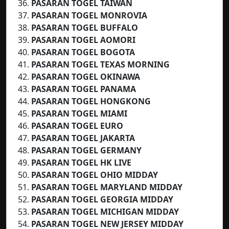
PASARAN TOGEL TAIWAN
PASARAN TOGEL MONROVIA
PASARAN TOGEL BUFFALO
PASARAN TOGEL AOMORI
PASARAN TOGEL BOGOTA
PASARAN TOGEL TEXAS MORNING
PASARAN TOGEL OKINAWA
PASARAN TOGEL PANAMA
PASARAN TOGEL HONGKONG
PASARAN TOGEL MIAMI
PASARAN TOGEL EURO
PASARAN TOGEL
JAKARTA
PASARAN TOGEL GERMANY
PASARAN TOGEL HK LIVE
PASARAN TOGEL OHIO MIDDAY
PASARAN TOGEL MARYLAND MIDDAY
PASARAN TOGEL GEORGIA MIDDAY
PASARAN TOGEL MICHIGAN MIDDAY
PASARAN TOGEL NEW JERSEY MIDDAY