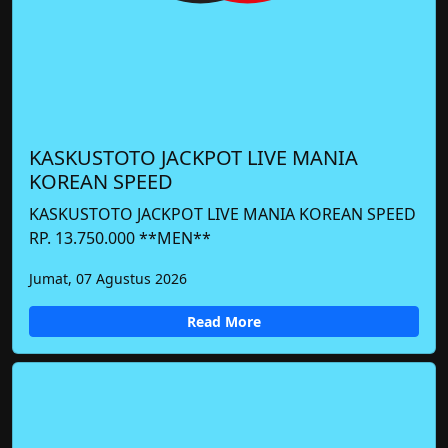
KASKUSTOTO JACKPOT LIVE MANIA
KOREAN SPEED
KASKUSTOTO JACKPOT LIVE MANIA KOREAN SPEED
RP. 13.750.000 **MEN**
Jumat, 07 Agustus 2026
Read More