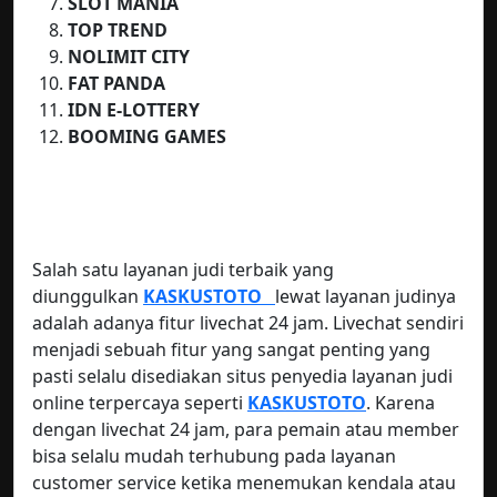
SLOT MANIA
TOP TREND
NOLIMIT CITY
FAT PANDA
IDN E-LOTTERY
BOOMING GAMES
Salah satu layanan judi terbaik yang
diunggulkan
KASKUSTOTO
lewat layanan judinya
adalah adanya fitur livechat 24 jam. Livechat sendiri
menjadi sebuah fitur yang sangat penting yang
pasti selalu disediakan situs penyedia layanan judi
online terpercaya seperti
KASKUSTOTO
. Karena
dengan livechat 24 jam, para pemain atau member
bisa selalu mudah terhubung pada layanan
customer service ketika menemukan kendala atau