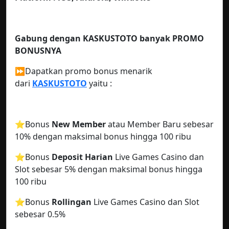
Gabung dengan KASKUSTOTO
banyak PROMO
BONUSNYA
⏩Dapatkan promo bonus menarik
dari
KASKUSTOTO
yaitu :
⭐️Bonus
New Member
atau Member Baru sebesar
10% dengan maksimal bonus hingga 100 ribu
⭐️Bonus
Deposit Harian
Live Games Casino dan
Slot sebesar 5% dengan maksimal bonus hingga
100 ribu
⭐️Bonus
Rollingan
Live Games Casino dan Slot
sebesar 0.5%