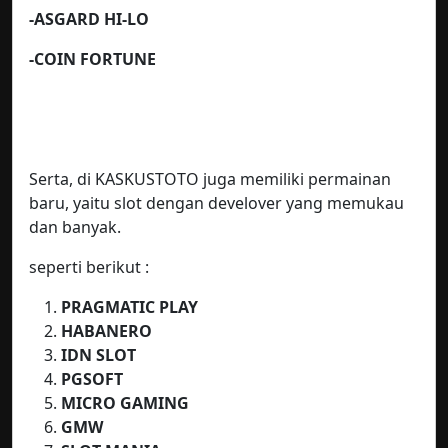
-ASGARD HI-LO
-COIN FORTUNE
Serta, di KASKUSTOTO juga memiliki permainan
baru, yaitu slot dengan develover yang memukau
dan banyak.
seperti berikut :
PRAGMATIC PLAY
HABANERO
IDN SLOT
PGSOFT
MICRO GAMING
GMW