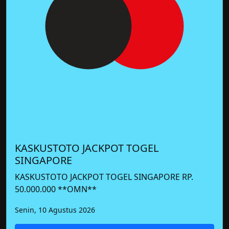
KASKUSTOTO JACKPOT TOGEL
SINGAPORE
KASKUSTOTO JACKPOT TOGEL SINGAPORE RP.
50.000.000 **OMN**
Senin, 10 Agustus 2026