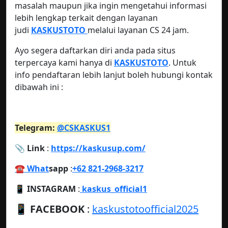
masalah maupun jika ingin mengetahui informasi
lebih lengkap terkait dengan layanan
judi
KASKUSTOTO
melalui layanan CS 24 jam.
Ayo segera daftarkan diri anda pada situs
terpercaya kami hanya di
KASKUSTOTO
. Untuk
info pendaftaran lebih lanjut boleh hubungi kontak
dibawah ini :
Telegram:
@CSKASKUS1
📎 Link
:
https://kaskusup.com/
☎️ What
sapp
:
+62 821-2968-3217
📱 INSTAGRAM
:
kaskus_official1
📱
FACEBOOK
:
kaskustotoofficial2025