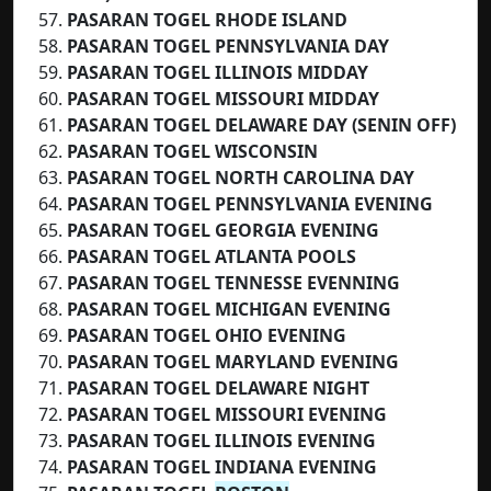
PASARAN TOGEL RHODE ISLAND
PASARAN TOGEL PENNSYLVANIA DAY
PASARAN TOGEL ILLINOIS MIDDAY
PASARAN TOGEL MISSOURI MIDDAY
PASARAN TOGEL DELAWARE DAY (SENIN OFF)
PASARAN TOGEL WISCONSIN
PASARAN TOGEL NORTH CAROLINA DAY
PASARAN TOGEL PENNSYLVANIA EVENING
PASARAN TOGEL GEORGIA EVENING
PASARAN TOGEL ATLANTA POOLS
PASARAN TOGEL TENNESSE EVENNING
PASARAN TOGEL MICHIGAN EVENING
PASARAN TOGEL OHIO EVENING
PASARAN TOGEL MARYLAND EVENING
PASARAN TOGEL DELAWARE NIGHT
PASARAN TOGEL MISSOURI EVENING
PASARAN TOGEL ILLINOIS EVENING
PASARAN TOGEL INDIANA EVENING