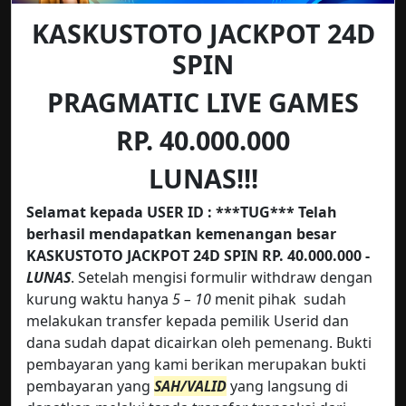
KASKUSTOTO JACKPOT 24D
SPIN
PRAGMATIC LIVE GAMES
RP. 40.000.000
LUNAS!!!
Selamat kepada USER ID : ***TUG*** Telah
berhasil mendapatkan kemenangan besar
KASKUSTOTO JACKPOT 24D SPIN RP. 40.000.000 -
LUNAS
. Setelah mengisi formulir withdraw dengan
kurung waktu hanya
5 – 10
menit pihak
sudah
melakukan transfer kepada pemilik Userid dan
dana sudah dapat dicairkan oleh pemenang. Bukti
pembayaran yang kami berikan merupakan bukti
pembayaran yang
SAH/VALID
yang langsung di