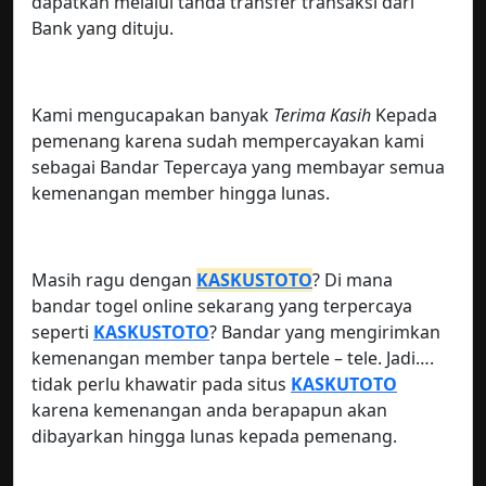
dapatkan melalui tanda transfer transaksi dari
Bank yang dituju.
Kami mengucapakan banyak
Terima Kasih
Kepada
pemenang karena sudah mempercayakan kami
sebagai Bandar Tepercaya yang membayar semua
kemenangan member hingga lunas.
Masih ragu dengan
KASKUSTOTO
? Di mana
bandar togel online sekarang yang terpercaya
seperti
KASKUSTOTO
? Bandar yang mengirimkan
kemenangan member tanpa bertele – tele. Jadi….
tidak perlu khawatir pada situs
KASKUTOTO
karena kemenangan anda berapapun akan
dibayarkan hingga lunas kepada pemenang.