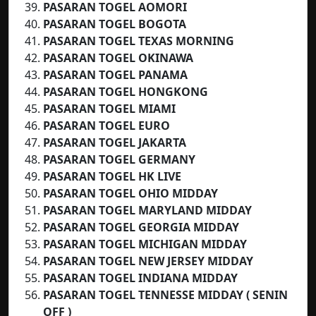
PASARAN TOGEL AOMORI
PASARAN TOGEL BOGOTA
PASARAN TOGEL TEXAS MORNING
PASARAN TOGEL OKINAWA
PASARAN TOGEL PANAMA
PASARAN TOGEL HONGKONG
PASARAN TOGEL MIAMI
PASARAN TOGEL EURO
PASARAN TOGEL
JAKARTA
PASARAN TOGEL GERMANY
PASARAN TOGEL HK LIVE
PASARAN TOGEL OHIO MIDDAY
PASARAN TOGEL MARYLAND MIDDAY
PASARAN TOGEL GEORGIA MIDDAY
PASARAN TOGEL MICHIGAN MIDDAY
PASARAN TOGEL NEW JERSEY MIDDAY
PASARAN TOGEL INDIANA MIDDAY
PASARAN TOGEL TENNESSE MIDDAY ( SENIN
OFF )