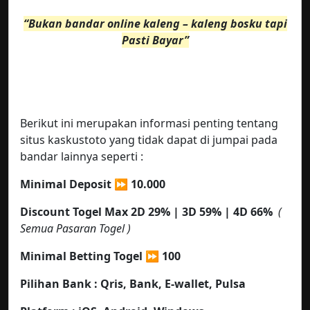
“Bukan bandar online kaleng – kaleng bosku tapi
Pasti Bayar”
Berikut ini merupakan informasi penting tentang
situs kaskustoto yang tidak dapat di jumpai pada
bandar lainnya seperti :
Minimal Deposit ⏩ 10.000
Discount Togel Max 2D 29% | 3D 59% | 4D 66%
(
Semua Pasaran Togel )
Minimal Betting Togel
⏩ 100
Pilihan Bank : Qris,
Bank, E-wallet, Pulsa