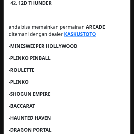
12D THUNDER
anda bisa memainkan permainan
ARCADE
ditemani dengan dealer
KASKUSTOTO
-MINESWEEPER HOLLYWOOD
-PLINKO PINBALL
-ROULETTE
-PLINKO
-SHOGUN EMPIRE
-BACCARAT
-HAUNTED HAVEN
-DRAGON PORTAL