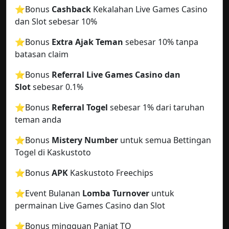
⭐️Bonus
Cashback
Kekalahan Live Games Casino
dan Slot sebesar 10%
⭐️Bonus
Extra Ajak Teman
sebesar 10% tanpa
batasan claim
⭐️Bonus
Referral Live Games Casino dan
Slot
sebesar 0.1%
⭐️Bonus
Referral Togel
sebesar 1% dari taruhan
teman anda
⭐️Bonus
Mistery Number
untuk semua Bettingan
Togel di Kaskustoto
⭐️Bonus
APK
Kaskustoto Freechips
⭐️Event Bulanan
Lomba Turnover
untuk
permainan Live Games Casino dan Slot
⭐️Bonus mingguan Panjat TO