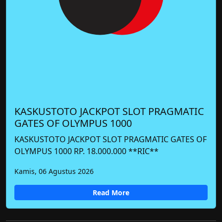
KASKUSTOTO JACKPOT SLOT PRAGMATIC
GATES OF OLYMPUS 1000
KASKUSTOTO JACKPOT SLOT PRAGMATIC GATES OF
OLYMPUS 1000 RP. 18.000.000 **RIC**
Kamis, 06 Agustus 2026
Read More