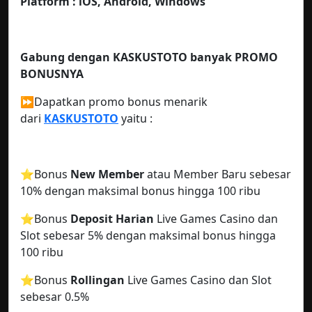
Platform :
iOS, Android, Windows
Gabung dengan KASKUSTOTO
banyak PROMO
BONUSNYA
⏩Dapatkan promo bonus menarik
dari
KASKUSTOTO
yaitu :
⭐️Bonus
New Member
atau Member Baru sebesar
10% dengan maksimal bonus hingga 100 ribu
⭐️Bonus
Deposit Harian
Live Games Casino dan
Slot sebesar 5% dengan maksimal bonus hingga
100 ribu
⭐️Bonus
Rollingan
Live Games Casino dan Slot
sebesar 0.5%