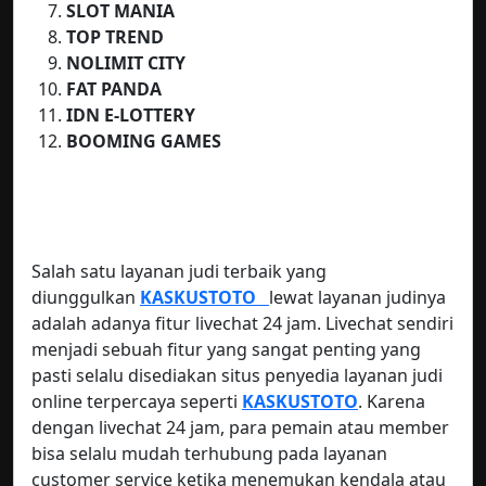
SLOT MANIA
TOP TREND
NOLIMIT CITY
FAT PANDA
IDN E-LOTTERY
BOOMING GAMES
Salah satu layanan judi terbaik yang
diunggulkan
KASKUSTOTO
lewat layanan judinya
adalah adanya fitur livechat 24 jam. Livechat sendiri
menjadi sebuah fitur yang sangat penting yang
pasti selalu disediakan situs penyedia layanan judi
online terpercaya seperti
KASKUSTOTO
. Karena
dengan livechat 24 jam, para pemain atau member
bisa selalu mudah terhubung pada layanan
customer service ketika menemukan kendala atau