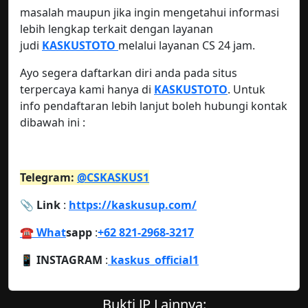
masalah maupun jika ingin mengetahui informasi
lebih lengkap terkait dengan layanan
judi
KASKUSTOTO
melalui layanan CS 24 jam.
Ayo segera daftarkan diri anda pada situs
terpercaya kami hanya di
KASKUSTOTO
. Untuk
info pendaftaran lebih lanjut boleh hubungi kontak
dibawah ini :
Telegram:
@CSKASKUS1
📎 Link
:
https://kaskusup.com/
☎️ What
sapp
:
+62 821-2968-3217
📱 INSTAGRAM
:
kaskus_official1
Bukti JP Lainnya: