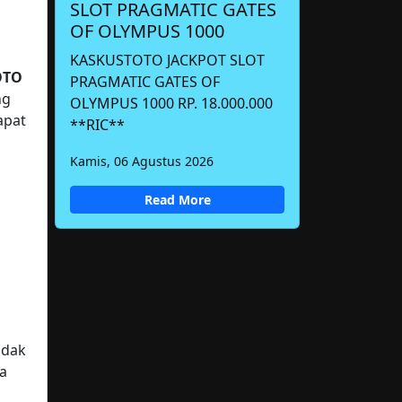
SLOT PRAGMATIC GATES
OF OLYMPUS 1000
KASKUSTOTO JACKPOT SLOT
OTO
PRAGMATIC GATES OF
ng
OLYMPUS 1000 RP. 18.000.000
apat
**RIC**
Kamis, 06 Agustus 2026
Read More
idak
a