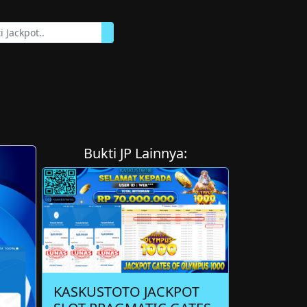
Bukti JP Lainnya:
KASKUSTOTO JACKPOT