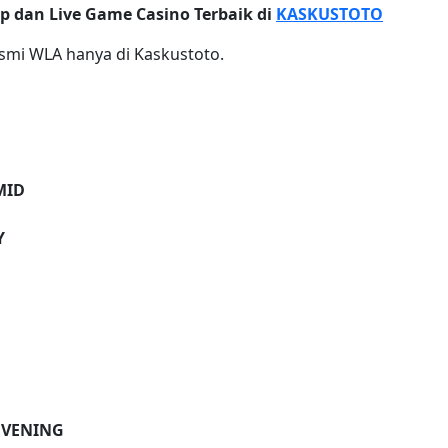
 dan Live Game Casino Terbaik di
KASKUSTOTO
smi WLA hanya di Kaskustoto.
MID
Y
EVENING