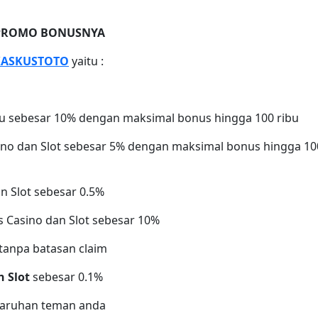
 PROMO BONUSNYA
KASKUSTOTO
yaitu :
 sebesar 10% dengan maksimal bonus hingga 100 ribu
no dan Slot sebesar 5% dengan maksimal bonus hingga 10
n Slot sebesar 0.5%
 Casino dan Slot sebesar 10%
tanpa batasan claim
n Slot
sebesar 0.1%
taruhan teman anda