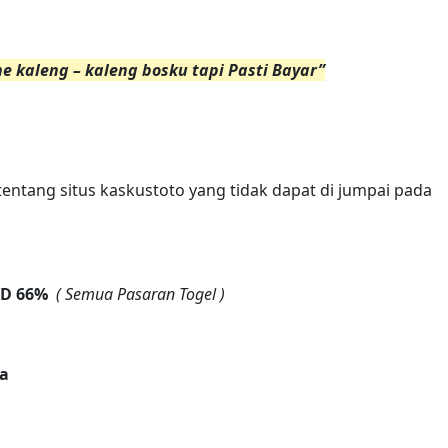
e kaleng – kaleng bosku tapi Pasti Bayar”
tentang situs kaskustoto yang tidak dapat di jumpai pada
 4D 66%
( Semua Pasaran Togel )
sa