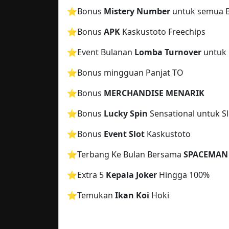
⭐️Bonus
Mistery Number
untuk semua Be
⭐️Bonus
APK
Kaskustoto Freechips
⭐️Event Bulanan
Lomba Turnover
untuk 
⭐️Bonus mingguan Panjat TO
⭐️
Bonus
MERCHANDISE MENARIK
⭐️Bonus
Lucky Spin
Sensational untuk S
⭐️Bonus
Event Slot
Kaskustoto
⭐️Terbang Ke Bulan Bersama
SPACEMAN
⭐️Extra 5
Kepala Joker
Hingga 100%
⭐️Temukan
Ikan Koi
Hoki