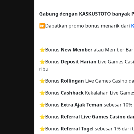
Gabung dengan KASKUSTOTO
banyak
⏩Dapatkan promo bonus menarik dari
⭐️Bonus
New Member
atau Member Baru
⭐️Bonus
Deposit Harian
Live Games Casi
ribu
⭐️Bonus
Rollingan
Live Games Casino da
⭐️Bonus
Cashback
Kekalahan Live Games
⭐️Bonus
Extra Ajak Teman
sebesar 10% 
⭐️Bonus
Referral Live Games Casino da
⭐️Bonus
Referral Togel
sebesar 1% dari 