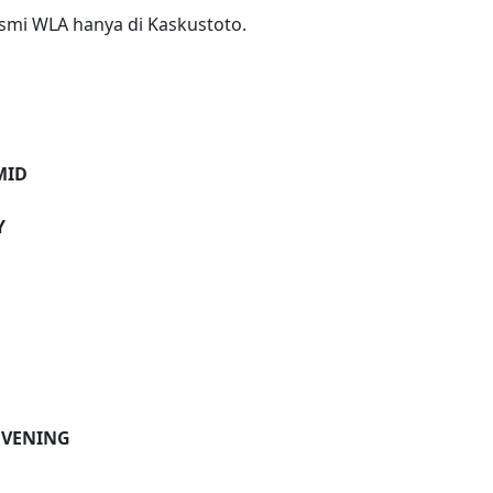
smi WLA hanya di Kaskustoto.
MID
Y
EVENING