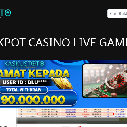
KPOT CASINO LIVE GAM