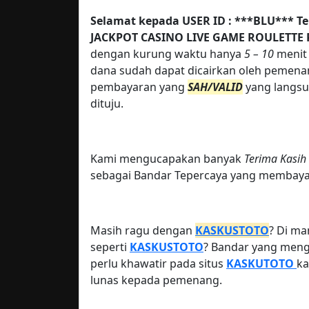
Selamat kepada USER ID : ***BLU*** 
JACKPOT CASINO LIVE GAME ROULETTE R
dengan kurung waktu hanya
5 – 10
menit
dana sudah dapat dicairkan oleh pemena
pembayaran yang
SAH/VALID
yang langsun
dituju.
Kami mengucapakan banyak
Terima Kasih
sebagai Bandar Tepercaya yang membay
Masih ragu dengan
KASKUSTOTO
? Di ma
seperti
KASKUSTOTO
? Bandar yang meng
perlu khawatir pada situs
KASKUTOTO
ka
lunas kepada pemenang.