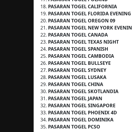
PASARAN TOGEL CALIFORNIA
PASARAN TOGEL FLORIDA EVENING
PASARAN TOGEL OREGON 09
PASARAN TOGEL NEW YORK EVENI
PASARAN TOGEL CANADA
PASARAN TOGEL
TEXAS NIGHT
PASARAN TOGEL
SPANISH
PASARAN TOGEL CAMBODIA
PASARAN TOGEL BULLSEYE
PASARAN TOGEL SYDNEY
PASARAN TOGEL LUSAKA
PASARAN TOGEL CHINA
PASARAN TOGEL SKOTLANDIA
PASARAN TOGEL JAPAN
PASARAN TOGEL SINGAPORE
PASARAN TOGEL PHOENIX 4D
PASARAN TOGEL DOMINIKA
PASARAN TOGEL PCSO