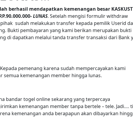
Telah berhasil mendapatkan kemenangan besar KASKUS
P.90.000.000-
LUNAS
. Setelah mengisi formulir withdraw
 pihak
sudah melakukan transfer kepada pemilik Userid d
ng. Bukti pembayaran yang kami berikan merupakan bukti
g di dapatkan melalui tanda transfer transaksi dari Bank 
Kepada pemenang karena sudah mempercayakan kami
ar semua kemenangan member hingga lunas.
na bandar togel online sekarang yang terpercaya
irimkan kemenangan member tanpa bertele – tele. Jadi…. t
rena kemenangan anda berapapun akan dibayarkan hingg