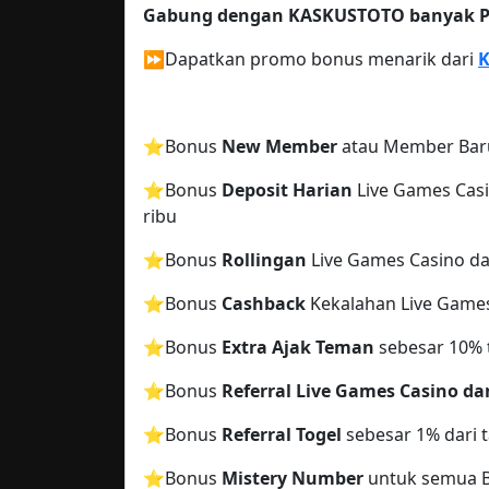
Gabung dengan KASKUSTOTO
banyak
⏩Dapatkan promo bonus menarik dari
⭐️Bonus
New Member
atau Member Baru
⭐️Bonus
Deposit Harian
Live Games Casi
ribu
⭐️Bonus
Rollingan
Live Games Casino da
⭐️Bonus
Cashback
Kekalahan Live Games
⭐️Bonus
Extra Ajak Teman
sebesar 10% 
⭐️Bonus
Referral Live Games Casino da
⭐️Bonus
Referral Togel
sebesar 1% dari 
⭐️Bonus
Mistery Number
untuk semua Be