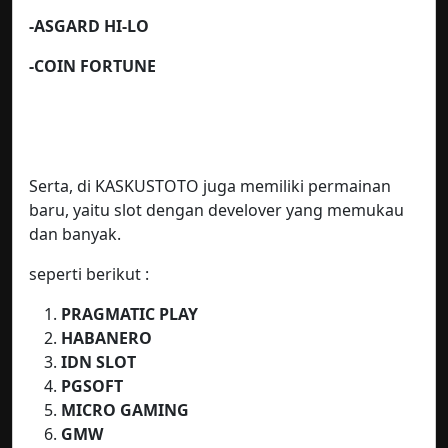
-ASGARD HI-LO
-COIN FORTUNE
Serta, di KASKUSTOTO juga memiliki permainan
baru, yaitu slot dengan develover yang memukau
dan banyak.
seperti berikut :
PRAGMATIC PLAY
HABANERO
IDN SLOT
PGSOFT
MICRO GAMING
GMW