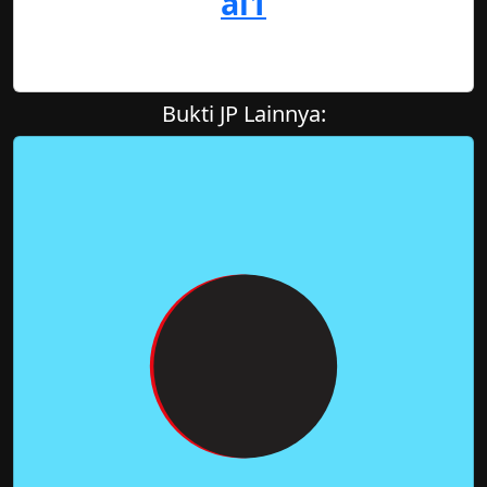
al1
Bukti JP Lainnya: