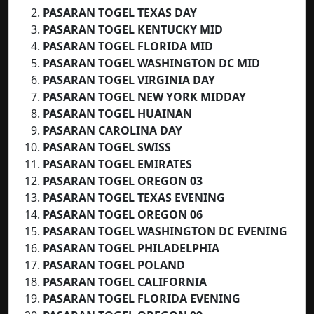
PASARAN TOGEL TEXAS DAY
PASARAN TOGEL KENTUCKY MID
PASARAN TOGEL
FLORIDA MID
PASARAN TOGEL WASHINGTON DC MID
PASARAN TOGEL VIRGINIA DAY
PASARAN TOGEL NEW YORK MIDDAY
PASARAN TOGEL HUAINAN
PASARAN CAROLINA DAY
PASARAN TOGEL SWISS
PASARAN TOGEL EMIRATES
PASARAN TOGEL OREGON 03
PASARAN TOGEL TEXAS EVENING
PASARAN TOGEL OREGON 06
PASARAN TOGEL WASHINGTON DC EVENING
PASARAN TOGEL PHILADELPHIA
PASARAN TOGEL POLAND
PASARAN TOGEL CALIFORNIA
PASARAN TOGEL FLORIDA EVENING