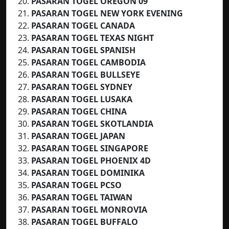
PASARAN TOGEL OREGON 09
PASARAN TOGEL NEW YORK EVENING
PASARAN TOGEL CANADA
PASARAN TOGEL
TEXAS NIGHT
PASARAN TOGEL
SPANISH
PASARAN TOGEL CAMBODIA
PASARAN TOGEL BULLSEYE
PASARAN TOGEL SYDNEY
PASARAN TOGEL LUSAKA
PASARAN TOGEL CHINA
PASARAN TOGEL SKOTLANDIA
PASARAN TOGEL JAPAN
PASARAN TOGEL SINGAPORE
PASARAN TOGEL PHOENIX 4D
PASARAN TOGEL DOMINIKA
PASARAN TOGEL PCSO
PASARAN TOGEL TAIWAN
PASARAN TOGEL MONROVIA
PASARAN TOGEL BUFFALO