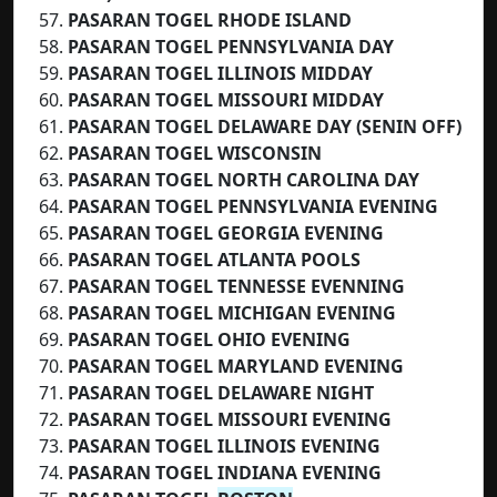
PASARAN TOGEL RHODE ISLAND
PASARAN TOGEL PENNSYLVANIA DAY
PASARAN TOGEL ILLINOIS MIDDAY
PASARAN TOGEL MISSOURI MIDDAY
PASARAN TOGEL DELAWARE DAY (SENIN OFF)
PASARAN TOGEL WISCONSIN
PASARAN TOGEL NORTH CAROLINA DAY
PASARAN TOGEL PENNSYLVANIA EVENING
PASARAN TOGEL GEORGIA EVENING
PASARAN TOGEL ATLANTA POOLS
PASARAN TOGEL TENNESSE EVENNING
PASARAN TOGEL MICHIGAN EVENING
PASARAN TOGEL OHIO EVENING
PASARAN TOGEL MARYLAND EVENING
PASARAN TOGEL DELAWARE NIGHT
PASARAN TOGEL MISSOURI EVENING
PASARAN TOGEL ILLINOIS EVENING
PASARAN TOGEL INDIANA EVENING