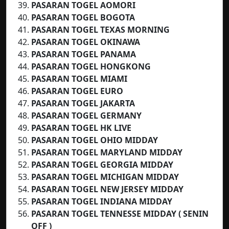
PASARAN TOGEL AOMORI
PASARAN TOGEL BOGOTA
PASARAN TOGEL TEXAS MORNING
PASARAN TOGEL OKINAWA
PASARAN TOGEL PANAMA
PASARAN TOGEL HONGKONG
PASARAN TOGEL MIAMI
PASARAN TOGEL EURO
PASARAN TOGEL
JAKARTA
PASARAN TOGEL GERMANY
PASARAN TOGEL HK LIVE
PASARAN TOGEL OHIO MIDDAY
PASARAN TOGEL MARYLAND MIDDAY
PASARAN TOGEL GEORGIA MIDDAY
PASARAN TOGEL MICHIGAN MIDDAY
PASARAN TOGEL NEW JERSEY MIDDAY
PASARAN TOGEL INDIANA MIDDAY
PASARAN TOGEL TENNESSE MIDDAY ( SENIN
OFF )