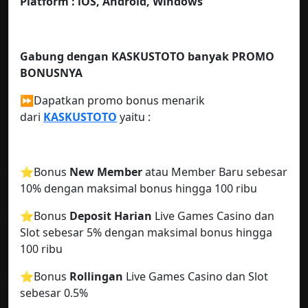
Platform :
iOS, Android, Windows
Gabung dengan KASKUSTOTO
banyak PROMO
BONUSNYA
⏩Dapatkan promo bonus menarik
dari
KASKUSTOTO
yaitu :
⭐️Bonus
New Member
atau Member Baru sebesar
10% dengan maksimal bonus hingga 100 ribu
⭐️Bonus
Deposit Harian
Live Games Casino dan
Slot sebesar 5% dengan maksimal bonus hingga
100 ribu
⭐️Bonus
Rollingan
Live Games Casino dan Slot
sebesar 0.5%