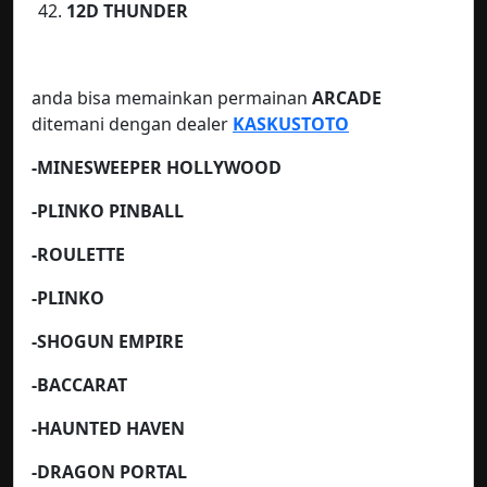
12D THUNDER
anda bisa memainkan permainan
ARCADE
ditemani dengan dealer
KASKUSTOTO
-MINESWEEPER HOLLYWOOD
-PLINKO PINBALL
-ROULETTE
-PLINKO
-SHOGUN EMPIRE
-BACCARAT
-HAUNTED HAVEN
-DRAGON PORTAL