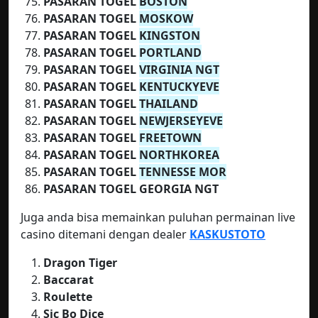
PASARAN TOGEL
BOSTON
PASARAN TOGEL
MOSKOW
PASARAN TOGEL
KINGSTON
PASARAN TOGEL
PORTLAND
PASARAN TOGEL
VIRGINIA NGT
PASARAN TOGEL
KENTUCKYEVE
PASARAN TOGEL
THAILAND
PASARAN TOGEL
NEWJERSEYEVE
PASARAN TOGEL
FREETOWN
PASARAN TOGEL
NORTHKOREA
PASARAN TOGEL
TENNESSE MOR
PASARAN TOGEL GEORGIA NGT
Juga anda bisa memainkan puluhan permainan live
casino ditemani dengan dealer
KASKUSTOTO
Dragon Tiger
Baccarat
Roulette
Sic Bo Dice