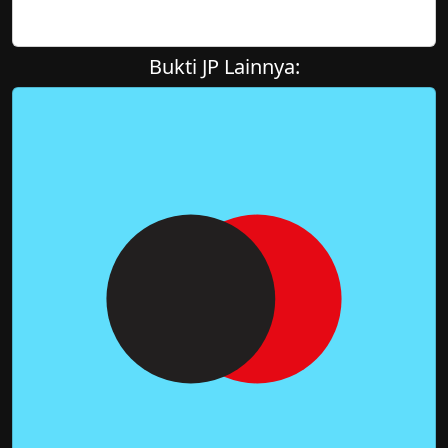
Bukti JP Lainnya: