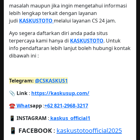
masalah maupun jika ingin mengetahui informasi
lebih lengkap terkait dengan layanan
judi
KASKUSTOTO
melalui layanan CS 24 jam.
Ayo segera daftarkan diri anda pada situs
terpercaya kami hanya di
KASKUSTOTO
. Untuk
info pendaftaran lebih lanjut boleh hubungi kontak
dibawah ini :
Telegram:
@CSKASKUS1
📎 Link
:
https://kaskusup.com/
☎️ What
sapp
:
+62 821-2968-3217
📱 INSTAGRAM
:
kaskus_official1
📱
FACEBOOK
:
kaskustotoofficial2025