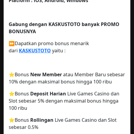
Platform :
iOS, Android, Windows
Gabung dengan KASKUSTOTO
banyak PROMO
BONUSNYA
⏩Dapatkan promo bonus menarik
dari
KASKUSTOTO
yaitu :
⭐️Bonus
New Member
atau Member Baru sebesar
10% dengan maksimal bonus hingga 100 ribu
⭐️Bonus
Deposit Harian
Live Games Casino dan
Slot sebesar 5% dengan maksimal bonus hingga
100 ribu
⭐️Bonus
Rollingan
Live Games Casino dan Slot
sebesar 0.5%