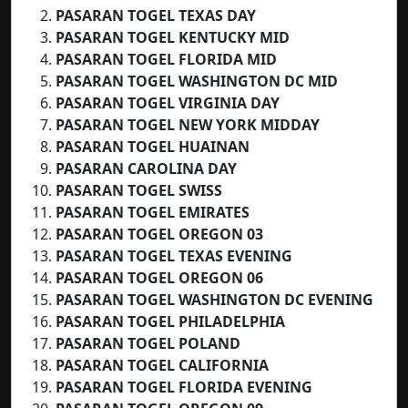
PASARAN TOGEL TEXAS DAY
PASARAN TOGEL KENTUCKY MID
PASARAN TOGEL
FLORIDA MID
PASARAN TOGEL WASHINGTON DC MID
PASARAN TOGEL VIRGINIA DAY
PASARAN TOGEL NEW YORK MIDDAY
PASARAN TOGEL HUAINAN
PASARAN CAROLINA DAY
PASARAN TOGEL SWISS
PASARAN TOGEL EMIRATES
PASARAN TOGEL OREGON 03
PASARAN TOGEL TEXAS EVENING
PASARAN TOGEL OREGON 06
PASARAN TOGEL WASHINGTON DC EVENING
PASARAN TOGEL PHILADELPHIA
PASARAN TOGEL POLAND
PASARAN TOGEL CALIFORNIA
PASARAN TOGEL FLORIDA EVENING