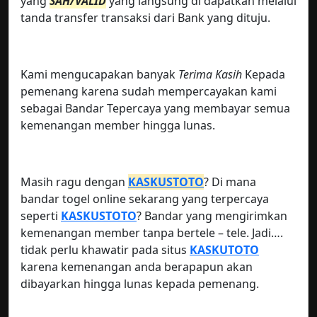
yang
SAH/VALID
yang langsung di dapatkan melalui
tanda transfer transaksi dari Bank yang dituju.
Kami mengucapakan banyak
Terima Kasih
Kepada
pemenang karena sudah mempercayakan kami
sebagai Bandar Tepercaya yang membayar semua
kemenangan member hingga lunas.
Masih ragu dengan
KASKUSTOTO
? Di mana
bandar togel online sekarang yang terpercaya
seperti
KASKUSTOTO
? Bandar yang mengirimkan
kemenangan member tanpa bertele – tele. Jadi….
tidak perlu khawatir pada situs
KASKUTOTO
karena kemenangan anda berapapun akan
dibayarkan hingga lunas kepada pemenang.