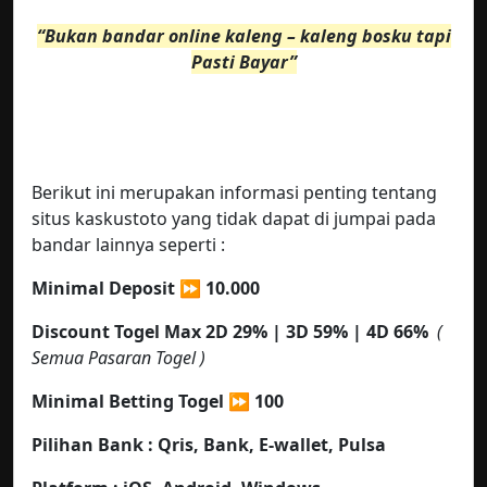
“Bukan bandar online kaleng – kaleng bosku tapi
Pasti Bayar”
Berikut ini merupakan informasi penting tentang
situs kaskustoto yang tidak dapat di jumpai pada
bandar lainnya seperti :
Minimal Deposit ⏩ 10.000
Discount Togel Max 2D 29% | 3D 59% | 4D 66%
(
Semua Pasaran Togel )
Minimal Betting Togel
⏩ 100
Pilihan Bank : Qris,
Bank, E-wallet, Pulsa