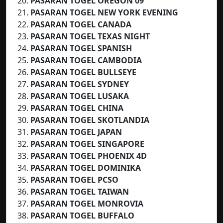
PASARAN TOGEL OREGON 09
PASARAN TOGEL NEW YORK EVENING
PASARAN TOGEL CANADA
PASARAN TOGEL
TEXAS NIGHT
PASARAN TOGEL
SPANISH
PASARAN TOGEL CAMBODIA
PASARAN TOGEL BULLSEYE
PASARAN TOGEL SYDNEY
PASARAN TOGEL LUSAKA
PASARAN TOGEL CHINA
PASARAN TOGEL SKOTLANDIA
PASARAN TOGEL JAPAN
PASARAN TOGEL SINGAPORE
PASARAN TOGEL PHOENIX 4D
PASARAN TOGEL DOMINIKA
PASARAN TOGEL PCSO
PASARAN TOGEL TAIWAN
PASARAN TOGEL MONROVIA
PASARAN TOGEL BUFFALO