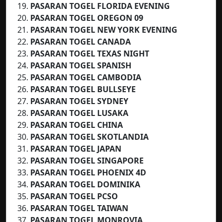
PASARAN TOGEL FLORIDA EVENING
PASARAN TOGEL OREGON 09
PASARAN TOGEL NEW YORK EVENING
PASARAN TOGEL CANADA
PASARAN TOGEL
TEXAS NIGHT
PASARAN TOGEL
SPANISH
PASARAN TOGEL CAMBODIA
PASARAN TOGEL BULLSEYE
PASARAN TOGEL SYDNEY
PASARAN TOGEL LUSAKA
PASARAN TOGEL CHINA
PASARAN TOGEL SKOTLANDIA
PASARAN TOGEL JAPAN
PASARAN TOGEL SINGAPORE
PASARAN TOGEL PHOENIX 4D
PASARAN TOGEL DOMINIKA
PASARAN TOGEL PCSO
PASARAN TOGEL TAIWAN
PASARAN TOGEL MONROVIA