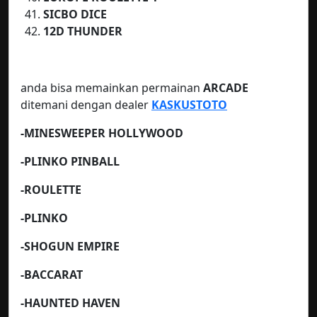
SICBO DICE
12D THUNDER
anda bisa memainkan permainan
ARCADE
ditemani dengan dealer
KASKUSTOTO
-MINESWEEPER HOLLYWOOD
-PLINKO PINBALL
-ROULETTE
-PLINKO
-SHOGUN EMPIRE
-BACCARAT
-HAUNTED HAVEN