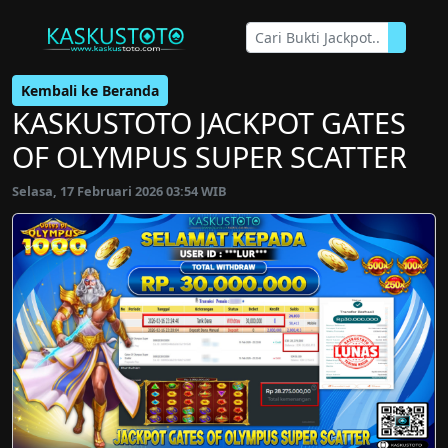
Kembali ke Beranda
KASKUSTOTO JACKPOT GATES
OF OLYMPUS SUPER SCATTER
Selasa, 17 Februari 2026 03:54 WIB