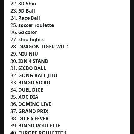
3D Shio
5D Ball
Race Ball
soccer roulette
6d color
shio fights
DRAGON TIGER WILD
NIU NIU
IDN 4 STAND
SICBO BALL
GONG BALL JITU
BINGO SICBO
DUEL DICE
XOC DIA
DOMINO LIVE
GRAND PRIX
DICE 6 FEVER
BINGO ROULETTE
EUROPE ROULETTE 1