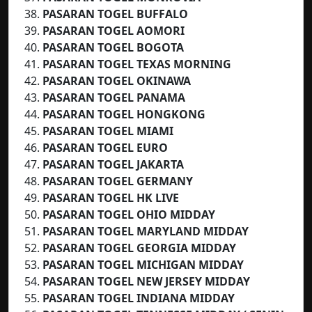
PASARAN TOGEL BUFFALO
PASARAN TOGEL AOMORI
PASARAN TOGEL BOGOTA
PASARAN TOGEL TEXAS MORNING
PASARAN TOGEL OKINAWA
PASARAN TOGEL PANAMA
PASARAN TOGEL HONGKONG
PASARAN TOGEL MIAMI
PASARAN TOGEL EURO
PASARAN TOGEL
JAKARTA
PASARAN TOGEL GERMANY
PASARAN TOGEL HK LIVE
PASARAN TOGEL OHIO MIDDAY
PASARAN TOGEL MARYLAND MIDDAY
PASARAN TOGEL GEORGIA MIDDAY
PASARAN TOGEL MICHIGAN MIDDAY
PASARAN TOGEL NEW JERSEY MIDDAY
PASARAN TOGEL INDIANA MIDDAY