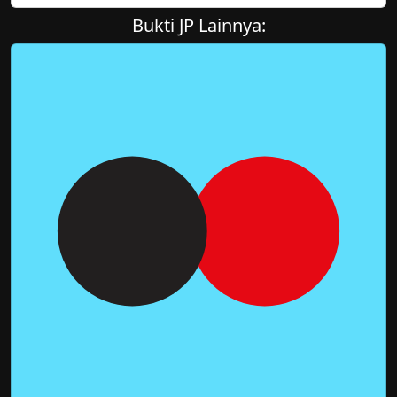
Bukti JP Lainnya: