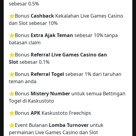
sebesar 0.5%
⭐️Bonus
Cashback
Kekalahan Live Games Casino
dan Slot sebesar 10%
⭐️Bonus
Extra Ajak Teman
sebesar 10% tanpa
batasan claim
⭐️Bonus
Referral Live Games Casino dan
Slot
sebesar 0.1%
⭐️Bonus
Referral Togel
sebesar 1% dari taruhan
teman anda
⭐️Bonus
Mistery Number
untuk semua Bettingan
Togel di Kaskustoto
⭐️Bonus
APK
Kaskustoto Freechips
⭐️Event Bulanan
Lomba Turnover
untuk
permainan Live Games Casino dan Slot