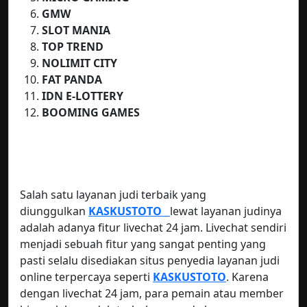
GMW
SLOT MANIA
TOP TREND
NOLIMIT CITY
FAT PANDA
IDN E-LOTTERY
BOOMING GAMES
Salah satu layanan judi terbaik yang
diunggulkan
KASKUSTOTO
lewat layanan judinya
adalah adanya fitur livechat 24 jam. Livechat sendiri
menjadi sebuah fitur yang sangat penting yang
pasti selalu disediakan situs penyedia layanan judi
online terpercaya seperti
KASKUSTOTO
. Karena
dengan livechat 24 jam, para pemain atau member