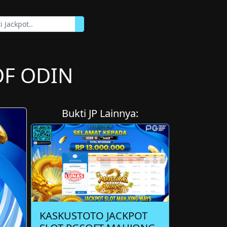
OF ODIN
Bukti JP Lainnya:
KASKUSTOTO JACKPOT