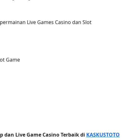
permainan Live Games Casino dan Slot
lot Game
 dan Live Game Casino Terbaik di
KASKUSTOTO