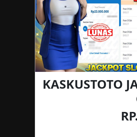
KASKUSTOTO J
RP