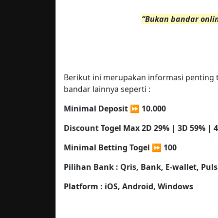
“Bukan bandar onlin
Berikut ini merupakan informasi penting 
bandar lainnya seperti :
Minimal Deposit ⏩ 10.000
Discount Togel Max 2D 29% | 3D 59% |
Minimal Betting Togel
⏩ 100
Pilihan Bank : Qris,
Bank, E-wallet, Pul
Platform :
iOS, Android, Windows