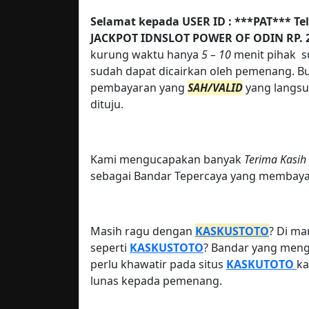
Selamat kepada USER ID : ***PAT*** 
JACKPOT IDNSLOT POWER OF ODIN RP. 2
kurung waktu hanya
5 – 10
menit pihak
s
sudah dapat dicairkan oleh pemenang. B
pembayaran yang
SAH/VALID
yang langsun
dituju.
Kami mengucapakan banyak
Terima Kasih
sebagai Bandar Tepercaya yang membay
Masih ragu dengan
KASKUSTOTO
? Di ma
seperti
KASKUSTOTO
? Bandar yang meng
perlu khawatir pada situs
KASKUTOTO
ka
lunas kepada pemenang.