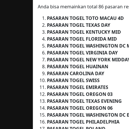
Anda bisa memainkan total 86 pasaran re
PASARAN TOGEL TOTO MACAU
4D
PASARAN TOGEL TEXAS DAY
PASARAN TOGEL KENTUCKY MID
PASARAN TOGEL
FLORIDA MID
PASARAN TOGEL WASHINGTON DC 
PASARAN TOGEL VIRGINIA DAY
PASARAN TOGEL NEW YORK MIDDA
PASARAN TOGEL HUAINAN
PASARAN CAROLINA DAY
PASARAN TOGEL SWISS
PASARAN TOGEL EMIRATES
PASARAN TOGEL OREGON 03
PASARAN TOGEL TEXAS EVENING
PASARAN TOGEL OREGON 06
PASARAN TOGEL WASHINGTON DC 
PASARAN TOGEL PHILADELPHIA
PASARAN TOGEL POLAND