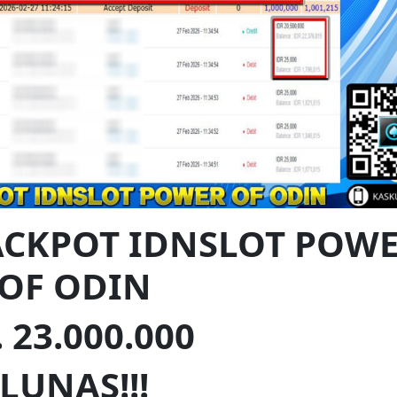
ACKPOT IDNSLOT POW
OF ODIN
. 23.000.000
LUNAS!!!