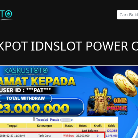
KPOT IDNSLOT POWER 