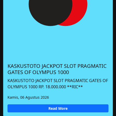
KASKUSTOTO JACKPOT SLOT PRAGMATIC
GATES OF OLYMPUS 1000
KASKUSTOTO JACKPOT SLOT PRAGMATIC GATES OF
OLYMPUS 1000 RP. 18.000.000 **RIC**
Kamis, 06 Agustus 2026
Read More