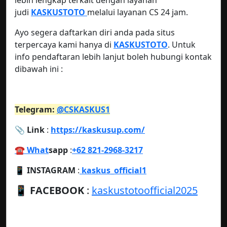
judi
KASKUSTOTO
melalui layanan CS 24 jam.
Ayo segera daftarkan diri anda pada situs
terpercaya kami hanya di
KASKUSTOTO
. Untuk
info pendaftaran lebih lanjut boleh hubungi kontak
dibawah ini :
Telegram:
@CSKASKUS1
📎 Link
:
https://kaskusup.com/
☎️ What
sapp
:
+62 821-2968-3217
📱 INSTAGRAM
:
kaskus_official1
📱
FACEBOOK
:
kaskustotoofficial2025