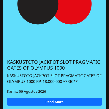
KASKUSTOTO JACKPOT SLOT PRAGMATIC
GATES OF OLYMPUS 1000
KASKUSTOTO JACKPOT SLOT PRAGMATIC GATES OF
OLYMPUS 1000 RP. 18.000.000 **RIC**
Kamis, 06 Agustus 2026
Read More