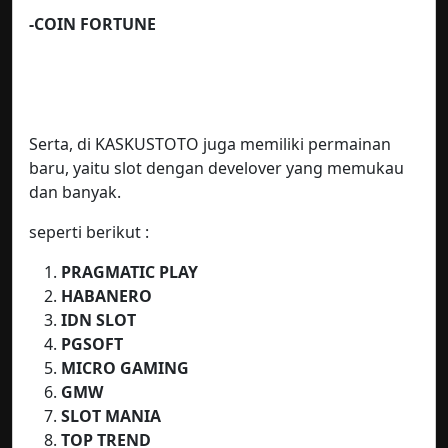
-COIN FORTUNE
Serta, di KASKUSTOTO juga memiliki permainan
baru, yaitu slot dengan develover yang memukau
dan banyak.
seperti berikut :
PRAGMATIC PLAY
HABANERO
IDN SLOT
PGSOFT
MICRO GAMING
GMW
SLOT MANIA
TOP TREND