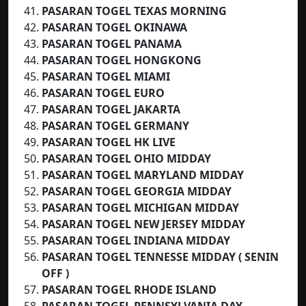
PASARAN TOGEL TEXAS MORNING
PASARAN TOGEL OKINAWA
PASARAN TOGEL PANAMA
PASARAN TOGEL HONGKONG
PASARAN TOGEL MIAMI
PASARAN TOGEL EURO
PASARAN TOGEL
JAKARTA
PASARAN TOGEL GERMANY
PASARAN TOGEL HK LIVE
PASARAN TOGEL OHIO MIDDAY
PASARAN TOGEL MARYLAND MIDDAY
PASARAN TOGEL GEORGIA MIDDAY
PASARAN TOGEL MICHIGAN MIDDAY
PASARAN TOGEL NEW JERSEY MIDDAY
PASARAN TOGEL INDIANA MIDDAY
PASARAN TOGEL TENNESSE MIDDAY ( SENIN
OFF )
PASARAN TOGEL RHODE ISLAND
PASARAN TOGEL PENNSYLVANIA DAY