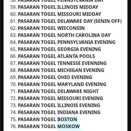
PASARAN TOGEL ILLINOIS MIDDAY
PASARAN TOGEL MISSOURI MIDDAY
PASARAN TOGEL DELAWARE DAY (SENIN OFF)
PASARAN TOGEL WISCONSIN
PASARAN TOGEL NORTH CAROLINA DAY
PASARAN TOGEL PENNSYLVANIA EVENING
PASARAN TOGEL GEORGIA EVENING
PASARAN TOGEL ATLANTA POOLS
PASARAN TOGEL TENNESSE EVENNING
PASARAN TOGEL MICHIGAN EVENING
PASARAN TOGEL OHIO EVENING
PASARAN TOGEL MARYLAND EVENING
PASARAN TOGEL DELAWARE NIGHT
PASARAN TOGEL MISSOURI EVENING
PASARAN TOGEL ILLINOIS EVENING
PASARAN TOGEL INDIANA EVENING
PASARAN TOGEL
BOSTON
PASARAN TOGEL
MOSKOW