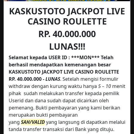
KASKUSTOTO JACKPOT LIVE
CASINO ROULETTE
RP. 40.000.000
LUNAS!!!
Selamat kepada USER ID : ***MON*** Telah
berhasil mendapatkan kemenangan besar
KASKUSTOTO JACKPOT LIVE CASINO ROULETTE
RP. 40.000.000 -
LUNAS
. Setelah mengisi formulir
withdraw dengan kurung waktu hanya
5 – 10
menit
pihak
sudah melakukan transfer kepada pemilik
Userid dan dana sudah dapat dicairkan oleh
pemenang. Bukti pembayaran yang kami berikan
merupakan bukti pembayaran
yang
SAH/VALID
yang langsung di dapatkan melalui
tanda transfer transaksi dari Bank yang dituju.