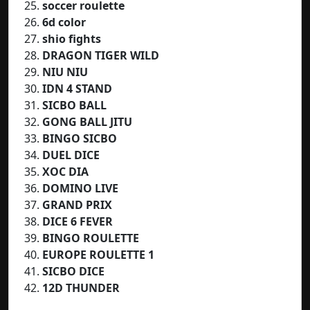
soccer roulette
6d color
shio fights
DRAGON TIGER WILD
NIU NIU
IDN 4 STAND
SICBO BALL
GONG BALL JITU
BINGO SICBO
DUEL DICE
XOC DIA
DOMINO LIVE
GRAND PRIX
DICE 6 FEVER
BINGO ROULETTE
EUROPE ROULETTE 1
SICBO DICE
12D THUNDER