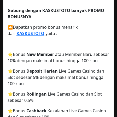
Gabung dengan KASKUSTOTO
banyak PROMO
BONUSNYA
⏩Dapatkan promo bonus menarik
dari
KASKUSTOTO
yaitu :
⭐️Bonus
New Member
atau Member Baru sebesar
10% dengan maksimal bonus hingga 100 ribu
⭐️Bonus
Deposit Harian
Live Games Casino dan
Slot sebesar 5% dengan maksimal bonus hingga
100 ribu
⭐️Bonus
Rollingan
Live Games Casino dan Slot
sebesar 0.5%
⭐️Bonus
Cashback
Kekalahan Live Games Casino
dan Slot sebesar 10%