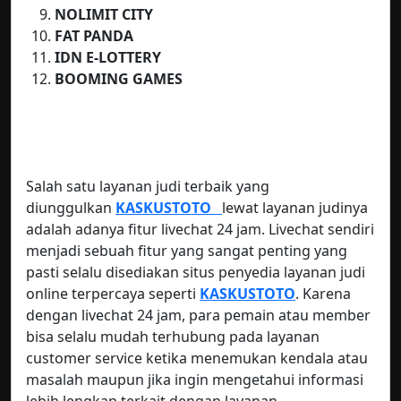
NOLIMIT CITY
FAT PANDA
IDN E-LOTTERY
BOOMING GAMES
Salah satu layanan judi terbaik yang
diunggulkan
KASKUSTOTO
lewat layanan judinya
adalah adanya fitur livechat 24 jam. Livechat sendiri
menjadi sebuah fitur yang sangat penting yang
pasti selalu disediakan situs penyedia layanan judi
online terpercaya seperti
KASKUSTOTO
. Karena
dengan livechat 24 jam, para pemain atau member
bisa selalu mudah terhubung pada layanan
customer service ketika menemukan kendala atau
masalah maupun jika ingin mengetahui informasi
lebih lengkap terkait dengan layanan