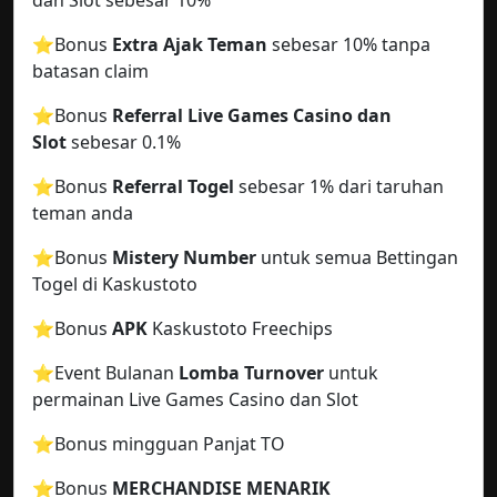
⭐️Bonus
Extra Ajak Teman
sebesar 10% tanpa
batasan claim
⭐️Bonus
Referral Live Games Casino dan
Slot
sebesar 0.1%
⭐️Bonus
Referral Togel
sebesar 1% dari taruhan
teman anda
⭐️Bonus
Mistery Number
untuk semua Bettingan
Togel di Kaskustoto
⭐️Bonus
APK
Kaskustoto Freechips
⭐️Event Bulanan
Lomba Turnover
untuk
permainan Live Games Casino dan Slot
⭐️Bonus mingguan Panjat TO
⭐️
Bonus
MERCHANDISE MENARIK