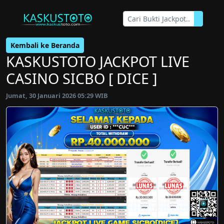
Kembali ke Beranda
KASKUSTOTO JACKPOT LIVE
CASINO SICBO [ DICE ]
Jumat, 30 Januari 2026 05:29 WIB