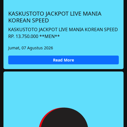
KASKUSTOTO JACKPOT LIVE MANIA
KOREAN SPEED
KASKUSTOTO JACKPOT LIVE MANIA KOREAN SPEED
RP. 13.750.000 **MEN**
Jumat, 07 Agustus 2026
Read More