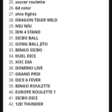
soccer roulette
6d color
shio fights
DRAGON TIGER WILD
NIU NIU
IDN 4 STAND
SICBO BALL
GONG BALL JITU
BINGO SICBO
DUEL DICE
XOC DIA
DOMINO LIVE
GRAND PRIX
DICE 6 FEVER
BINGO ROULETTE
EUROPE ROULETTE 1
SICBO DICE
12D THUNDER