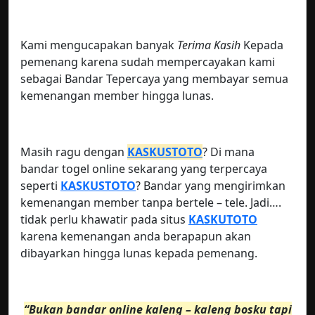
Kami mengucapakan banyak
Terima Kasih
Kepada
pemenang karena sudah mempercayakan kami
sebagai Bandar Tepercaya yang membayar semua
kemenangan member hingga lunas.
Masih ragu dengan
KASKUSTOTO
? Di mana
bandar togel online sekarang yang terpercaya
seperti
KASKUSTOTO
? Bandar yang mengirimkan
kemenangan member tanpa bertele – tele. Jadi….
tidak perlu khawatir pada situs
KASKUTOTO
karena kemenangan anda berapapun akan
dibayarkan hingga lunas kepada pemenang.
“Bukan bandar online kaleng – kaleng bosku tapi