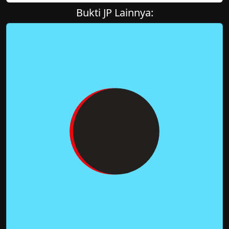
Bukti JP Lainnya: