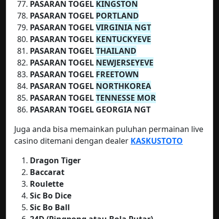
PASARAN TOGEL
KINGSTON
PASARAN TOGEL
PORTLAND
PASARAN TOGEL
VIRGINIA NGT
PASARAN TOGEL
KENTUCKYEVE
PASARAN TOGEL
THAILAND
PASARAN TOGEL
NEWJERSEYEVE
PASARAN TOGEL
FREETOWN
PASARAN TOGEL
NORTHKOREA
PASARAN TOGEL
TENNESSE MOR
PASARAN TOGEL GEORGIA NGT
Juga anda bisa memainkan puluhan permainan live
casino ditemani dengan dealer
KASKUSTOTO
Dragon Tiger
Baccarat
Roulette
Sic Bo Dice
Sic Bo Ball
24D (Pingpong atau Bola Putar)