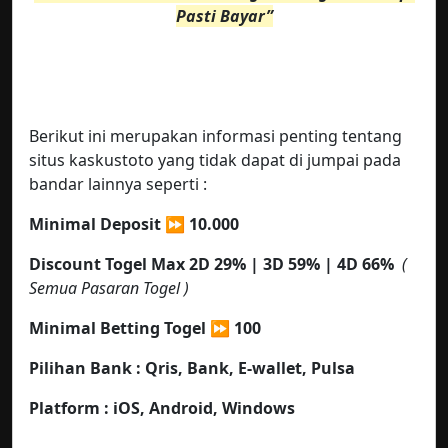
Pasti Bayar”
Berikut ini merupakan informasi penting tentang
situs kaskustoto yang tidak dapat di jumpai pada
bandar lainnya seperti :
Minimal Deposit ⏩ 10.000
Discount Togel Max 2D 29% | 3D 59% | 4D 66%
(
Semua Pasaran Togel )
Minimal Betting Togel
⏩ 100
Pilihan Bank : Qris,
Bank, E-wallet, Pulsa
Platform :
iOS, Android, Windows