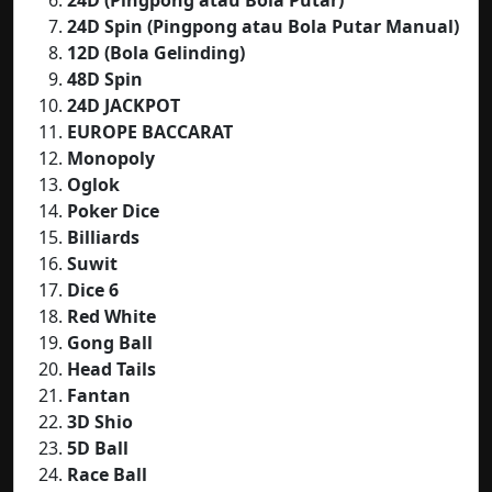
24D Spin (Pingpong atau Bola Putar Manual)
12D (Bola Gelinding)
48D Spin
24D JACKPOT
EUROPE BACCARAT
Monopoly
Oglok
Poker Dice
Billiards
Suwit
Dice 6
Red White
Gong Ball
Head Tails
Fantan
3D Shio
5D Ball
Race Ball