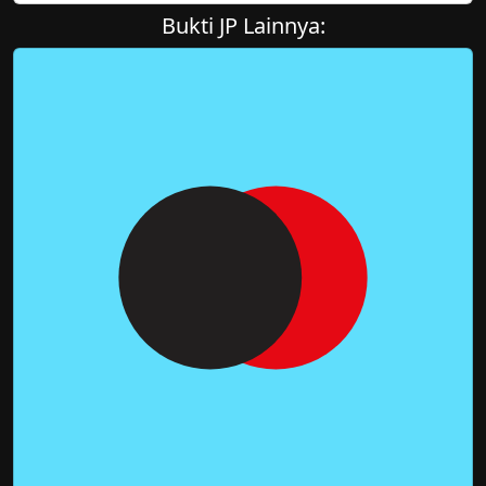
Bukti JP Lainnya: