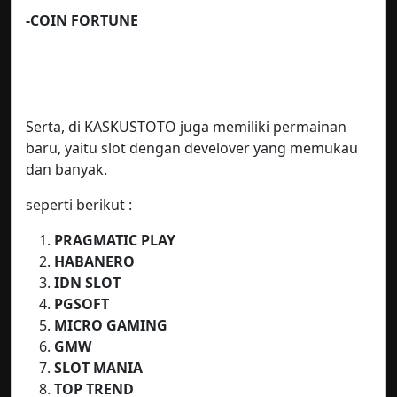
-COIN FORTUNE
Serta, di KASKUSTOTO juga memiliki permainan
baru, yaitu slot dengan develover yang memukau
dan banyak.
seperti berikut :
PRAGMATIC PLAY
HABANERO
IDN SLOT
PGSOFT
MICRO GAMING
GMW
SLOT MANIA
TOP TREND