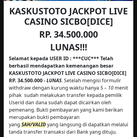
KASKUSTOTO JACKPOT LIVE
CASINO SICBO[DICE]
RP. 34.500.000
LUNAS!!!
Selamat kepada USER ID : ***CUC*** Telah
berhasil mendapatkan kemenangan besar
KASKUSTOTO JACKPOT LIVE CASINO SICBO[DICE]
RP. 34.500.000 -
LUNAS
. Setelah mengisi formulir
withdraw dengan kurung waktu hanya
5 – 10
menit
pihak
sudah melakukan transfer kepada pemilik
Userid dan dana sudah dapat dicairkan oleh
pemenang. Bukti pembayaran yang kami berikan
merupakan bukti pembayaran
yang
SAH/VALID
yang langsung di dapatkan melalui
tanda transfer transaksi dari Bank yang dituju.