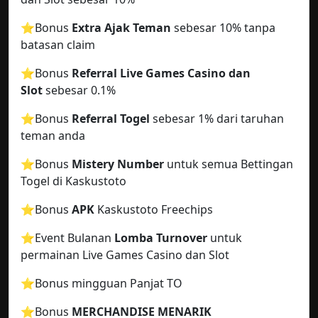
⭐️Bonus
Extra Ajak Teman
sebesar 10% tanpa
batasan claim
⭐️Bonus
Referral Live Games Casino dan
Slot
sebesar 0.1%
⭐️Bonus
Referral Togel
sebesar 1% dari taruhan
teman anda
⭐️Bonus
Mistery Number
untuk semua Bettingan
Togel di Kaskustoto
⭐️Bonus
APK
Kaskustoto Freechips
⭐️Event Bulanan
Lomba Turnover
untuk
permainan Live Games Casino dan Slot
⭐️Bonus mingguan Panjat TO
⭐️
Bonus
MERCHANDISE MENARIK