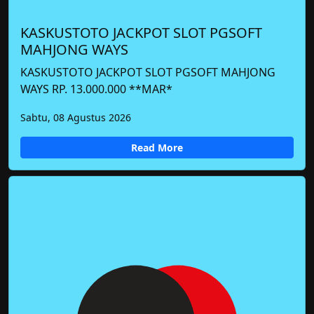
KASKUSTOTO JACKPOT SLOT PGSOFT
MAHJONG WAYS
KASKUSTOTO JACKPOT SLOT PGSOFT MAHJONG
WAYS RP. 13.000.000 **MAR*
Sabtu, 08 Agustus 2026
Read More