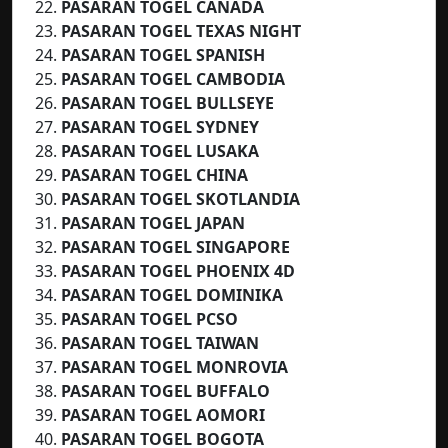
PASARAN TOGEL CANADA
PASARAN TOGEL
TEXAS NIGHT
PASARAN TOGEL
SPANISH
PASARAN TOGEL CAMBODIA
PASARAN TOGEL BULLSEYE
PASARAN TOGEL SYDNEY
PASARAN TOGEL LUSAKA
PASARAN TOGEL CHINA
PASARAN TOGEL SKOTLANDIA
PASARAN TOGEL JAPAN
PASARAN TOGEL SINGAPORE
PASARAN TOGEL PHOENIX 4D
PASARAN TOGEL DOMINIKA
PASARAN TOGEL PCSO
PASARAN TOGEL TAIWAN
PASARAN TOGEL MONROVIA
PASARAN TOGEL BUFFALO
PASARAN TOGEL AOMORI
PASARAN TOGEL BOGOTA