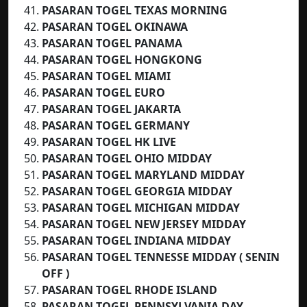
PASARAN TOGEL TEXAS MORNING
PASARAN TOGEL OKINAWA
PASARAN TOGEL PANAMA
PASARAN TOGEL HONGKONG
PASARAN TOGEL MIAMI
PASARAN TOGEL EURO
PASARAN TOGEL
JAKARTA
PASARAN TOGEL GERMANY
PASARAN TOGEL HK LIVE
PASARAN TOGEL OHIO MIDDAY
PASARAN TOGEL MARYLAND MIDDAY
PASARAN TOGEL GEORGIA MIDDAY
PASARAN TOGEL MICHIGAN MIDDAY
PASARAN TOGEL NEW JERSEY MIDDAY
PASARAN TOGEL INDIANA MIDDAY
PASARAN TOGEL TENNESSE MIDDAY ( SENIN
OFF )
PASARAN TOGEL RHODE ISLAND
PASARAN TOGEL PENNSYLVANIA DAY