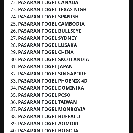
PASARAN TOGEL CANADA
PASARAN TOGEL
TEXAS NIGHT
PASARAN TOGEL
SPANISH
PASARAN TOGEL CAMBODIA
PASARAN TOGEL BULLSEYE
PASARAN TOGEL SYDNEY
PASARAN TOGEL LUSAKA
PASARAN TOGEL CHINA
PASARAN TOGEL SKOTLANDIA
PASARAN TOGEL JAPAN
PASARAN TOGEL SINGAPORE
PASARAN TOGEL PHOENIX 4D
PASARAN TOGEL DOMINIKA
PASARAN TOGEL PCSO
PASARAN TOGEL TAIWAN
PASARAN TOGEL MONROVIA
PASARAN TOGEL BUFFALO
PASARAN TOGEL AOMORI
PASARAN TOGEL BOGOTA