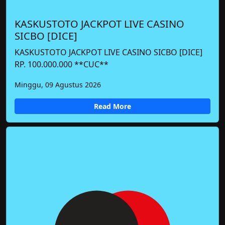
KASKUSTOTO JACKPOT LIVE CASINO
SICBO [DICE]
KASKUSTOTO JACKPOT LIVE CASINO SICBO [DICE]
RP. 100.000.000 **CUC**
Minggu, 09 Agustus 2026
Read More