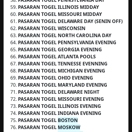
PASARAN TOGEL ILLINOIS MIDDAY
PASARAN TOGEL MISSOURI MIDDAY
PASARAN TOGEL DELAWARE DAY (SENIN OFF)
PASARAN TOGEL WISCONSIN
PASARAN TOGEL NORTH CAROLINA DAY
PASARAN TOGEL PENNSYLVANIA EVENING
PASARAN TOGEL GEORGIA EVENING
PASARAN TOGEL ATLANTA POOLS
PASARAN TOGEL TENNESSE EVENNING
PASARAN TOGEL MICHIGAN EVENING
PASARAN TOGEL OHIO EVENING
PASARAN TOGEL MARYLAND EVENING
PASARAN TOGEL DELAWARE NIGHT
PASARAN TOGEL MISSOURI EVENING
PASARAN TOGEL ILLINOIS EVENING
PASARAN TOGEL INDIANA EVENING
PASARAN TOGEL
BOSTON
PASARAN TOGEL
MOSKOW