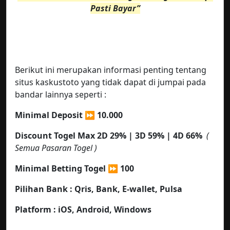
Pasti Bayar”
Berikut ini merupakan informasi penting tentang
situs kaskustoto yang tidak dapat di jumpai pada
bandar lainnya seperti :
Minimal Deposit ⏩ 10.000
Discount Togel Max 2D 29% | 3D 59% | 4D 66%
(
Semua Pasaran Togel )
Minimal Betting Togel
⏩ 100
Pilihan Bank : Qris,
Bank, E-wallet, Pulsa
Platform :
iOS, Android, Windows