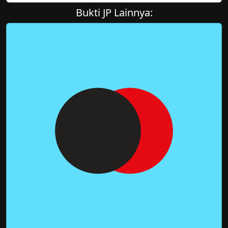
Bukti JP Lainnya: